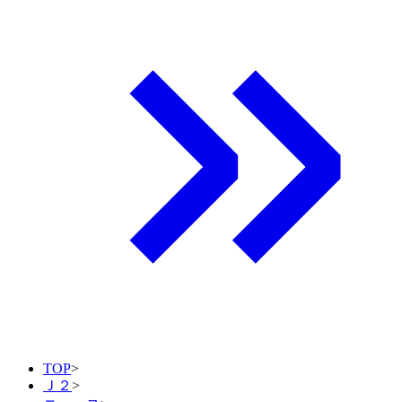
TOP
>
Ｊ２
>