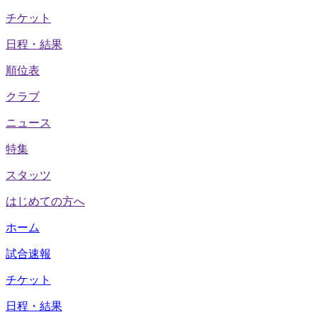
チケット
日程・結果
順位表
クラブ
ニュース
特集
スタッツ
はじめての方へ
ホーム
試合速報
チケット
日程・結果