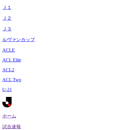
Ｊ１
Ｊ２
Ｊ３
ルヴァンカップ
ACLE
ACL Elite
ACL2
ACL Two
U-21
ホーム
試合速報