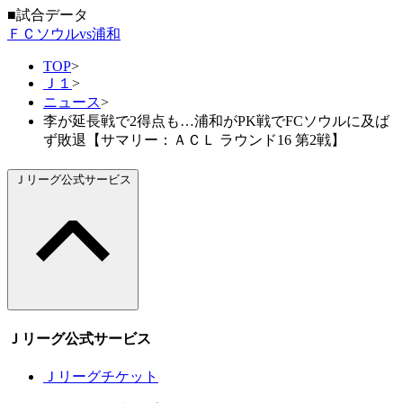
■試合データ
ＦＣソウルvs浦和
TOP
>
Ｊ１
>
ニュース
>
李が延長戦で2得点も…浦和がPK戦でFCソウルに及ば
ず敗退【サマリー：ＡＣＬ ラウンド16 第2戦】
Ｊリーグ公式サービス
Ｊリーグ公式サービス
Ｊリーグチケット