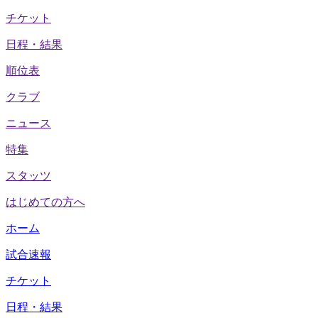
チケット
日程・結果
順位表
クラブ
ニュース
特集
スタッツ
はじめての方へ
ホーム
試合速報
チケット
日程・結果