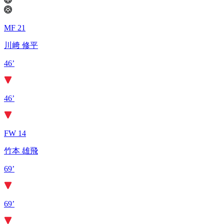
MF 21
川﨑 修平
46’
46’
FW 14
竹本 雄飛
69’
69’