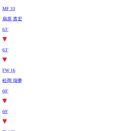
MF 33
扇原 貴宏
63’
63’
FW 16
松岡 瑠夢
69’
69’