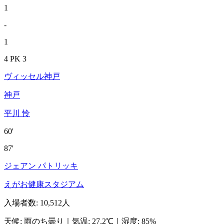
1
-
1
4 PK 3
ヴィッセル神戸
神戸
平川 怜
60'
87'
ジェアン パトリッキ
えがお健康スタジアム
入場者数
:
10,512人
天候
:
雨のち曇り
｜
気温
:
27.2℃
｜
湿度
:
85%