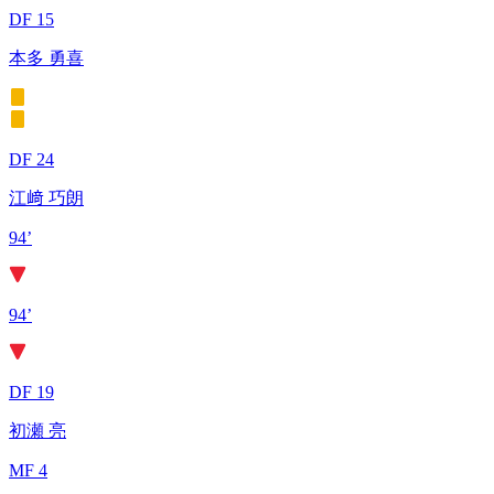
DF 15
本多 勇喜
DF 24
江﨑 巧朗
94’
94’
DF 19
初瀬 亮
MF 4