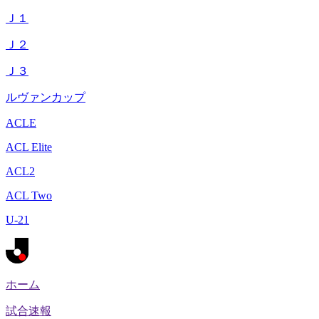
Ｊ１
Ｊ２
Ｊ３
ルヴァンカップ
ACLE
ACL Elite
ACL2
ACL Two
U-21
ホーム
試合速報