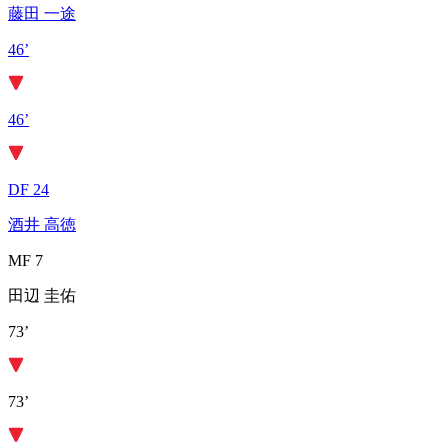
藤田 一途
46’
46’
DF 24
酒井 高徳
MF 7
田辺 圭佑
73’
73’