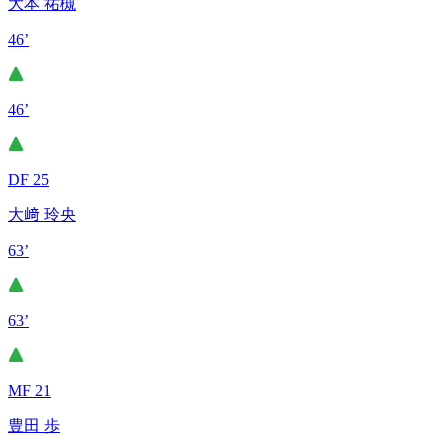
大本 祐槻
46’
46’
DF 25
大﨑 玲央
63’
63’
MF 21
豊田 歩