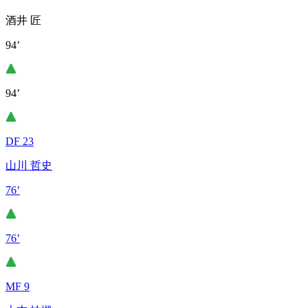
酒井 匠
94’
94’
DF 23
山川 哲史
76’
76’
MF 9