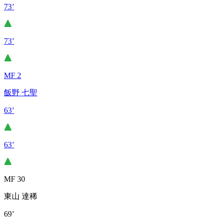
73’
73’
MF 2
飯野 七聖
63’
63’
MF 30
東山 達稀
69’