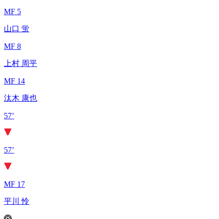
MF 5
山口 蛍
MF 8
上村 周平
MF 14
汰木 康也
57’
57’
MF 17
平川 怜