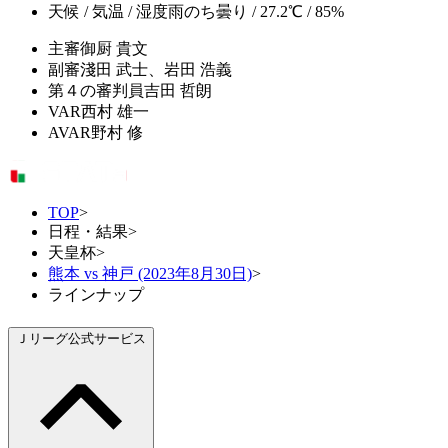
天候 / 気温 / 湿度
雨のち曇り / 27.2℃ / 85%
主審
御厨 貴文
副審
淺田 武士、岩田 浩義
第４の審判員
吉田 哲朗
VAR
西村 雄一
AVAR
野村 修
TOP
>
日程・結果
>
天皇杯
>
熊本 vs 神戸 (2023年8月30日)
>
ラインナップ
Ｊリーグ公式サービス