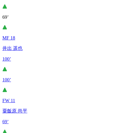
69’
MF 18
井出 遥也
100’
100’
FW 11
粟飯原 尚平
69’