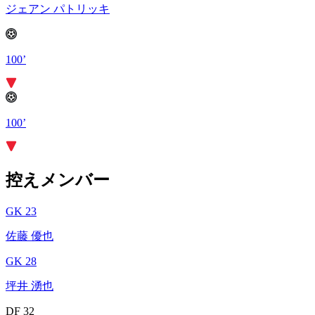
ジェアン パトリッキ
100’
100’
控えメンバー
GK 23
佐藤 優也
GK 28
坪井 湧也
DF 32