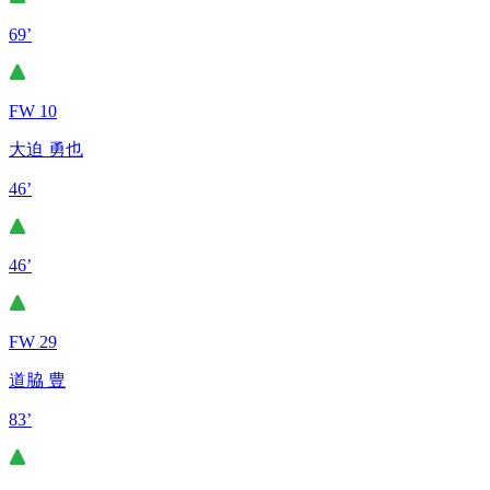
69’
FW 10
大迫 勇也
46’
46’
FW 29
道脇 豊
83’