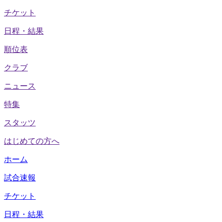
チケット
日程・結果
順位表
クラブ
ニュース
特集
スタッツ
はじめての方へ
ホーム
試合速報
チケット
日程・結果