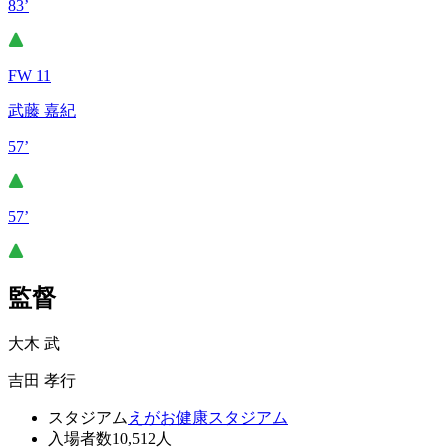
83’
FW 11
武藤 嘉紀
57’
57’
監督
大木 武
吉田 孝行
スタジアム
えがお健康スタジアム
入場者数
10,512人