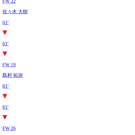
FW 22
佐々木 大樹
63’
63’
FW 19
島村 拓弥
83’
83’
FW 26