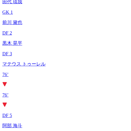
田代 琉我
GK 1
前川 黛也
DF 2
黒木 晃平
DF 3
マテウス トゥーレル
76’
76’
DF 5
阿部 海斗