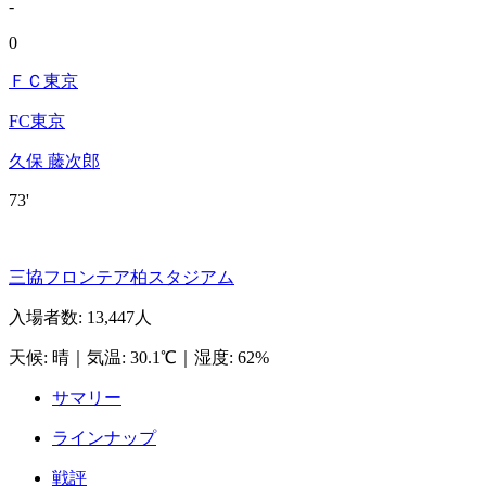
-
0
ＦＣ東京
FC東京
久保 藤次郎
73'
三協フロンテア柏スタジアム
入場者数
:
13,447人
天候
:
晴
｜
気温
:
30.1℃
｜
湿度
:
62%
サマリー
ラインナップ
戦評