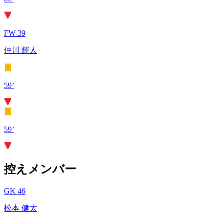
FW 39
仲川 輝人
59’
59’
控えメンバー
GK 46
松本 健太