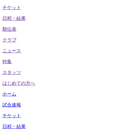
チケット
日程・結果
順位表
クラブ
ニュース
特集
スタッツ
はじめての方へ
ホーム
試合速報
チケット
日程・結果