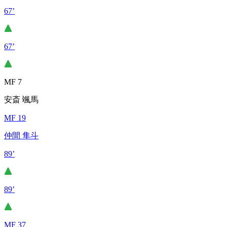
67’
67’
MF 7
安斎 颯馬
MF 19
仲間 隼斗
89’
89’
MF 37