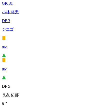
GK 31
小林 将天
DF 3
ジエゴ
86’
86’
DF 5
長友 佑都
81’