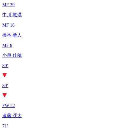
MF 39
中川 敦瑛
MF 18
橋本 拳人
MF 8
小泉 佳穂
89’
89’
FW 22
遠藤 渓太
71’