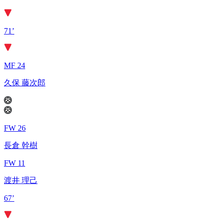
71’
MF 24
久保 藤次郎
FW 26
長倉 幹樹
FW 11
渡井 理己
67’