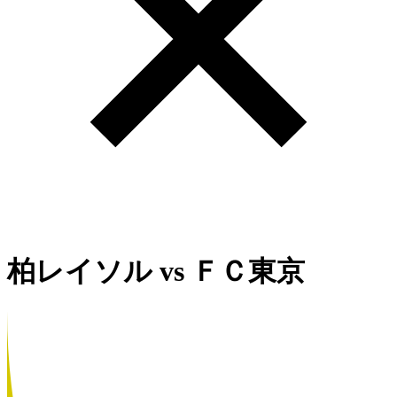
柏レイソル
vs
ＦＣ東京