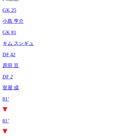
GK 25
小島 亨介
GK 81
キム スンギュ
DF 42
原田 亘
DF 2
室屋 成
81’
81’