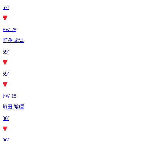
67’
FW 28
野澤 零温
59’
59’
FW 18
垣田 裕暉
86’
86’