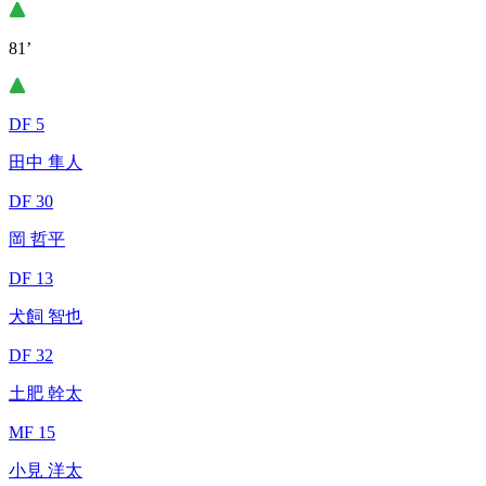
81’
DF 5
田中 隼人
DF 30
岡 哲平
DF 13
犬飼 智也
DF 32
土肥 幹太
MF 15
小見 洋太