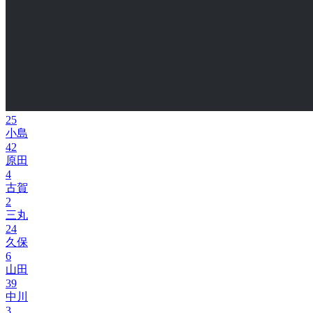
25
小島
42
原田
4
古賀
2
三丸
24
久保
6
山田
39
中川
3