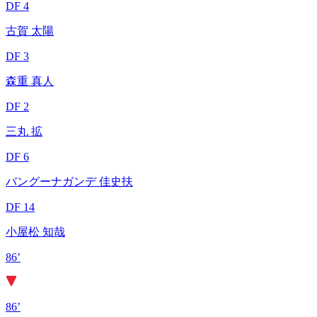
DF 4
古賀 太陽
DF 3
森重 真人
DF 2
三丸 拡
DF 6
バングーナガンデ 佳史扶
DF 14
小屋松 知哉
86’
86’