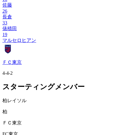
佐藤
26
長倉
33
俵積田
19
マルセロヒアン
ＦＣ東京
4-4-2
スターティングメンバー
柏レイソル
柏
ＦＣ東京
FC東京