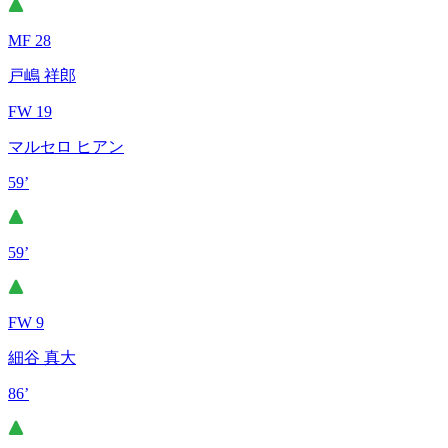
MF 28
戸嶋 祥郎
FW 19
マルセロ ヒアン
59’
59’
FW 9
細谷 真大
86’