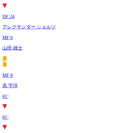
DF 24
アレクサンダー ショルツ
MF 6
山田 雄士
MF 8
高 宇洋
81’
81’