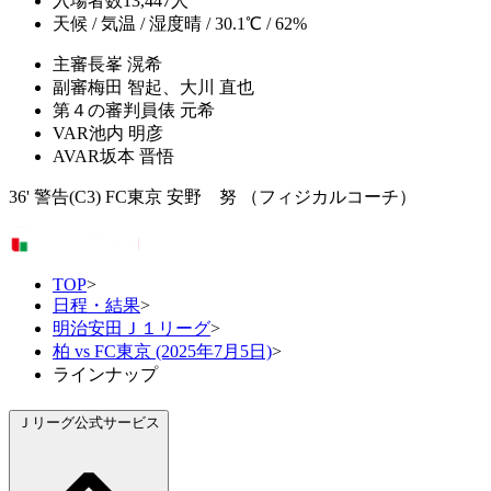
入場者数
13,447人
天候 / 気温 / 湿度
晴 / 30.1℃ / 62%
主審
長峯 滉希
副審
梅田 智起、大川 直也
第４の審判員
俵 元希
VAR
池内 明彦
AVAR
坂本 晋悟
36' 警告(C3) FC東京 安野 努 （フィジカルコーチ）
TOP
>
日程・結果
>
明治安田Ｊ１リーグ
>
柏 vs FC東京 (2025年7月5日)
>
ラインナップ
Ｊリーグ公式サービス