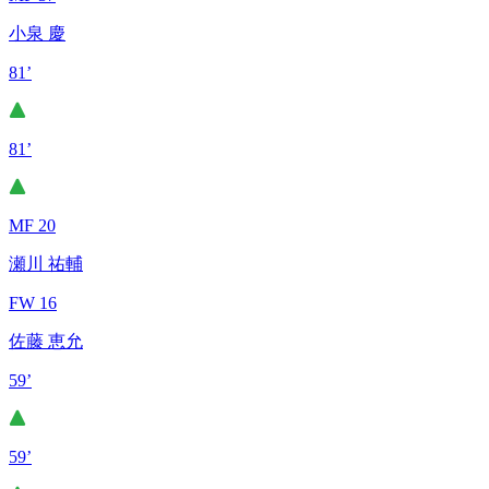
小泉 慶
81’
81’
MF 20
瀬川 祐輔
FW 16
佐藤 恵允
59’
59’