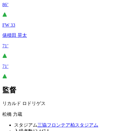
86’
FW 33
俵積田 晃太
71’
71’
監督
リカルド ロドリゲス
松橋 力蔵
スタジアム
三協フロンテア柏スタジアム