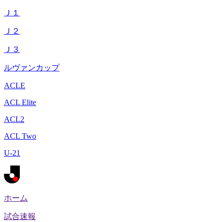
Ｊ１
Ｊ２
Ｊ３
ルヴァンカップ
ACLE
ACL Elite
ACL2
ACL Two
U-21
ホーム
試合速報