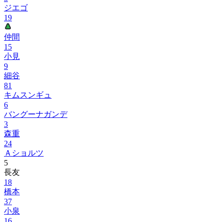
ジエゴ
19
仲間
15
小見
9
細谷
81
キムスンギュ
6
バングーナガンデ
3
森重
24
Ａショルツ
5
長友
18
橋本
37
小泉
16