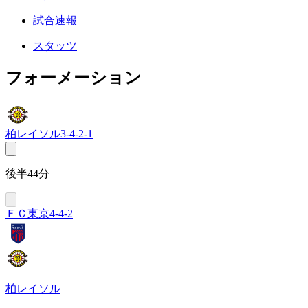
試合速報
スタッツ
フォーメーション
柏レイソル
3-4-2-1
後半44分
ＦＣ東京
4-4-2
柏レイソル