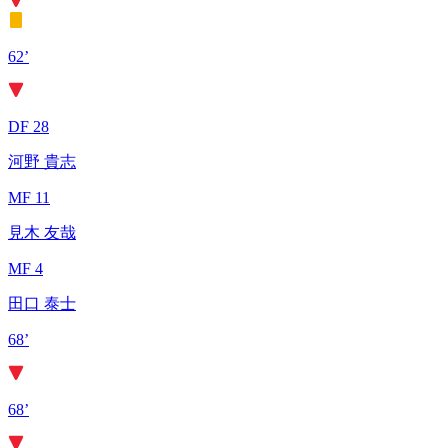
62’
DF 28
河野 貴志
MF 11
見木 友哉
MF 4
田口 泰士
68’
68’