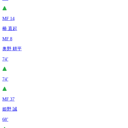
MF 14
椿 直起
MF 8
奥野 耕平
74’
74’
MF 37
姫野 誠
68’