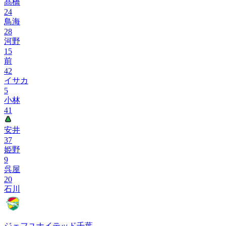
髙橋
24
鳥海
28
河野
15
前
42
イサカ
5
小林
41
安井
37
姫野
9
呉屋
20
石川
ジェフユナイテッド千葉