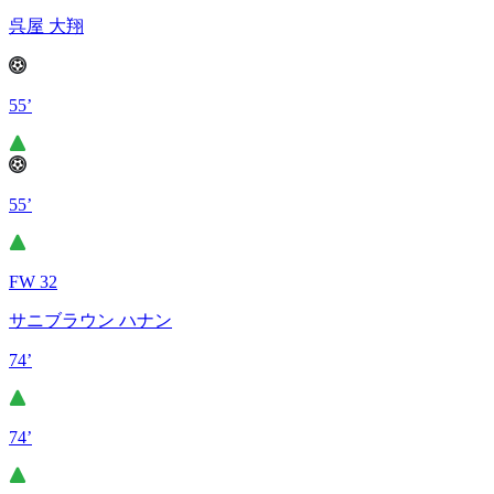
呉屋 大翔
55’
55’
FW 32
サニブラウン ハナン
74’
74’