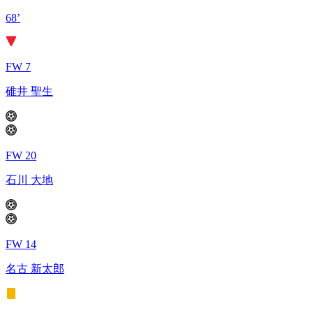
68’
FW 7
碓井 聖生
FW 20
石川 大地
FW 14
名古 新太郎