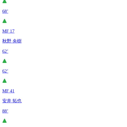
68’
MF 17
秋野 央樹
62’
62’
MF 41
安井 拓也
88’