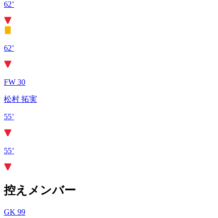
62’
62’
FW 30
松村 拓実
55’
55’
控えメンバー
GK 99