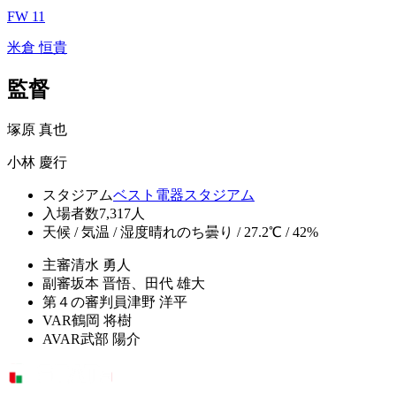
FW 11
米倉 恒貴
監督
塚原 真也
小林 慶行
スタジアム
ベスト電器スタジアム
入場者数
7,317人
天候 / 気温 / 湿度
晴れのち曇り / 27.2℃ / 42%
主審
清水 勇人
副審
坂本 晋悟、田代 雄大
第４の審判員
津野 洋平
VAR
鶴岡 将樹
AVAR
武部 陽介