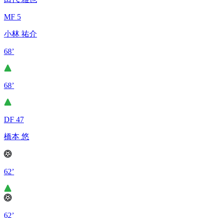
MF 5
小林 祐介
68’
68’
DF 47
橋本 悠
62’
62’