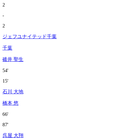
2
-
2
ジェフユナイテッド千葉
千葉
碓井 聖生
54'
15'
石川 大地
橋本 悠
66'
87'
呉屋 大翔