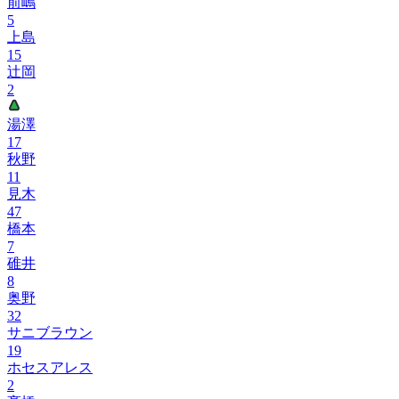
前嶋
5
上島
15
辻岡
2
湯澤
17
秋野
11
見木
47
橋本
7
碓井
8
奥野
32
サニブラウン
19
ホセスアレス
2