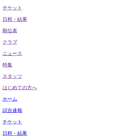
チケット
日程・結果
順位表
クラブ
ニュース
特集
スタッツ
はじめての方へ
ホーム
試合速報
チケット
日程・結果