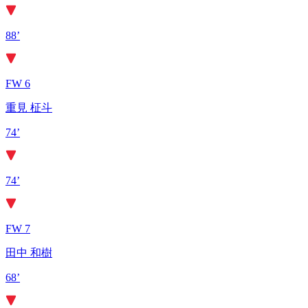
88’
FW 6
重見 柾斗
74’
74’
FW 7
田中 和樹
68’