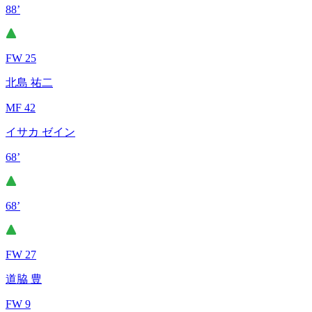
88’
FW 25
北島 祐二
MF 42
イサカ ゼイン
68’
68’
FW 27
道脇 豊
FW 9