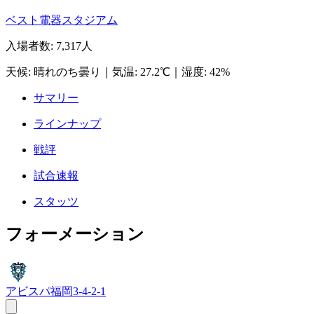
ベスト電器スタジアム
入場者数
:
7,317人
天候
:
晴れのち曇り
｜
気温
:
27.2℃
｜
湿度
:
42%
サマリー
ラインナップ
戦評
試合速報
スタッツ
フォーメーション
アビスパ福岡
3-4-2-1