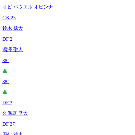
オビ パウエル オビンナ
GK 23
鈴木 椋大
DF 2
湯澤 聖人
88’
88’
DF 3
久保庭 良太
DF 37
田代 雅也