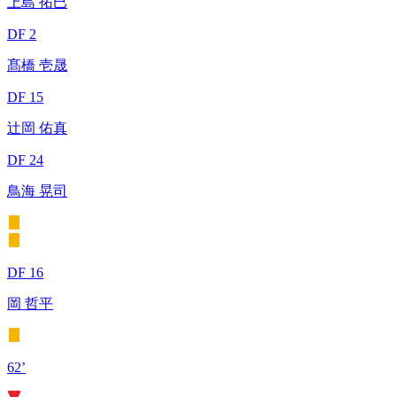
上島 拓巳
DF 2
髙橋 壱晟
DF 15
辻岡 佑真
DF 24
鳥海 晃司
DF 16
岡 哲平
62’