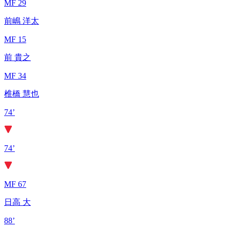
MF 29
前嶋 洋太
MF 15
前 貴之
MF 34
椎橋 慧也
74’
74’
MF 67
日高 大
88’