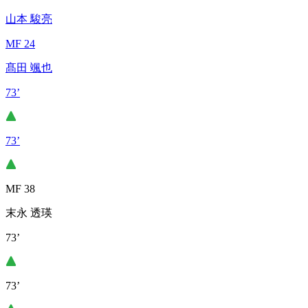
山本 駿亮
MF 24
髙田 颯也
73’
73’
MF 38
末永 透瑛
73’
73’