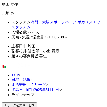
増田 功作
志垣 良
スタジアム
鳴門・大塚スポーツパーク ポカリスエット
スタジアム
入場者数
5,275人
天候 / 気温 / 湿度
曇 / 21.4℃ / 38%
主審
田中 玲匡
副審
松井 健太郎、小出 貴彦
第４の審判員
堀 善仁
TOP
>
日程・結果
>
明治安田Ｊ２リーグ
>
徳島 vs 山口 (2025年5月11日)
>
ラインナップ
Ｊリーグ公式サービス