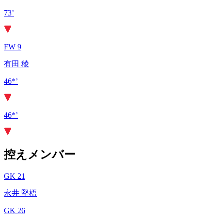
73’
FW 9
有田 稜
46*’
46*’
控えメンバー
GK 21
永井 堅梧
GK 26