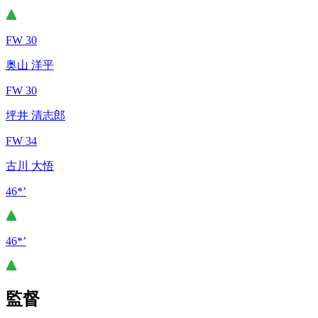
FW 30
奥山 洋平
FW 30
坪井 清志郎
FW 34
古川 大悟
46*’
46*’
監督