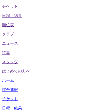
チケット
日程・結果
順位表
クラブ
ニュース
特集
スタッツ
はじめての方へ
ホーム
試合速報
チケット
日程・結果