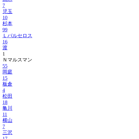
7
児玉
10
杉本
99
Ｌバルセロス
16
渡
1
Ｎマルスマン
55
岡庭
15
板倉
4
松田
18
亀川
11
横山
7
三沢
17