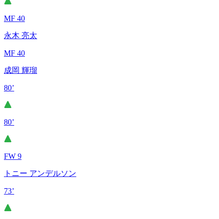
MF 40
永木 亮太
MF 40
成岡 輝瑠
80’
80’
FW 9
トニー アンデルソン
73’