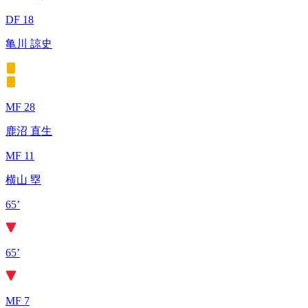
DF 18
亀川 諒史
MF 28
鹿沼 直生
MF 11
横山 塁
65’
65’
MF 7