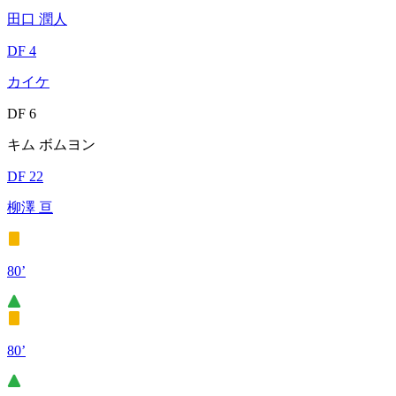
田口 潤人
DF 4
カイケ
DF 6
キム ボムヨン
DF 22
柳澤 亘
80’
80’