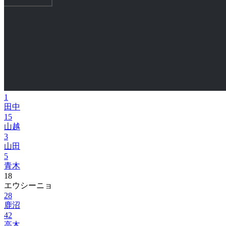
1
田中
15
山越
3
山田
5
青木
18
エウシーニョ
28
鹿沼
42
高木