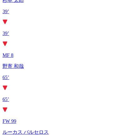
杉本 太郎
39’
39’
MF 8
野寄 和哉
65’
65’
FW 99
ルーカス バルセロス