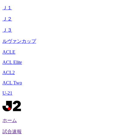
Ｊ１
Ｊ２
Ｊ３
ルヴァンカップ
ACLE
ACL Elite
ACL2
ACL Two
U-21
ホーム
試合速報