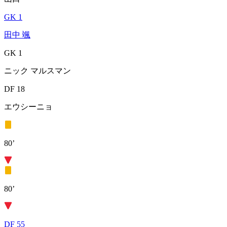
GK 1
田中 颯
GK 1
ニック マルスマン
DF 18
エウシーニョ
80’
80’
DF 55