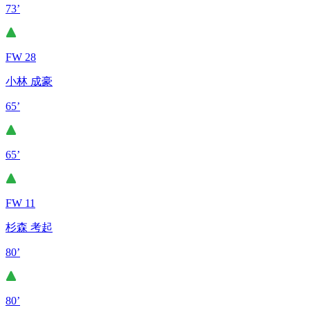
73’
FW 28
小林 成豪
65’
65’
FW 11
杉森 考起
80’
80’