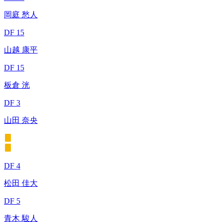
岡庭 愁人
DF 15
山越 康平
DF 15
板倉 洸
DF 3
山田 奈央
DF 4
松田 佳大
DF 5
青木 駿人