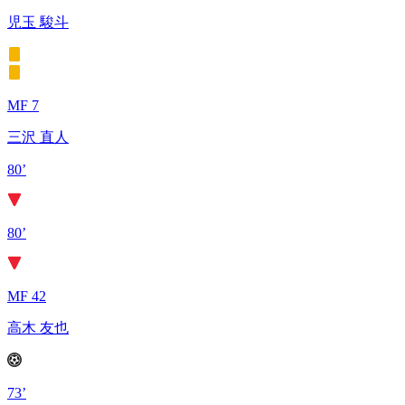
児玉 駿斗
MF 7
三沢 直人
80’
80’
MF 42
高木 友也
73’