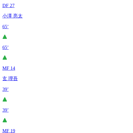
DF 27
小澤 亮太
65’
65’
MF 14
玄 理吾
39’
39’
MF 19