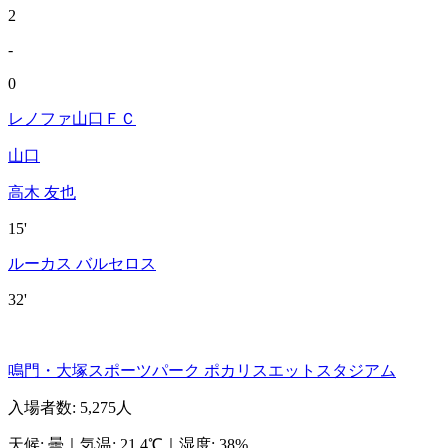
2
-
0
レノファ山口ＦＣ
山口
高木 友也
15'
ルーカス バルセロス
32'
鳴門・大塚スポーツパーク ポカリスエットスタジアム
入場者数
:
5,275人
天候
:
曇
｜
気温
:
21.4℃
｜
湿度
:
38%