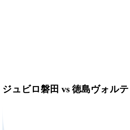
ジュビロ磐田
vs
徳島ヴォルテ