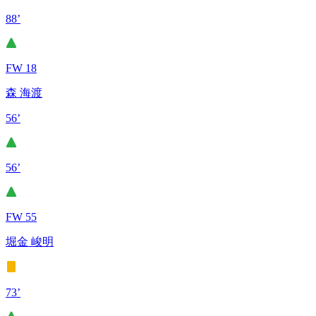
88’
FW 18
森 海渡
56’
56’
FW 55
堀金 峻明
73’