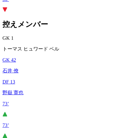
控えメンバー
GK 1
トーマス ヒュワード ベル
GK 42
石井 僚
DF 13
野嶽 寛也
73’
73’