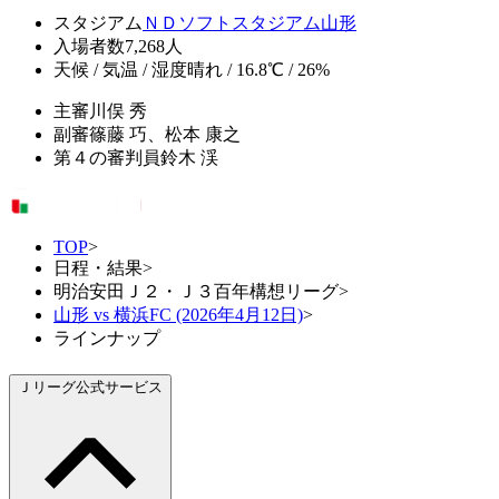
スタジアム
ＮＤソフトスタジアム山形
入場者数
7,268人
天候 / 気温 / 湿度
晴れ / 16.8℃ / 26%
主審
川俣 秀
副審
篠藤 巧、松本 康之
第４の審判員
鈴木 渓
TOP
>
日程・結果
>
明治安田Ｊ２・Ｊ３百年構想リーグ
>
山形 vs 横浜FC (2026年4月12日)
>
ラインナップ
Ｊリーグ公式サービス