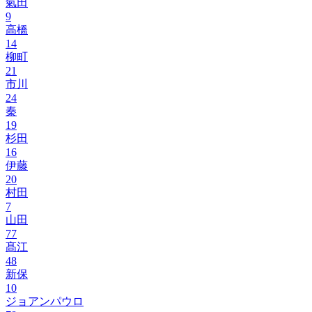
氣田
9
高橋
14
柳町
21
市川
24
秦
19
杉田
16
伊藤
20
村田
7
山田
77
髙江
48
新保
10
ジョアンパウロ