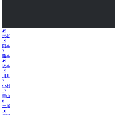
45
渋谷
19
岡本
3
熊本
49
坂本
15
川井
7
中村
17
寺山
8
土居
10