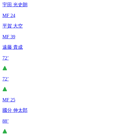
宇田 光史朗
MF 24
平賀 大空
MF 39
遠藤 貴成
72’
72’
MF 25
國分 伸太郎
88’