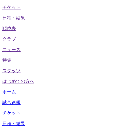
チケット
日程・結果
順位表
クラブ
ニュース
特集
スタッツ
はじめての方へ
ホーム
試合速報
チケット
日程・結果