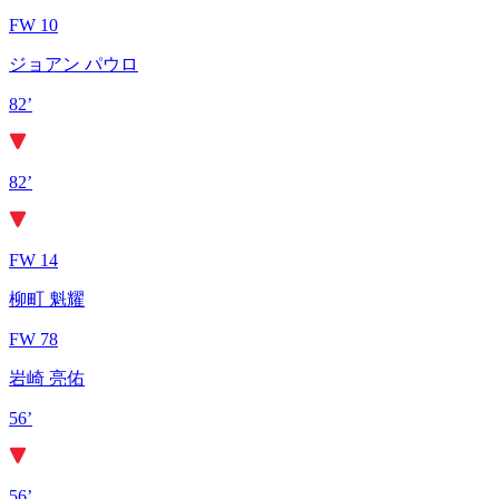
FW 10
ジョアン パウロ
82’
82’
FW 14
柳町 魁耀
FW 78
岩崎 亮佑
56’
56’