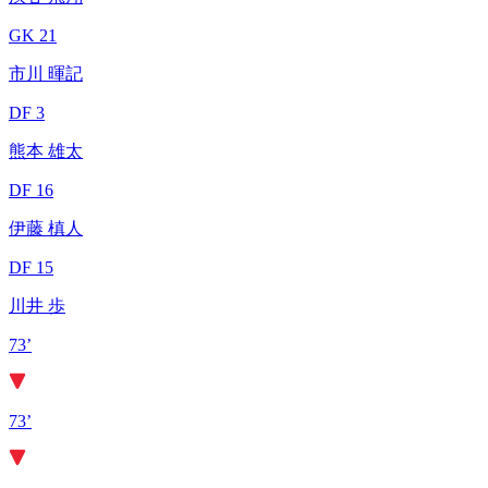
GK 21
市川 暉記
DF 3
熊本 雄太
DF 16
伊藤 槙人
DF 15
川井 歩
73’
73’