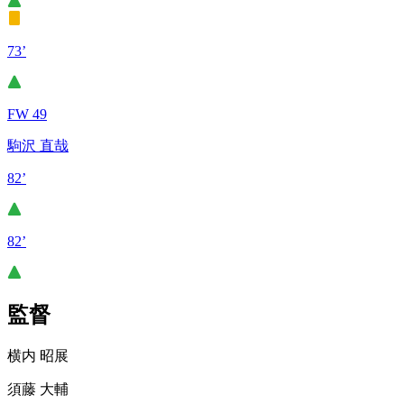
73’
FW 49
駒沢 直哉
82’
82’
監督
横内 昭展
須藤 大輔