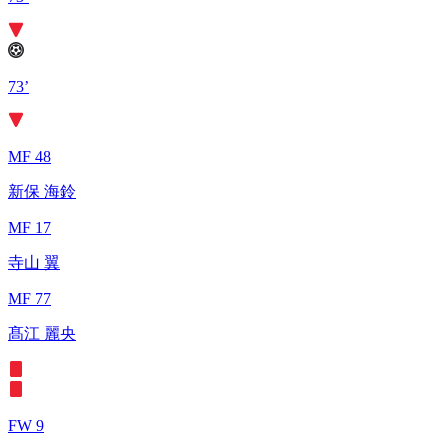
73’
MF 48
新保 海鈴
MF 17
寺山 翼
MF 77
髙江 麗央
FW 9