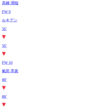
高橋 潤哉
FW 9
ルキアン
56’
56’
FW 10
氣田 亮真
88’
88’