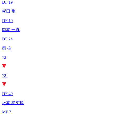
DF 19
杉田 隼
DF 19
岡本 一真
DF 24
秦 樹
72’
72’
DF 49
坂本 稀吏也
MF 7