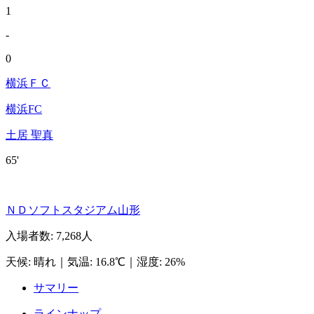
1
-
0
横浜ＦＣ
横浜FC
土居 聖真
65'
ＮＤソフトスタジアム山形
入場者数
:
7,268人
天候
:
晴れ
｜
気温
:
16.8℃
｜
湿度
:
26%
サマリー
ラインナップ