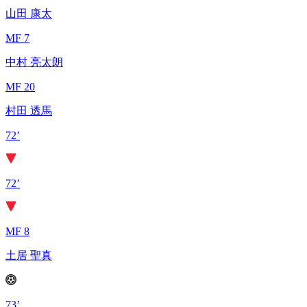
山田 康太
MF 7
中村 亮太朗
MF 20
村田 透馬
72’
72’
MF 8
土居 聖真
73’