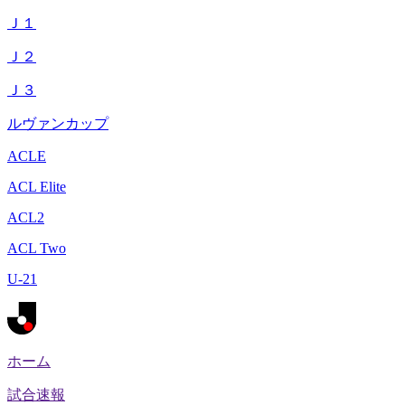
Ｊ１
Ｊ２
Ｊ３
ルヴァンカップ
ACLE
ACL Elite
ACL2
ACL Two
U-21
ホーム
試合速報