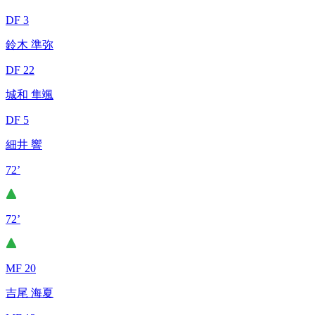
DF 3
鈴木 準弥
DF 22
城和 隼颯
DF 5
細井 響
72’
72’
MF 20
吉尾 海夏