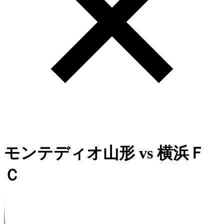
モンテディオ山形
vs
横浜Ｆ
Ｃ