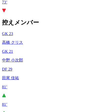
73’
控えメンバー
GK 23
高橋 クリス
GK 21
中野 小次郎
DF 29
田尾 佳祐
81’
81’