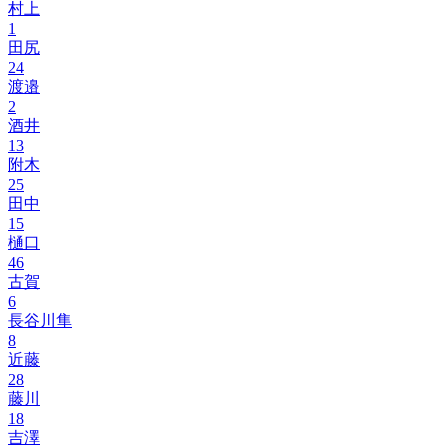
村上
1
田尻
24
渡邉
2
酒井
13
附木
25
田中
15
樋口
46
古賀
6
長谷川隼
8
近藤
28
藤川
18
吉澤