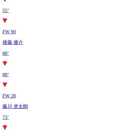
55’
FW 90
後藤 優介
88’
88’
FW 28
藤川 虎太朗
73’