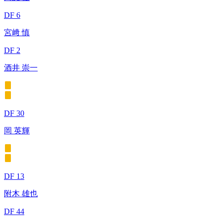
DF 6
宮﨑 慎
DF 2
酒井 崇一
DF 30
岡 英輝
DF 13
附木 雄也
DF 44