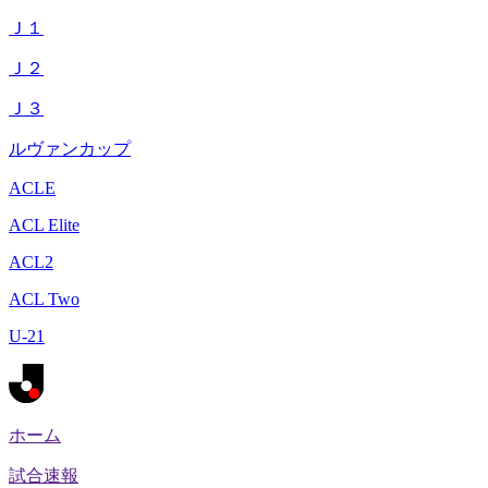
Ｊ１
Ｊ２
Ｊ３
ルヴァンカップ
ACLE
ACL Elite
ACL2
ACL Two
U-21
ホーム
試合速報