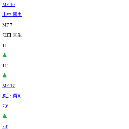
MF 10
山中 麗央
MF 7
江口 直生
111’
111’
MF 17
忽那 喬司
73’
73’