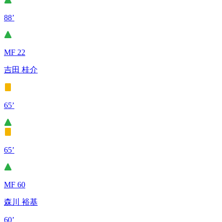
88’
MF 22
吉田 桂介
65’
65’
MF 60
森川 裕基
60’