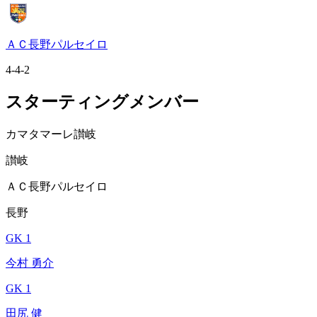
ＡＣ長野パルセイロ
4-4-2
スターティングメンバー
カマタマーレ讃岐
讃岐
ＡＣ長野パルセイロ
長野
GK 1
今村 勇介
GK 1
田尻 健