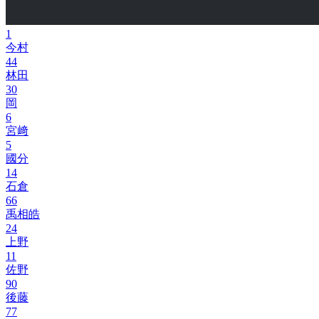
1
今村
44
林田
30
岡
6
宮﨑
5
國分
14
石倉
66
禹相皓
24
上野
11
佐野
90
後藤
77