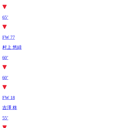
65’
FW 77
村上 悠緋
60’
60’
FW 18
吉澤 柊
55’