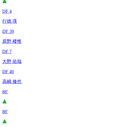
DF 4
行德 瑛
DF 39
原野 楼惟
DF 7
大野 佑哉
DF 40
高嶋 修也
88’
88’