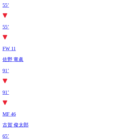
55’
55’
FW 11
佐野 竜眞
91’
91’
MF 46
古賀 俊太郎
65’