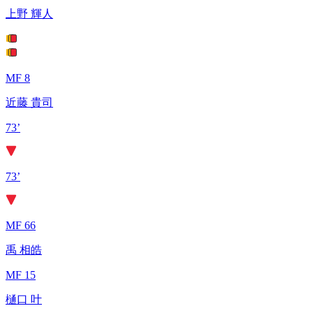
上野 輝人
MF 8
近藤 貴司
73’
73’
MF 66
禹 相皓
MF 15
樋口 叶