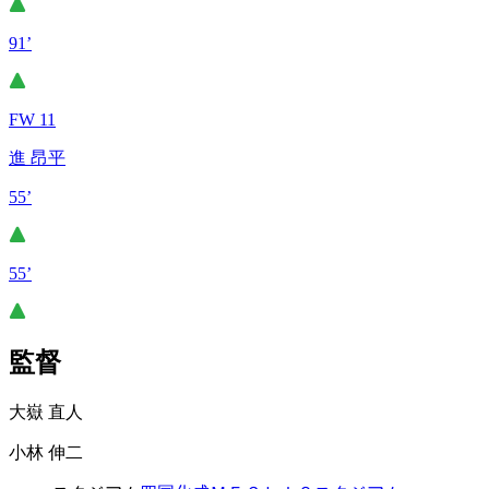
91’
FW 11
進 昂平
55’
55’
監督
大嶽 直人
小林 伸二