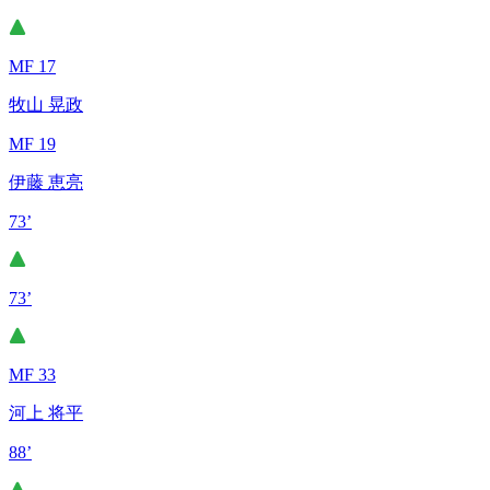
MF 17
牧山 晃政
MF 19
伊藤 恵亮
73’
73’
MF 33
河上 将平
88’