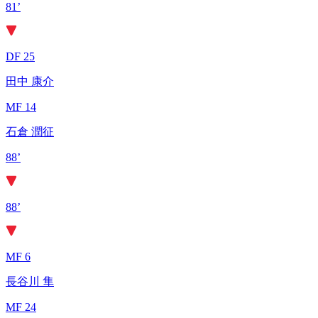
81’
DF 25
田中 康介
MF 14
石倉 潤征
88’
88’
MF 6
長谷川 隼
MF 24