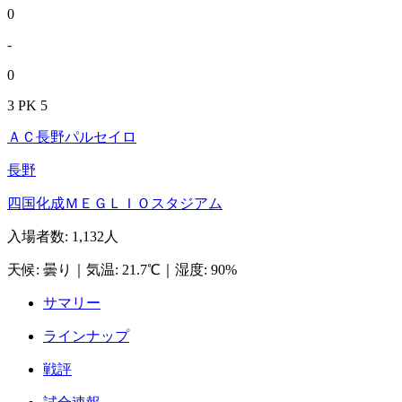
0
-
0
3 PK 5
ＡＣ長野パルセイロ
長野
四国化成ＭＥＧＬＩＯスタジアム
入場者数
:
1,132人
天候
:
曇り
｜
気温
:
21.7℃
｜
湿度
:
90%
サマリー
ラインナップ
戦評