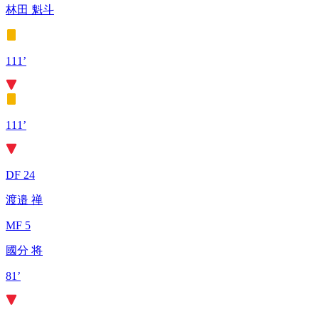
林田 魁斗
111’
111’
DF 24
渡邉 禅
MF 5
國分 将
81’