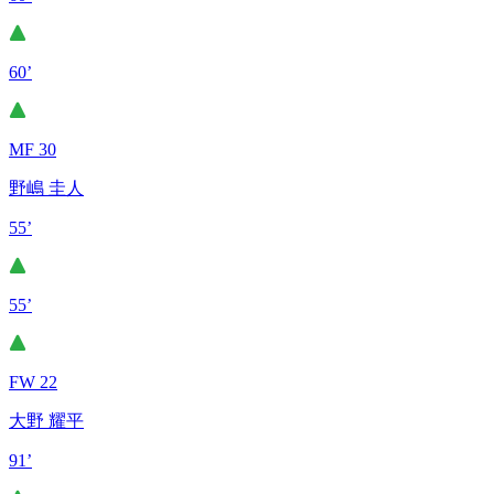
60’
MF 30
野嶋 圭人
55’
55’
FW 22
大野 耀平
91’