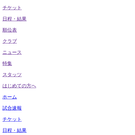
チケット
日程・結果
順位表
クラブ
ニュース
特集
スタッツ
はじめての方へ
ホーム
試合速報
チケット
日程・結果