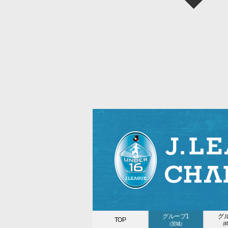
グループ1
グ
TOP
（茨城）
（