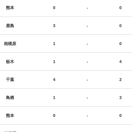
熊本
0
-
0
鹿島
3
-
0
相模原
1
-
0
栃木
1
-
4
千葉
4
-
2
鳥栖
1
-
3
熊本
0
-
0