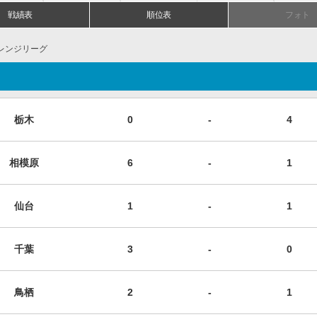
戦績表
順位表
フォト
ャレンジリーグ
栃木
0
-
4
相模原
6
-
1
仙台
1
-
1
千葉
3
-
0
鳥栖
2
-
1