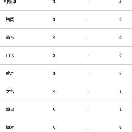
相模原
1
-
2
福岡
1
-
0
仙台
4
-
0
山形
2
-
0
熊本
1
-
2
大宮
4
-
1
仙台
0
-
1
栃木
0
-
3