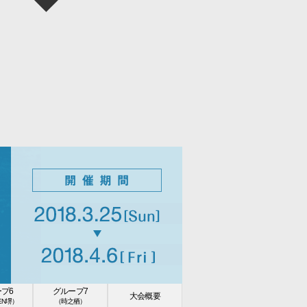
プ6
グループ7
大会概要
EEN堺）
（時之栖）