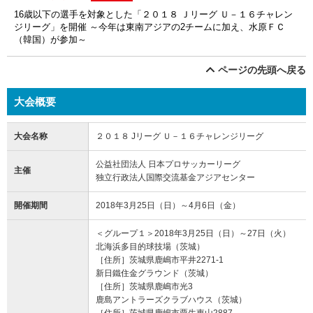
16歳以下の選手を対象とした「２０１８ Ｊリーグ Ｕ－１６チャレン
ジリーグ」を開催 ～今年は東南アジアの2チームに加え、水原ＦＣ
（韓国）が参加～
ページの先頭へ戻る
大会概要
大会名称
２０１８ Jリーグ Ｕ－１６チャレンジリーグ
公益社団法人 日本プロサッカーリーグ
主催
独立行政法人国際交流基金アジアセンター
開催期間
2018年3月25日（日）～4月6日（金）
＜グループ１＞2018年3月25日（日）～27日（火）
北海浜多目的球技場（茨城）
［住所］茨城県鹿嶋市平井2271-1
新日鐵住金グラウンド（茨城）
［住所］茨城県鹿嶋市光3
鹿島アントラーズクラブハウス（茨城）