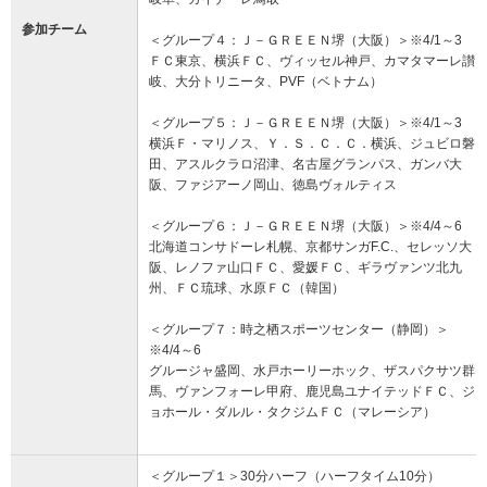
参加チーム
＜グループ４：Ｊ－ＧＲＥＥＮ堺（大阪）＞※4/1～3
ＦＣ東京、横浜ＦＣ、ヴィッセル神戸、カマタマーレ讃
岐、大分トリニータ、PVF（ベトナム）
＜グループ５：Ｊ－ＧＲＥＥＮ堺（大阪）＞※4/1～3
横浜Ｆ・マリノス、Ｙ．Ｓ．Ｃ．Ｃ．横浜、ジュビロ磐
田、アスルクラロ沼津、名古屋グランパス、ガンバ大
阪、ファジアーノ岡山、徳島ヴォルティス
＜グループ６：Ｊ－ＧＲＥＥＮ堺（大阪）＞※4/4～6
北海道コンサドーレ札幌、京都サンガF.C.、セレッソ大
阪、レノファ山口ＦＣ、愛媛ＦＣ、ギラヴァンツ北九
州、ＦＣ琉球、水原ＦＣ（韓国）
＜グループ７：時之栖スポーツセンター（静岡）＞
※4/4～6
グルージャ盛岡、水戸ホーリーホック、ザスパクサツ群
馬、ヴァンフォーレ甲府、鹿児島ユナイテッドＦＣ、ジ
ョホール・ダルル・タクジムＦＣ（マレーシア）
＜グループ１＞30分ハーフ（ハーフタイム10分）