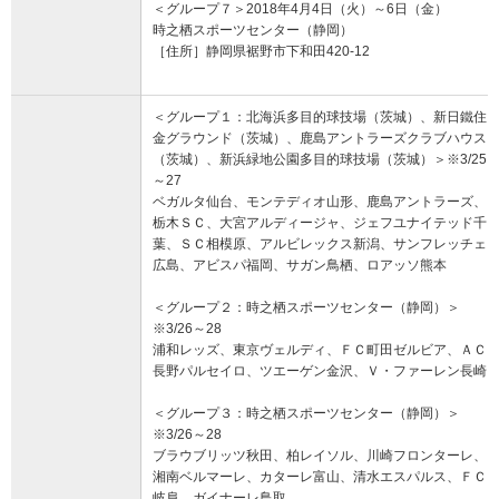
＜グループ７＞2018年4月4日（火）～6日（金）
時之栖スポーツセンター（静岡）
［住所］静岡県裾野市下和田420-12
＜グループ１：北海浜多目的球技場（茨城）、新日鐵住
金グラウンド（茨城）、鹿島アントラーズクラブハウス
（茨城）、新浜緑地公園多目的球技場（茨城）＞※3/25
～27
ベガルタ仙台、モンテディオ山形、鹿島アントラーズ、
栃木ＳＣ、大宮アルディージャ、ジェフユナイテッド千
葉、ＳＣ相模原、アルビレックス新潟、サンフレッチェ
広島、アビスパ福岡、サガン鳥栖、ロアッソ熊本
＜グループ２：時之栖スポーツセンター（静岡）＞
※3/26～28
浦和レッズ、東京ヴェルディ、ＦＣ町田ゼルビア、ＡＣ
長野パルセイロ、ツエーゲン金沢、Ｖ・ファーレン長崎
＜グループ３：時之栖スポーツセンター（静岡）＞
※3/26～28
ブラウブリッツ秋田、柏レイソル、川崎フロンターレ、
湘南ベルマーレ、カターレ富山、清水エスパルス、ＦＣ
岐阜、ガイナーレ鳥取