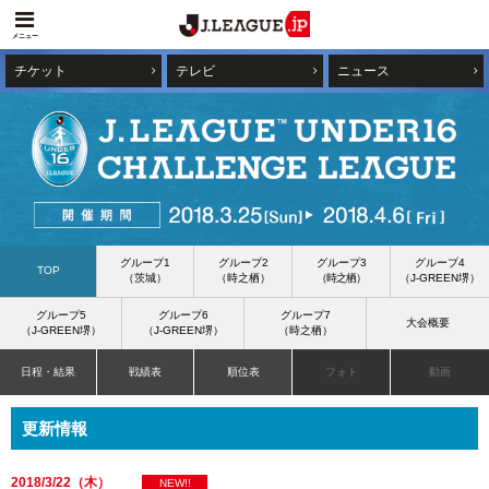
メニュー
チケット
テレビ
ニュース
グループ1
グループ2
グループ3
グループ4
TOP
（茨城）
（時之栖）
（時之栖）
（J-GREEN堺）
グループ5
グループ6
グループ7
大会概要
（J-GREEN堺）
（J-GREEN堺）
（時之栖）
日程・結果
戦績表
順位表
フォト
動画
更新情報
2018/3/22（木）
NEW!!