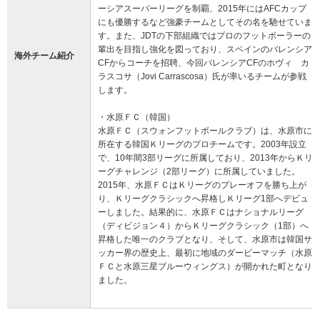
ーシアスーパーリーグを制覇、2015年にはAFCカップ
にも優勝するなど強豪チームとしてその名を馳せていま
す。また、JDTの下部組織ではプロのフットボーラーの
輩出を目指し強化を図っており、スペインのバレンシア
海外チーム紹介
CFからコーチを招聘、今回バレンシアCFのホヴィ カ
ラスコサ（Jovi Carrascosa）氏が率いるチームが参戦
します。
・水原ＦＣ（韓国）
水原ＦＣ（スウォンフットボールクラブ）は、水原市に
所在する韓国Ｋリーグのプロチームです。2003年設立
で、10年間3部リーグに所属しており、2013年からＫリ
ーグチャレンジ（2部リーグ）に所属していました。
2015年、水原ＦＣはＫリーグのプレーオフを勝ち上が
り、Ｋリーグクラシックへ昇格しＫリーグ1部へデビュ
ーしました。結果的に、水原ＦＣはナショナルリーグ
（ディビジョン４）からＫリーグクラシック（1部）へ
昇格した唯一のクラブとなり、そして、水原市は韓国サ
ッカー界の歴史上、最初に地域のダービーマッチ（水原
ＦＣと水原三星ブルーウィングス）が開かれた町となり
ました。