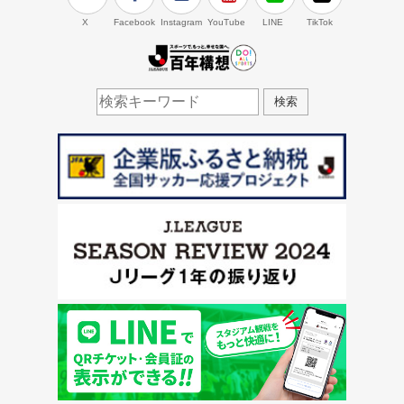
X
Facebook
Instagram
YouTube
LINE
TikTok
J.LEAGUE百年構想
検索