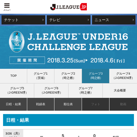
メニュー
チケット
テレビ
ニュース
グループ1
グループ2
グループ3
グループ4
TOP
（茨城）
（時之栖）
（時之栖）
（J-GREEN堺）
グループ5
グループ6
グループ7
大会概要
（J-GREEN堺）
（J-GREEN堺）
（時之栖）
日程・結果
戦績表
順位表
フォト
動画
日程・結果
3/26（月）
5
-
0