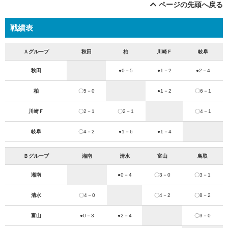
ページの先頭へ戻る
戦績表
Ａグループ
秋田
柏
川崎Ｆ
岐阜
秋田
●0－5
●1－2
●2－4
柏
〇5－0
●1－2
〇6－1
川崎Ｆ
〇2－1
〇2－1
〇4－1
岐阜
〇4－2
●1－6
●1－4
Ｂグループ
湘南
清水
富山
鳥取
湘南
●0－4
〇3－0
〇3－1
清水
〇4－0
〇4－2
〇8－2
富山
●0－3
●2－4
〇3－0