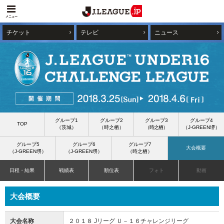
メニュー
チケット
テレビ
ニュース
グループ1
グループ2
グループ3
グループ4
TOP
（茨城）
（時之栖）
（時之栖）
（J-GREEN堺）
グループ5
グループ6
グループ7
大会概要
（J-GREEN堺）
（J-GREEN堺）
（時之栖）
日程・結果
戦績表
順位表
フォト
動画
大会概要
大会名称
２０１８ Jリーグ Ｕ－１６チャレンジリーグ