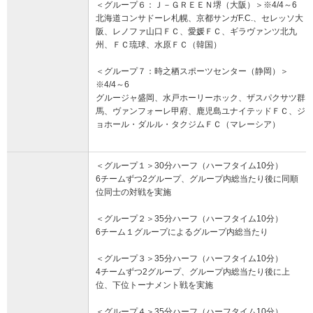
＜グループ６：Ｊ－ＧＲＥＥＮ堺（大阪）＞※4/4～6
北海道コンサドーレ札幌、京都サンガF.C.、セレッソ大
阪、レノファ山口ＦＣ、愛媛ＦＣ、ギラヴァンツ北九
州、ＦＣ琉球、水原ＦＣ（韓国）
＜グループ７：時之栖スポーツセンター（静岡）＞
※4/4～6
グルージャ盛岡、水戸ホーリーホック、ザスパクサツ群
馬、ヴァンフォーレ甲府、鹿児島ユナイテッドＦＣ、ジ
ョホール・ダルル・タクジムＦＣ（マレーシア）
＜グループ１＞30分ハーフ（ハーフタイム10分）
6チームずつ2グループ、グループ内総当たり後に同順
位同士の対戦を実施
＜グループ２＞35分ハーフ（ハーフタイム10分）
6チーム１グループによるグループ内総当たり
＜グループ３＞35分ハーフ（ハーフタイム10分）
4チームずつ2グループ、グループ内総当たり後に上
位、下位トーナメント戦を実施
＜グループ４＞35分ハーフ（ハーフタイム10分）