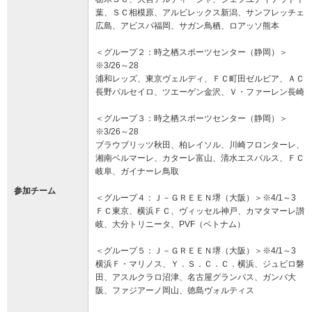
葉、ＳＣ相模原、アルビレックス新潟、サンフレッチェ
広島、アビスパ福岡、サガン鳥栖、ロアッソ熊本
＜グループ２：時之栖スポーツセンター（静岡）＞
※3/26～28
浦和レッズ、東京ヴェルディ、ＦＣ町田ゼルビア、ＡＣ
長野パルセイロ、ツエーゲン金沢、Ｖ・ファーレン長崎
＜グループ３：時之栖スポーツセンター（静岡）＞
※3/26～28
ブラウブリッツ秋田、柏レイソル、川崎フロンターレ、
湘南ベルマーレ、カターレ富山、清水エスパルス、ＦＣ
岐阜、ガイナーレ鳥取
参加チーム
＜グループ４：Ｊ－ＧＲＥＥＮ堺（大阪）＞※4/1～3
ＦＣ東京、横浜ＦＣ、ヴィッセル神戸、カマタマーレ讃
岐、大分トリニータ、PVF（ベトナム）
＜グループ５：Ｊ－ＧＲＥＥＮ堺（大阪）＞※4/1～3
横浜Ｆ・マリノス、Ｙ．Ｓ．Ｃ．Ｃ．横浜、ジュビロ磐
田、アスルクラロ沼津、名古屋グランパス、ガンバ大
阪、ファジアーノ岡山、徳島ヴォルティス