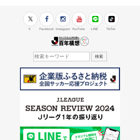
X
Facebook
Instagram
YouTube
LINE
TikTok
J.LEAGUE百年構想
検索