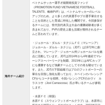
ベトナムサッカー選手才能開発投資ファンド
（PROMOTION FUND VIETNAMESE FOOTBALL
TALENTS、略称PVF）は、ベトナムサッカーのレベル
アップのため、より多くの代表選手やプロ選手輩出する
ことを目的とした育成に特化した機関です。今回参加す
るチームには、世代別代表又は大会の優勝経験者が多く
含まれており、PVFの歴史上最も活躍が期待されるチー
ムと言われています。
・ジョホール・ダルル・タクジムＦＣ（マレーシア）
ジョホール・ダルル・タクジム（JDT）は1972年に創
立され、マレーシア・ジョホール州ジョホールバルを拠
点に活動しています。JDTは2014年から4年連続でマレ
ーシアスーパーリーグを制覇、2015年にはAFCカップ
にも優勝するなど強豪チームとしてその名を馳せていま
す。また、JDTの下部組織ではプロのフットボーラーの
輩出を目指し強化を図っており、スペインのバレンシア
海外チーム紹介
CFからコーチを招聘、今回バレンシアCFのホヴィ カ
ラスコサ（Jovi Carrascosa）氏が率いるチームが参戦
します。
・水原ＦＣ（韓国）
水原ＦＣ（スウォンフットボールクラブ）は、水原市に