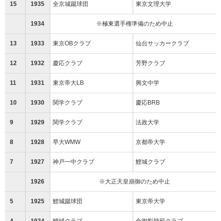
15
1935
全京城蹴球団
東京文理大学
1934
※極東選手権準備のため中止
13
1933
東京OBクラブ
仙台サッカークラブ
12
1932
慶応クラブ
芳野クラブ
11
1931
東京帝大LB
興文中学
10
1930
関学クラブ
慶応BRB
9
1929
関学クラブ
法政大学
8
1928
早大WMW
京都帝大学
7
1927
神戸一中クラブ
鯉城クラブ
1926
※大正天皇崩御のため中止
5
1925
鯉城蹴球団
東京帝大学
4
1924
鯉城クラブ
全御影師範クラブ