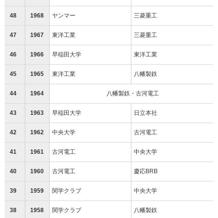
48
1968
ヤンマー
三菱重工
47
1967
東洋工業
三菱重工
46
1966
早稲田大学
東洋工業
45
1965
東洋工業
八幡製鉄
44
1964
八幡製鉄・古河電工
43
1963
早稲田大学
日立本社
42
1962
中央大学
古河電工
41
1961
古河電工
中央大学
40
1960
古河電工
慶応BRB
39
1959
関学クラブ
中央大学
38
1958
関学クラブ
八幡製鉄