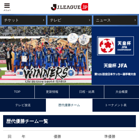
メニュー
チケット
テレビ
ニュース
TOP
更新情報
日程・結果
大会概要
テレビ放送
歴代優勝チーム
トーナメント表
歴代優勝チーム一覧
回
年
優勝
準優勝