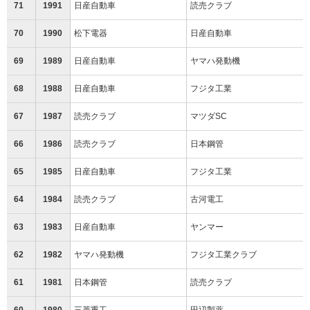
71
1991
日産自動車
読売クラブ
70
1990
松下電器
日産自動車
69
1989
日産自動車
ヤマハ発動機
68
1988
日産自動車
フジタ工業
67
1987
読売クラブ
マツダSC
66
1986
読売クラブ
日本鋼管
65
1985
日産自動車
フジタ工業
64
1984
読売クラブ
古河電工
63
1983
日産自動車
ヤンマー
62
1982
ヤマハ発動機
フジタ工業クラブ
61
1981
日本鋼管
読売クラブ
60
1980
三菱重工
田辺製薬