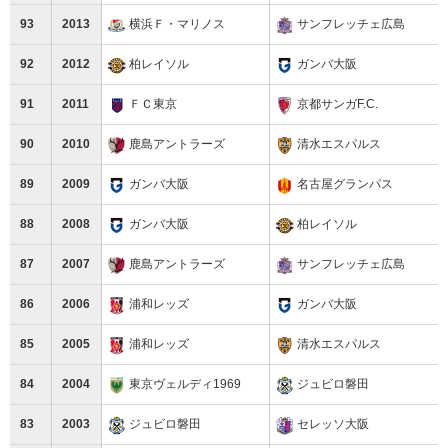
93
2013
横浜Ｆ・マリノス
サンフレッチェ広島
92
2012
柏レイソル
ガンバ大阪
91
2011
ＦＣ東京
京都サンガF.C.
90
2010
鹿島アントラーズ
清水エスパルス
89
2009
ガンバ大阪
名古屋グランパス
88
2008
ガンバ大阪
柏レイソル
87
2007
鹿島アントラーズ
サンフレッチェ広島
86
2006
浦和レッズ
ガンバ大阪
85
2005
浦和レッズ
清水エスパルス
84
2004
東京ヴェルディ1969
ジュビロ磐田
83
2003
ジュビロ磐田
セレッソ大阪