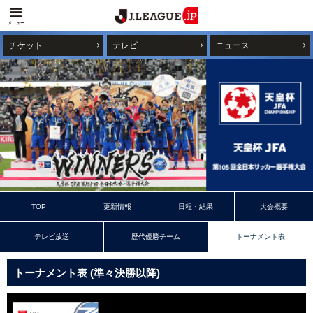
メニュー
チケット
テレビ
ニュース
TOP
更新情報
日程・結果
大会概要
テレビ放送
歴代優勝チーム
トーナメント表
トーナメント表 (準々決勝以降)