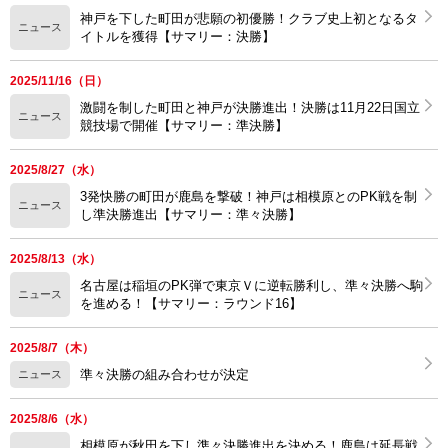
神戸を下した町田が悲願の初優勝！クラブ史上初となるタ
ニュース
イトルを獲得【サマリー：決勝】
2025/11/16（日）
激闘を制した町田と神戸が決勝進出！決勝は11月22日国立
ニュース
競技場で開催【サマリー：準決勝】
2025/8/27（水）
3発快勝の町田が鹿島を撃破！神戸は相模原とのPK戦を制
ニュース
し準決勝進出【サマリー：準々決勝】
2025/8/13（水）
名古屋は稲垣のPK弾で東京Ｖに逆転勝利し、準々決勝へ駒
ニュース
を進める！【サマリー：ラウンド16】
2025/8/7（木）
準々決勝の組み合わせが決定
ニュース
2025/8/6（水）
相模原が秋田を下し準々決勝進出を決める！鹿島は延長戦