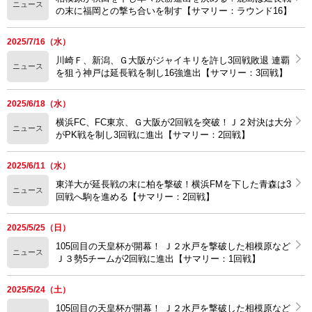
ニュース
の末に福岡との撃ち合いを制す【サマリー：ラウンド16】
2025/7/16（水）
川崎Ｆ、新潟、Ｇ大阪がジャイキリを許し3回戦敗退 連覇
ニュース
を狙う神戸は延長戦を制し16強進出【サマリー：3回戦】
2025/6/18（水）
横浜FC、FC東京、Ｇ大阪が2回戦を突破！Ｊ２対決は大分
ニュース
がPK戦を制し3回戦に進出【サマリー：2回戦】
2025/6/11（水）
東洋大が延長戦の末に柏を撃破！横浜FMを下した青森は3
ニュース
回戦へ駒を進める【サマリー：2回戦】
2025/5/25（日）
105回目の天皇杯が開幕！ Ｊ２水戸を撃破した相模原など
ニュース
Ｊ３勢5チームが2回戦に進出【サマリー：1回戦】
2025/5/24（土）
105回目の天皇杯が開幕！ Ｊ２水戸を撃破した相模原など