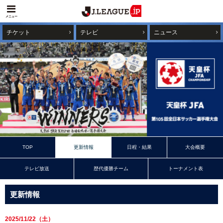
メニュー
チケット
テレビ
ニュース
TOP
更新情報
日程・結果
大会概要
テレビ放送
歴代優勝チーム
トーナメント表
更新情報
2025/11/22（土）