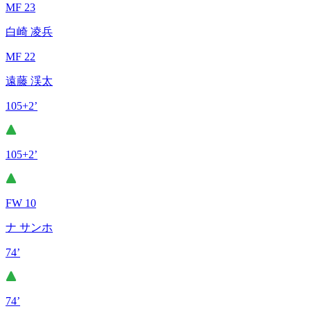
MF 23
白崎 凌兵
MF 22
遠藤 渓太
105+2’
105+2’
FW 10
ナ サンホ
74’
74’