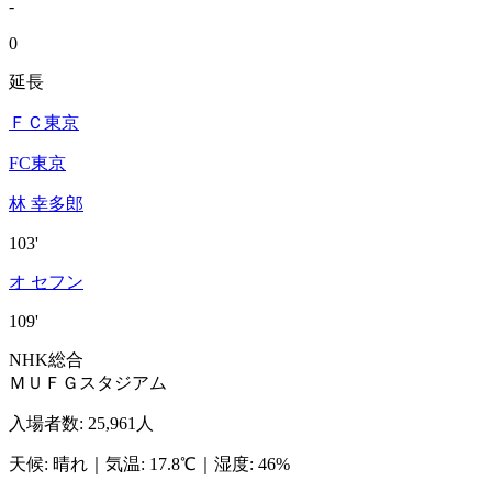
-
0
延長
ＦＣ東京
FC東京
林 幸多郎
103'
オ セフン
109'
NHK総合
ＭＵＦＧスタジアム
入場者数
:
25,961人
天候
:
晴れ
｜
気温
:
17.8℃
｜
湿度
:
46%