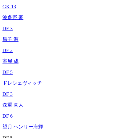
GK 13
波多野 豪
DF 3
昌子 源
DF 2
室屋 成
DF 5
ドレシェヴィッチ
DF 3
森重 真人
DF 6
望月 ヘンリー海輝
DF 5