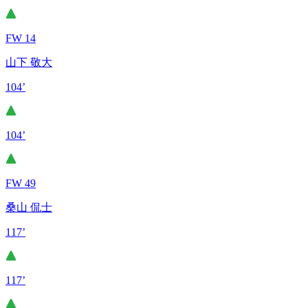
FW 14
山下 敬大
104’
104’
FW 49
桑山 侃士
117’
117’