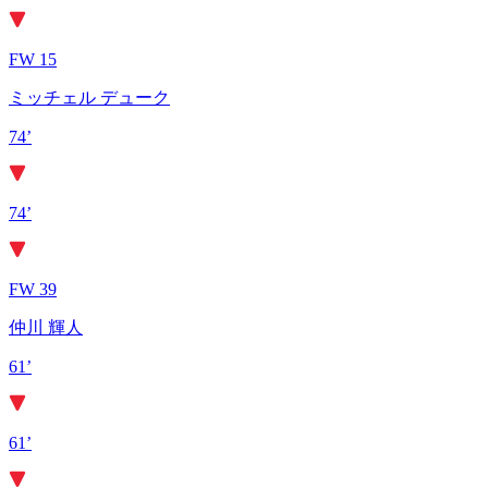
FW 15
ミッチェル デューク
74’
74’
FW 39
仲川 輝人
61’
61’