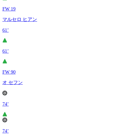
FW 19
マルセロ ヒアン
61’
61’
FW 90
オ セフン
74’
74’