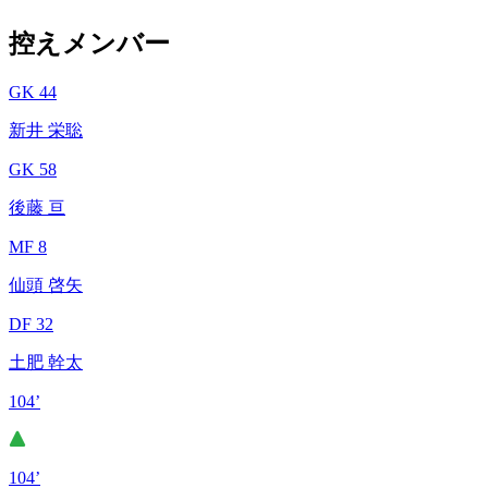
控えメンバー
GK 44
新井 栄聡
GK 58
後藤 亘
MF 8
仙頭 啓矢
DF 32
土肥 幹太
104’
104’