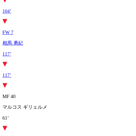
104’
FW 7
相馬 勇紀
117’
117’
MF 40
マルコス ギリェルメ
61’