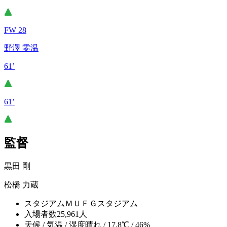
FW 28
野澤 零温
61’
61’
監督
黒田 剛
松橋 力蔵
スタジアム
ＭＵＦＧスタジアム
入場者数
25,961人
天候 / 気温 / 湿度
晴れ / 17.8℃ / 46%