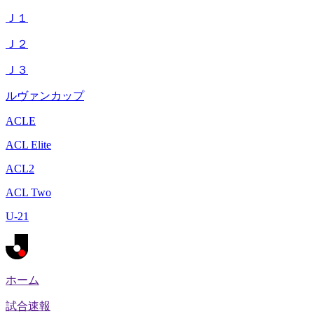
Ｊ１
Ｊ２
Ｊ３
ルヴァンカップ
ACLE
ACL Elite
ACL2
ACL Two
U-21
ホーム
試合速報