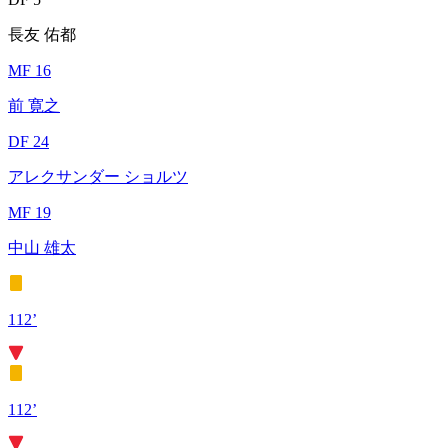
長友 佑都
MF 16
前 寛之
DF 24
アレクサンダー ショルツ
MF 19
中山 雄太
112’
112’