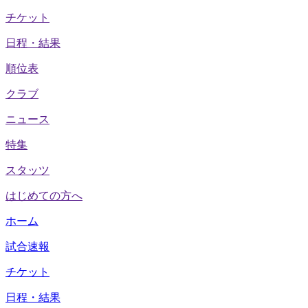
チケット
日程・結果
順位表
クラブ
ニュース
特集
スタッツ
はじめての方へ
ホーム
試合速報
チケット
日程・結果