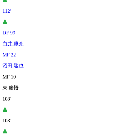
112’
DF 99
白井 康介
MF 22
沼田 駿也
MF 10
東 慶悟
108’
108’