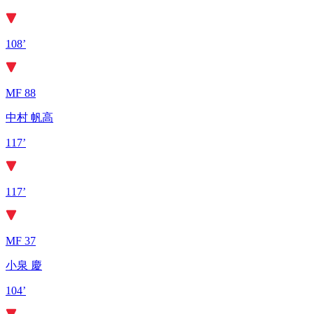
108’
MF 88
中村 帆高
117’
117’
MF 37
小泉 慶
104’