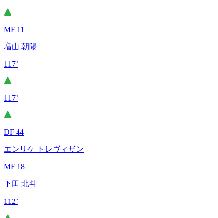
MF 11
増山 朝陽
117’
117’
DF 44
エンリケ トレヴィザン
MF 18
下田 北斗
112’