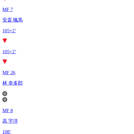
MF 7
安斎 颯馬
105+2’
105+2’
MF 26
林 幸多郎
MF 8
高 宇洋
108’