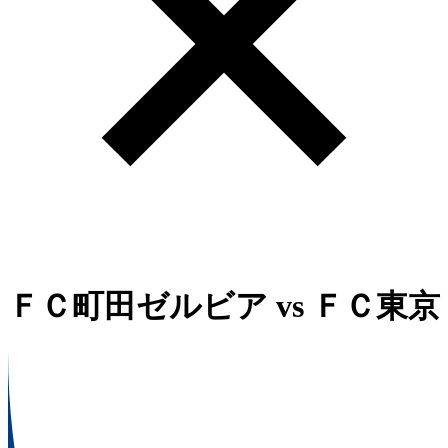
ＦＣ町田ゼルビア
vs
ＦＣ東京