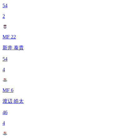
54
2
MF 22
新井 泰貴
54
4
MF 6
渡辺 皓太
46
4