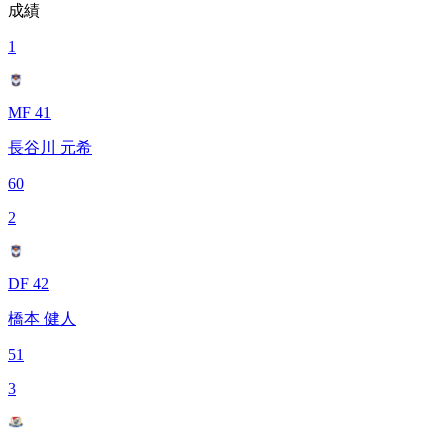
成績
1
MF 41
長谷川 元希
60
2
DF 42
橋本 健人
51
3