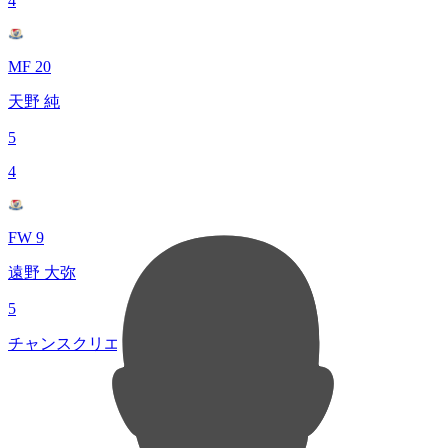
4
MF 20
天野 純
5
4
FW 9
遠野 大弥
5
チャンスクリエイト総数