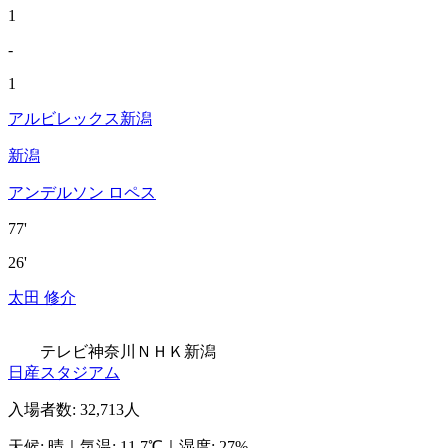
1
-
1
アルビレックス新潟
新潟
アンデルソン ロペス
77'
26'
太田 修介
テレビ神奈川
ＮＨＫ新潟
日産スタジアム
入場者数
:
32,713人
天候
:
晴
｜
気温
:
11.7℃
｜
湿度
:
27%