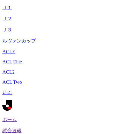
Ｊ１
Ｊ２
Ｊ３
ルヴァンカップ
ACLE
ACL Elite
ACL2
ACL Two
U-21
ホーム
試合速報