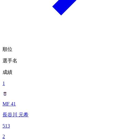
順位
選手名
成績
1
MF 41
長谷川 元希
513
2