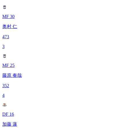
MF 30
奥村 仁
473
3
MF 25
藤原 奏哉
352
4
DF 16
加藤 蓮