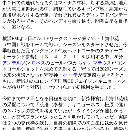
中２日での連戦となるのはマイナス材料。対する新潟は地元
が大雪に見舞われる中、調整しているキャンプ地・高知から
直接現地入りする予定。それぞれ異なるディスアドバンテー
ジがある中でも、そのハンディを乗り越え、開幕白星を目指
す一戦となる。
横浜FMは12日にACLEリーグステージ第７節・上海申花
（中国）戦をホームで戦い、シーズンをスタートさせた。今
季就任した元イングランド代表ヘッドコーチのスティーブ
ホーランド監督は［３－４－２－１］を採用する中、20分、
アンデルソン ロペス
のヒールパスから
ヤン マテウス
がコン
トロールショットを沈めて先制する。守っては2020シーズン
以来の復帰となった守護神・
朴 一圭
が安定感を見せるとと
もに、新戦力のコロンビア国籍CBジェイソン キニョーネス
らが粘り強く対応し、“ウノゼロ”で初勝利を手にした。
今節まで中２日となる日程を念頭に、新指揮官は上海申花戦
の采配について「渡邊（泰基）、キニョーネス、松原（健）
の３バックの交代を考えていたが、タイミングが難しかっ
た」と交代プランがあったことを明かしている。ただ、実際
は２つの交代枠を残し、自身の初陣での初白星に執念を見せ
た。今節、連続で先発する選手も少なからずいる中、疲労の