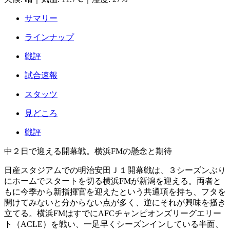
サマリー
ラインナップ
戦評
試合速報
スタッツ
見どころ
戦評
中２日で迎える開幕戦。横浜FMの懸念と期待
日産スタジアムでの明治安田Ｊ１開幕戦は、３シーズンぶり
にホームでスタートを切る横浜FMが新潟を迎える。両者と
もに今季から新指揮官を迎えたという共通項を持ち、フタを
開けてみないと分からない点が多く、逆にそれが興味を掻き
立てる。横浜FMはすでにAFCチャンピオンズリーグエリー
ト（ACLE）を戦い、一足早くシーズンインしている半面、