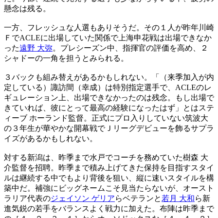
懸念は残る。
一方、フレッシュな人選もありそうだ。その１人が昨年川崎
ＦでACLEに出場していた関係で上海申花戦は出場できなか
った
遠野 大弥
。プレシーズン中、指揮官の評価を高め、２
シャドーの一角を担うとみられる。
３バックも組み替えがあるかもしれない。「（来季加入が内
定している）諏訪間（幸成）は特別指定選手で、ACLEのレ
ギュレーション上、出場できなかったのは残念。もし出場で
きていれば、彼にとって最高の経験になったはず」とはステ
ィーブ ホーランド監督。正式にプロ入りしていない筑波大
の３年生が華やかな開幕戦でＪリーグデビューを飾るサプラ
イズがあるかもしれない。
対する新潟は、昨季まで水戸でコーチを務めていた樹森 大
介監督を招聘。昨季まで積み上げてきた保持を目指すスタイ
ルは継続する中でもより背後を狙い、縦に速いスタイルを構
築中だ。補強にビッグネームこそ見当たらないが、オースト
ラリア代表の
ジェイソン ゲリア
らベテランと
若月 大和
ら新
進気鋭の若手をバランスよく戦力に加えた。布陣は昨季まで