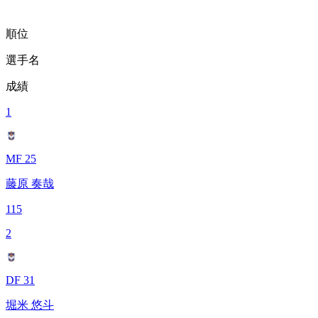
順位
選手名
成績
1
MF 25
藤原 奏哉
115
2
DF 31
堀米 悠斗