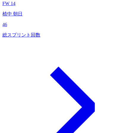
FW 14
植中 朝日
46
総スプリント回数