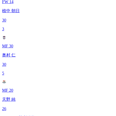
FW 14
植中 朝日
30
3
MF 30
奥村 仁
30
5
MF 20
天野 純
26