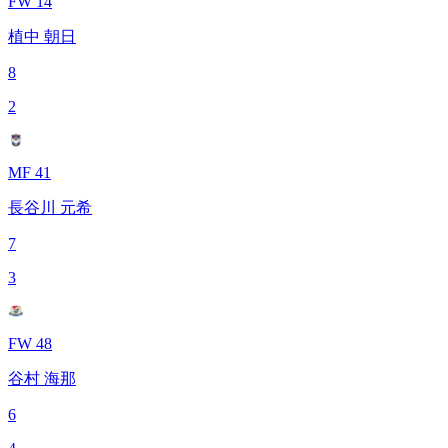
FW 14
植中 朝日
8
2
MF 41
長谷川 元希
7
3
FW 48
谷村 海那
6