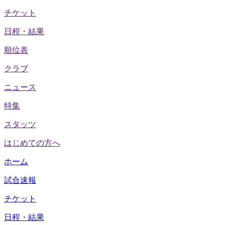
チケット
日程・結果
順位表
クラブ
ニュース
特集
スタッツ
はじめての方へ
ホーム
試合速報
チケット
日程・結果