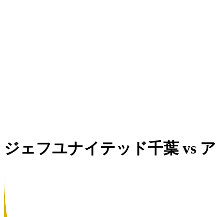
ジェフユナイテッド千葉
vs
ア