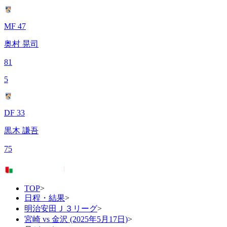
MF 47
奥村 晃司
81
5
DF 33
黒木 謙吾
75
TOP
>
日程・結果
>
明治安田Ｊ３リーグ
>
宮崎 vs 金沢 (2025年5月17日)
>