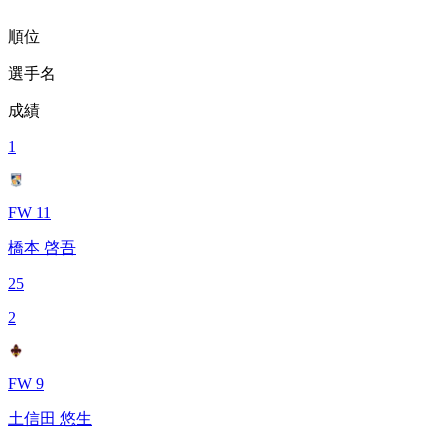
順位
選手名
成績
1
FW 11
橋本 啓吾
25
2
FW 9
土信田 悠生