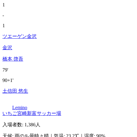
1
-
1
ツエーゲン金沢
金沢
橋本 啓吾
79'
90+1'
土信田 悠生
Lemino
いちご宮崎新富サッカー場
入場者数
:
1,386人
天候
:
雨のち曇時々晴
｜
気温
:
23.2℃
｜
湿度
:
90%