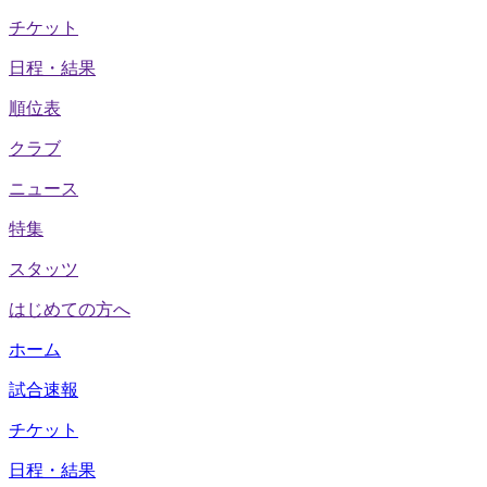
チケット
日程・結果
順位表
クラブ
ニュース
特集
スタッツ
はじめての方へ
ホーム
試合速報
チケット
日程・結果