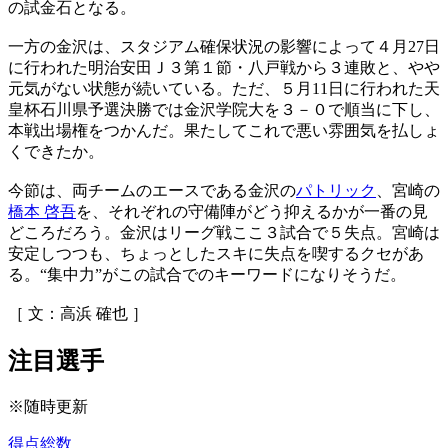
の試金石となる。
一方の金沢は、スタジアム確保状況の影響によって４月27日
に行われた明治安田Ｊ３第１節・八戸戦から３連敗と、やや
元気がない状態が続いている。ただ、５月11日に行われた天
皇杯石川県予選決勝では金沢学院大を３－０で順当に下し、
本戦出場権をつかんだ。果たしてこれで悪い雰囲気を払しょ
くできたか。
今節は、両チームのエースである金沢の
パトリック
、宮崎の
橋本 啓吾
を、それぞれの守備陣がどう抑えるかが一番の見
どころだろう。金沢はリーグ戦ここ３試合で５失点。宮崎は
安定しつつも、ちょっとしたスキに失点を喫するクセがあ
る。“集中力”がこの試合でのキーワードになりそうだ。
［ 文：高浜 確也 ］
注目選手
※随時更新
得点総数