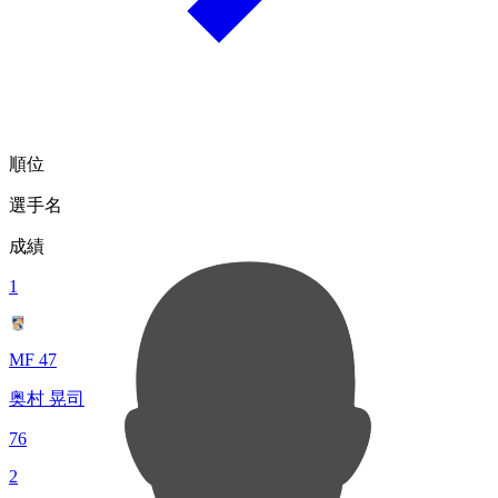
順位
選手名
成績
1
MF 47
奥村 晃司
76
2