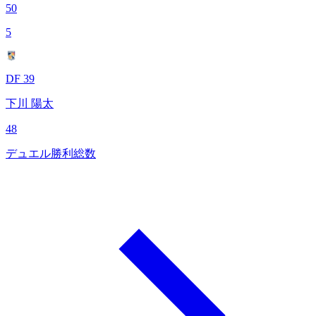
50
5
DF 39
下川 陽太
48
デュエル勝利総数