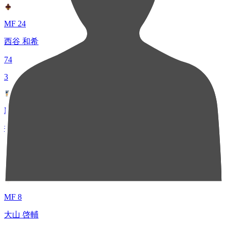
MF 24
西谷 和希
74
3
MF 10
井上 怜
54
4
MF 8
大山 啓輔