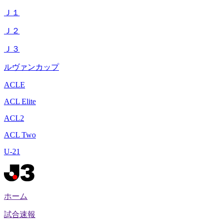
Ｊ１
Ｊ２
Ｊ３
ルヴァンカップ
ACLE
ACL Elite
ACL2
ACL Two
U-21
ホーム
試合速報