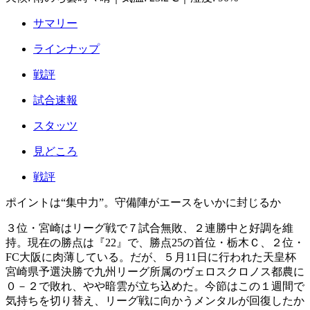
サマリー
ラインナップ
戦評
試合速報
スタッツ
見どころ
戦評
ポイントは“集中力”。守備陣がエースをいかに封じるか
３位・宮崎はリーグ戦で７試合無敗、２連勝中と好調を維
持。現在の勝点は『22』で、勝点25の首位・栃木Ｃ、２位・
FC大阪に肉薄している。だが、５月11日に行われた天皇杯
宮崎県予選決勝で九州リーグ所属のヴェロスクロノス都農に
０－２で敗れ、やや暗雲が立ち込めた。今節はこの１週間で
気持ちを切り替え、リーグ戦に向かうメンタルが回復したか