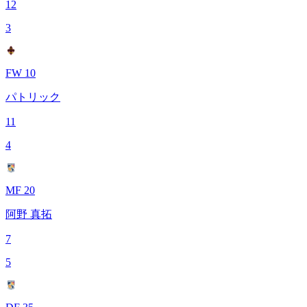
12
3
FW 10
パトリック
11
4
MF 20
阿野 真拓
7
5