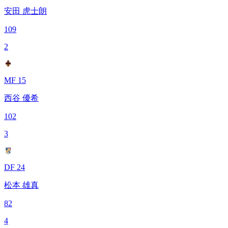
安田 虎士朗
109
2
MF 15
西谷 優希
102
3
DF 24
松本 雄真
82
4