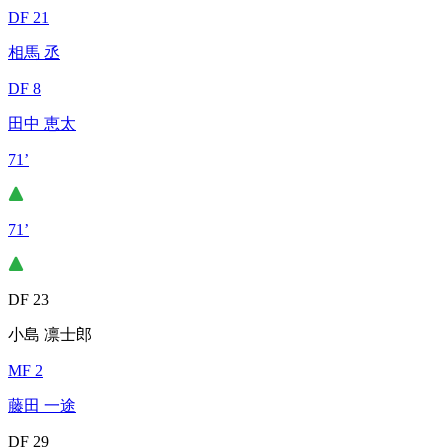
DF 21
相馬 丞
DF 8
田中 恵太
71’
71’
DF 23
小島 凛士郎
MF 2
藤田 一途
DF 29