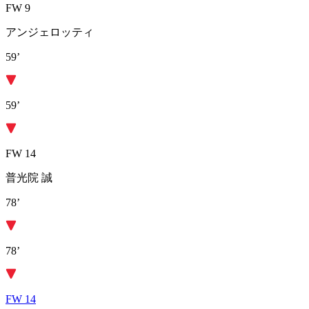
FW 9
アンジェロッティ
59’
59’
FW 14
普光院 誠
78’
78’
FW 14