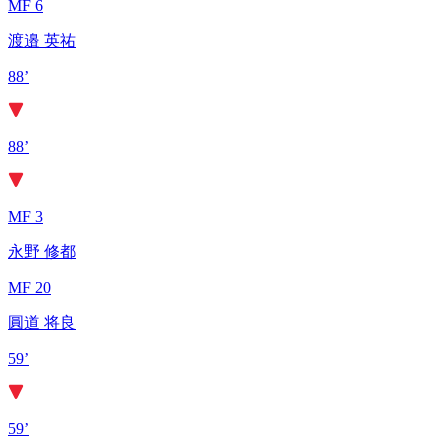
MF 6
渡邉 英祐
88’
88’
MF 3
永野 修都
MF 20
圓道 将良
59’
59’