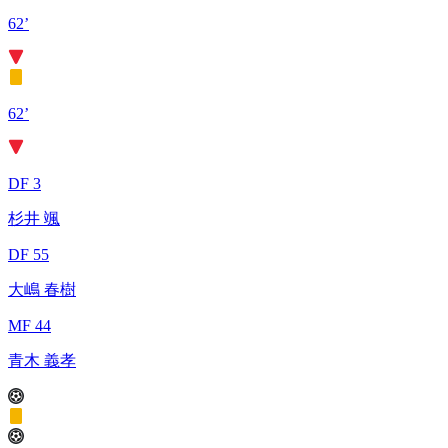
62’
62’
DF 3
杉井 颯
DF 55
大嶋 春樹
MF 44
青木 義孝