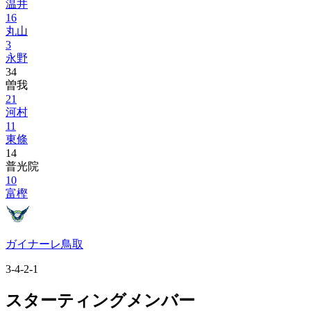
温井
16
丸山
3
永野
34
曽我
21
河村
11
東條
14
普光院
10
富樫
ガイナーレ鳥取
3-4-2-1
スターティングメンバー