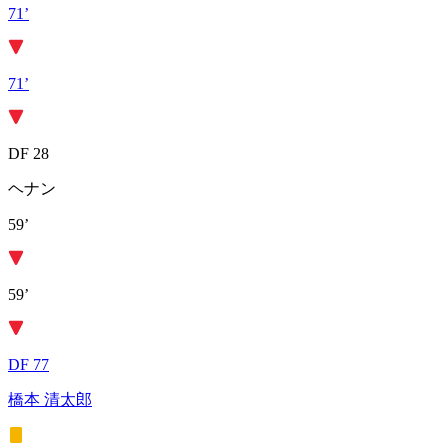
71’
71’
DF 28
ヘナン
59’
59’
DF 77
橋本 清太郎