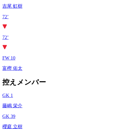
吉尾 虹樹
72’
72’
FW 10
富樫 佑太
控えメンバー
GK 1
藤嶋 栄介
GK 39
櫻庭 立樹