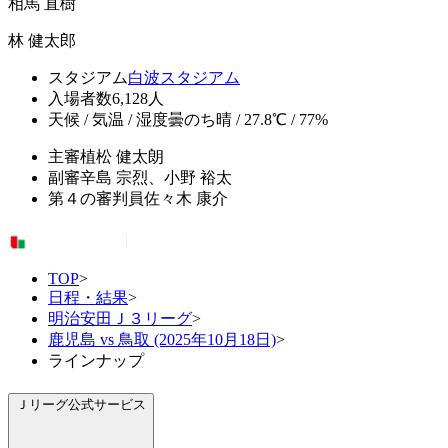
相馬 直樹
林 健太郎
スタジアム
白波スタジアム
入場者数
6,128人
天候 / 気温 / 湿度
曇のち晴 / 27.8℃ / 77%
主審
植松 健太朗
副審
辛島 宗烈、小野 裕太
第４の審判員
佐々木 康介
TOP
>
日程・結果
>
明治安田Ｊ３リーグ
>
鹿児島 vs 鳥取 (2025年10月18日)
>
ラインナップ
Ｊリーグ公式サービス