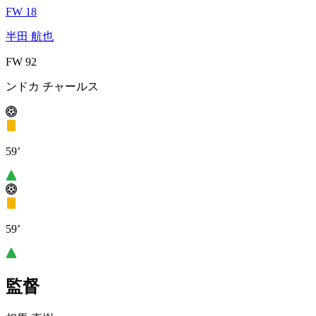
FW 18
半田 航也
FW 92
ンドカ チャールス
59’
59’
監督