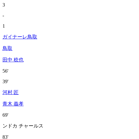
3
-
1
ガイナーレ鳥取
鳥取
田中 稔也
56'
39'
河村 匠
青木 義孝
69'
ンドカ チャールス
83'