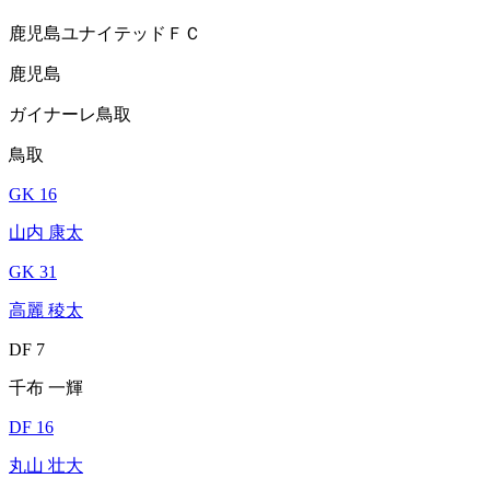
鹿児島ユナイテッドＦＣ
鹿児島
ガイナーレ鳥取
鳥取
GK 16
山内 康太
GK 31
高麗 稜太
DF 7
千布 一輝
DF 16
丸山 壮大