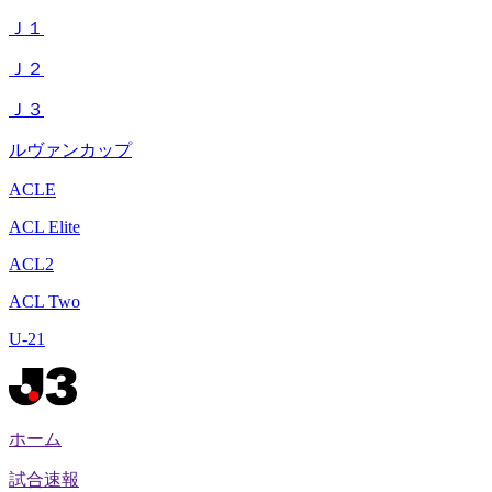
Ｊ１
Ｊ２
Ｊ３
ルヴァンカップ
ACLE
ACL Elite
ACL2
ACL Two
U-21
ホーム
試合速報