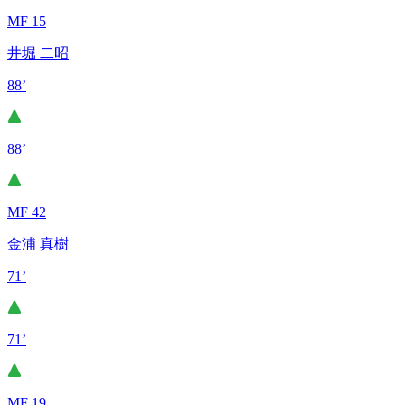
MF 15
井堀 二昭
88’
88’
MF 42
金浦 真樹
71’
71’
MF 19