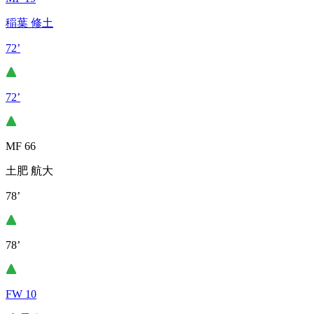
稲葉 修土
72’
72’
MF 66
土肥 航大
78’
78’
FW 10