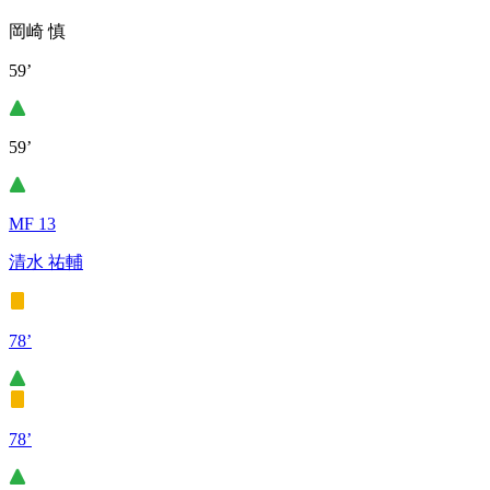
岡崎 慎
59’
59’
MF 13
清水 祐輔
78’
78’