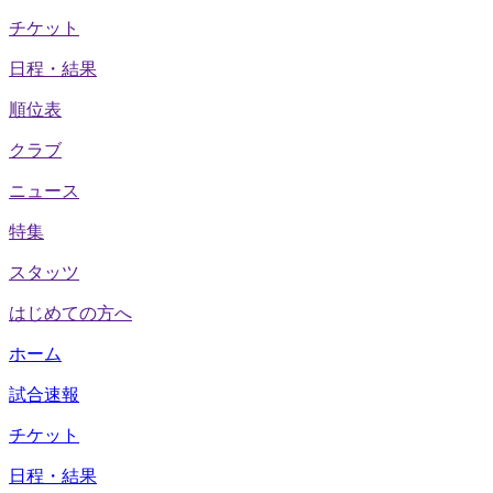
チケット
日程・結果
順位表
クラブ
ニュース
特集
スタッツ
はじめての方へ
ホーム
試合速報
チケット
日程・結果