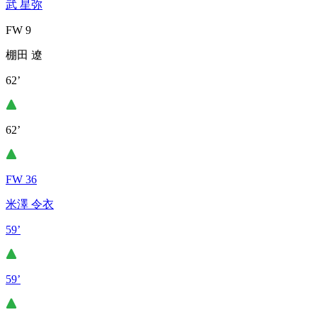
武 星弥
FW 9
棚田 遼
62’
62’
FW 36
米澤 令衣
59’
59’