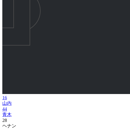
16
山内
44
青木
28
ヘナン