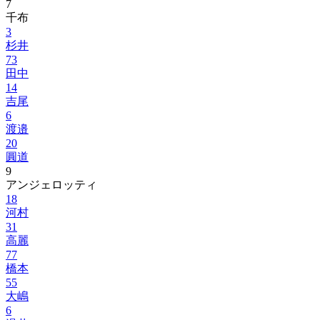
7
千布
3
杉井
73
田中
14
吉尾
6
渡邉
20
圓道
9
アンジェロッティ
18
河村
31
高麗
77
橋本
55
大嶋
6