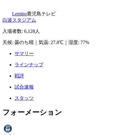
Lemino
鹿児島テレビ
白波スタジアム
入場者数
:
6,128人
天候
:
曇のち晴
｜
気温
:
27.8℃
｜
湿度
:
77%
サマリー
ラインナップ
戦評
試合速報
スタッツ
フォーメーション