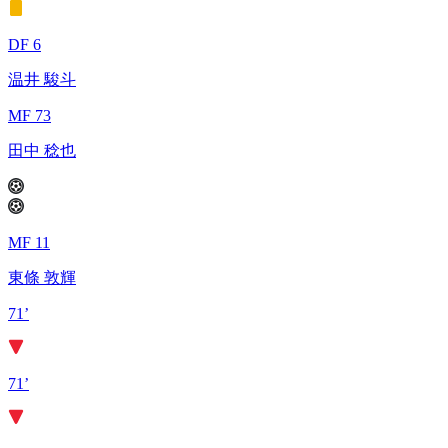
DF 6
温井 駿斗
MF 73
田中 稔也
MF 11
東條 敦輝
71’
71’