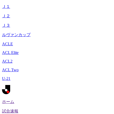
Ｊ１
Ｊ２
Ｊ３
ルヴァンカップ
ACLE
ACL Elite
ACL2
ACL Two
U-21
ホーム
試合速報