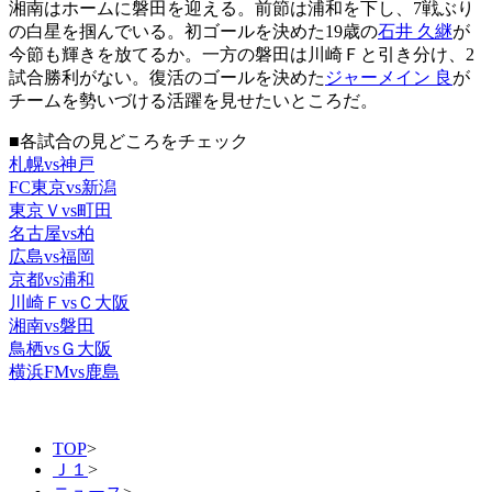
湘南はホームに磐田を迎える。前節は浦和を下し、7戦ぶり
の白星を掴んでいる。初ゴールを決めた19歳の
石井 久継
が
今節も輝きを放てるか。一方の磐田は川崎Ｆと引き分け、2
試合勝利がない。復活のゴールを決めた
ジャーメイン 良
が
チームを勢いづける活躍を見せたいところだ。
■各試合の見どころをチェック
札幌vs神戸
FC東京vs新潟
東京Ｖvs町田
名古屋vs柏
広島vs福岡
京都vs浦和
川崎ＦvsＣ大阪
湘南vs磐田
鳥栖vsＧ大阪
横浜FMvs鹿島
TOP
>
Ｊ１
>