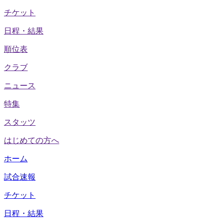
チケット
日程・結果
順位表
クラブ
ニュース
特集
スタッツ
はじめての方へ
ホーム
試合速報
チケット
日程・結果