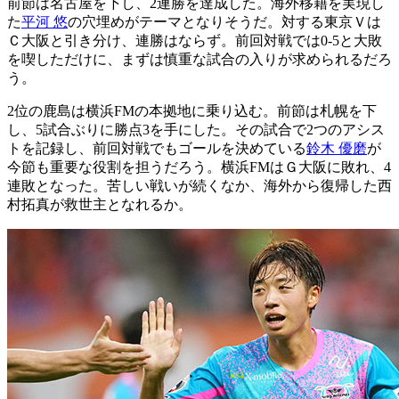
前節は名古屋を下し、2連勝を達成した。海外移籍を実現し
た
平河 悠
の穴埋めがテーマとなりそうだ。対する東京Ｖは
Ｃ大阪と引き分け、連勝はならず。前回対戦では0-5と大敗
を喫しただけに、まずは慎重な試合の入りが求められるだろ
う。
2位の鹿島は横浜FMの本拠地に乗り込む。前節は札幌を下
し、5試合ぶりに勝点3を手にした。その試合で2つのアシス
トを記録し、前回対戦でもゴールを決めている
鈴木 優磨
が
今節も重要な役割を担うだろう。横浜FMはＧ大阪に敗れ、4
連敗となった。苦しい戦いが続くなか、海外から復帰した西
村拓真が救世主となれるか。