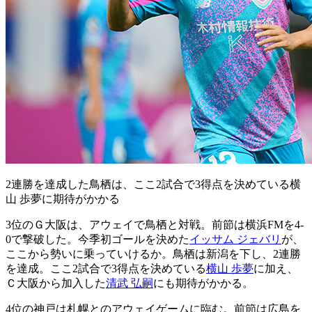
2連勝を達成した鳥栖は、ここ2試合で3得点を決めている横
山 歩夢に期待がかかる
3位のＧ大阪は、アウェイで鳥栖と対戦。前節は横浜FMを4-
0で撃破した。今季初ゴールを決めた
イッサム ジェバリ
が、
ここから勢いに乗っていけるか。鳥栖は新潟を下し、2連勝
を達成。ここ2試合で3得点を決めている
横山 歩夢
に加え、
Ｃ大阪から加入した
清武 弘嗣
にも期待がかかる。
4位の神戸は札幌とのアウェイゲームに臨む。前節は広島を