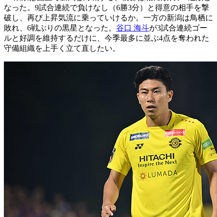
なった。9試合連続で負けなし（6勝3分）と得意の相手を撃
破し、再び上昇気流に乗っていけるか。一方の新潟は鳥栖に
敗れ、6戦ぶりの黒星となった。
谷口 海斗
が3試合連続ゴー
ルと好調を維持するだけに、今季最多に並ぶ4点を奪われた
守備組織を上手く立て直したい。