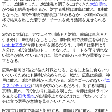
下し、2連勝とした。2戦連発と調子を上げてきた
大迫 勇也
が今節も結果を残せるか。対する札幌は鹿島に敗れ、8連敗
となった。5試合連続で無得点に終わるなか、水曜日の天皇
杯で結果を出した若手が、チームを救う活躍を見せられる
か。
5位のＣ大阪は、アウェイで川崎Ｆと対戦。前節は東京Ｖと
引き分け、8戦負けなしとした。前回対戦で決勝点を挙げた
レオ セアラ
が今節もカギを握るだろう。川崎Ｆは磐田と引
き分け、4試合連続のドローとなった。リードを守り切れな
い試合が続いているだけに、試合の終わらせ方が重要なテー
マとなる。
広島vs福岡は7位と6位の対戦となる。ともに上位に食らいつ
いていくためにも勝利が求められる一戦だ。広島は前節、神
戸に敗れ、3試合勝利から遠ざかる。5試合ゴールのない
ピエ
ロス ソティリウ
に結果が求められるだろう。対する福岡は
京都に敗れ、7試合ぶりに黒星を喫した。今節は最終ライン
を支える
田代 雅也
が出場停止となるだけに、代わってピッ
チに立つ選手が意地を見せたいところだ。
FC東京は国立で新潟と対戦する。前節は柏に敗れ、2連敗と