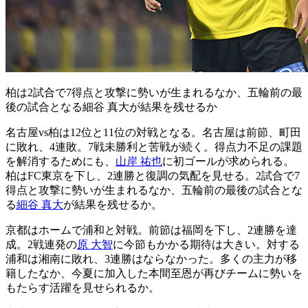
柏は2試合で7得点と攻撃に勢いが生まれるなか、五輪前の最
後の試合となる細谷 真大が結果を残せるか
名古屋vs柏は12位と11位の対戦となる。名古屋は前節、町田
に敗れ、4連敗。7戦未勝利と苦戦が続く。得点力不足の課題
を解消するためにも、
山岸 祐也
に初ゴールが求められる。
柏はFC東京を下し、2連勝と復調の気配を見せる。2試合で7
得点と攻撃に勢いが生まれるなか、五輪前の最後の試合とな
る
細谷 真大
が結果を残せるか。
京都はホームで浦和と対戦。前節は福岡を下し、2連勝を達
成。2戦連発の
原 大智
に今節もかかる期待は大きい。対する
浦和は湘南に敗れ、3連勝はならなかった。多くの主力が移
籍したなか、今夏に加入した本間至恩が再びチームに勢いを
もたらす活躍を見せられるか。