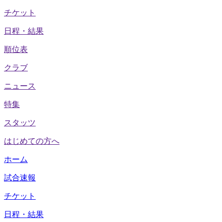
チケット
日程・結果
順位表
クラブ
ニュース
特集
スタッツ
はじめての方へ
ホーム
試合速報
チケット
日程・結果