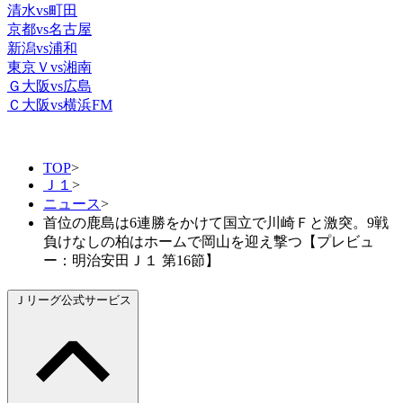
清水vs町田
京都vs名古屋
新潟vs浦和
東京Ｖvs湘南
Ｇ大阪vs広島
Ｃ大阪vs横浜FM
TOP
>
Ｊ１
>
ニュース
>
首位の鹿島は6連勝をかけて国立で川崎Ｆと激突。9戦
負けなしの柏はホームで岡山を迎え撃つ【プレビュ
ー：明治安田Ｊ１ 第16節】
Ｊリーグ公式サービス