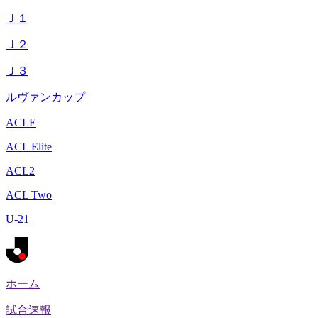
Ｊ１
Ｊ２
Ｊ３
ルヴァンカップ
ACLE
ACL Elite
ACL2
ACL Two
U-21
ホーム
試合速報