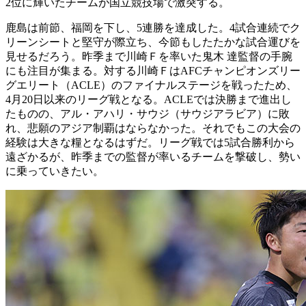
2位に輝いたチームが国立競技場で激突する。
鹿島は前節、福岡を下し、5連勝を達成した。4試合連続でク
リーンシートと堅守が際立ち、今節もしたたかな試合運びを
見せるだろう。昨季まで川崎Ｆを率いた鬼木 達監督の手腕
にも注目が集まる。対する川崎ＦはAFCチャンピオンズリー
グエリート（ACLE）のファイナルステージを戦ったため、
4月20日以来のリーグ戦となる。ACLEでは決勝まで進出し
たものの、アル・アハリ・サウジ（サウジアラビア）に敗
れ、悲願のアジア制覇はならなかった。それでもこの大会の
経験は大きな糧となるはずだ。リーグ戦では5試合勝利から
遠ざかるが、昨季までの監督が率いるチームを撃破し、勢い
に乗っていきたい。