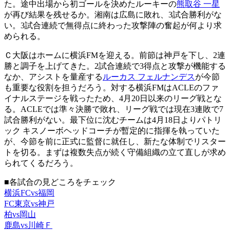
た。途中出場から初ゴールを決めたルーキーの
熊取谷 一星
が再び結果を残せるか。湘南は広島に敗れ、3試合勝利がな
い。3試合連続で無得点に終わった攻撃陣の奮起が何より求
められる。
Ｃ大阪はホームに横浜FMを迎える。前節は神戸を下し、2連
勝と調子を上げてきた。2試合連続で3得点と攻撃が機能する
なか、アシストを量産する
ルーカス フェルナンデス
が今節
も重要な役割を担うだろう。対する横浜FMはACLEのファ
イナルステージを戦ったため、4月20日以来のリーグ戦とな
る。ACLEでは準々決勝で敗れ、リーグ戦では現在3連敗で7
試合勝利がない。最下位に沈むチームは4月18日よりパトリ
ック キスノーボヘッドコーチが暫定的に指揮を執っていた
が、今節を前に正式に監督に就任し、新たな体制でリスター
トを切る。まずは複数失点が続く守備組織の立て直しが求め
られてくるだろう。
■各試合の見どころをチェック
横浜FCvs福岡
FC東京vs神戸
柏vs岡山
鹿島vs川崎Ｆ