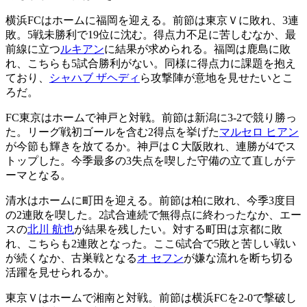
横浜FCはホームに福岡を迎える。前節は東京Ｖに敗れ、3連
敗。5戦未勝利で19位に沈む。得点力不足に苦しむなか、最
前線に立つ
ルキアン
に結果が求められる。福岡は鹿島に敗
れ、こちらも5試合勝利がない。同様に得点力に課題を抱え
ており、
シャハブ ザヘディ
ら攻撃陣が意地を見せたいとこ
ろだ。
FC東京はホームで神戸と対戦。前節は新潟に3-2で競り勝っ
た。リーグ戦初ゴールを含む2得点を挙げた
マルセロ ヒアン
が今節も輝きを放てるか。神戸はＣ大阪敗れ、連勝が4でス
トップした。今季最多の3失点を喫した守備の立て直しがテ
ーマとなる。
清水はホームに町田を迎える。前節は柏に敗れ、今季3度目
の2連敗を喫した。2試合連続で無得点に終わったなか、エー
スの
北川 航也
が結果を残したい。対する町田は京都に敗
れ、こちらも2連敗となった。ここ6試合で5敗と苦しい戦い
が続くなか、古巣戦となる
オ セフン
が嫌な流れを断ち切る
活躍を見せられるか。
東京Ｖはホームで湘南と対戦。前節は横浜FCを2-0で撃破し