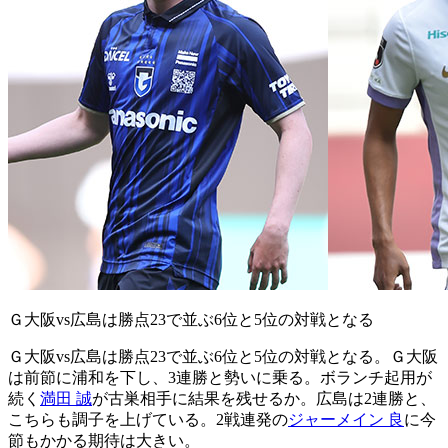
Ｇ大阪vs広島は勝点23で並ぶ6位と5位の対戦となる
Ｇ大阪vs広島は勝点23で並ぶ6位と5位の対戦となる。Ｇ大阪
は前節に浦和を下し、3連勝と勢いに乗る。ボランチ起用が
続く
満田 誠
が古巣相手に結果を残せるか。広島は2連勝と、
こちらも調子を上げている。2戦連発の
ジャーメイン 良
に今
節もかかる期待は大きい。