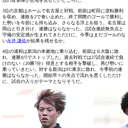
点の攻撃陣が意地を見せたいところだ。
3位の京都はホームで名古屋と対戦。前節は町田に逆転勝利
を収め、連敗を2で食い止めた。終了間際のゴールで勝利し
た勢いを今節にも持ち込み、さらなる浮上を狙う。名古屋は
岡山と引き分け、連勝はならなかった。2試合連続無失点と
守備の安定感が生まれてきただけに、今季はまだゴールのな
い
永井 謙佑
が結果を残せるか。
4位の浦和は新潟の本拠地に乗り込む。前節はＧ大阪に敗
れ、連勝が5でストップした。過去対戦では27試合連続で負
けのない（20勝7分）得意とする相手を撃破し、再び勢いに
乗っていきたい。対する新潟はFC東京に敗れ、今季初の連
勝はならなかった。開始早々の失点で流れを悪くしただけ
に、試合の入りがテーマとなりそうだ。