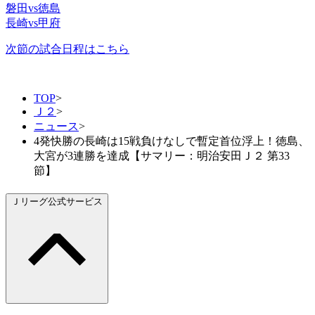
磐田vs徳島
長崎vs甲府
次節の試合日程はこちら
TOP
>
Ｊ２
>
ニュース
>
4発快勝の長崎は15戦負けなしで暫定首位浮上！徳島、
大宮が3連勝を達成【サマリー：明治安田Ｊ２ 第33
節】
Ｊリーグ公式サービス