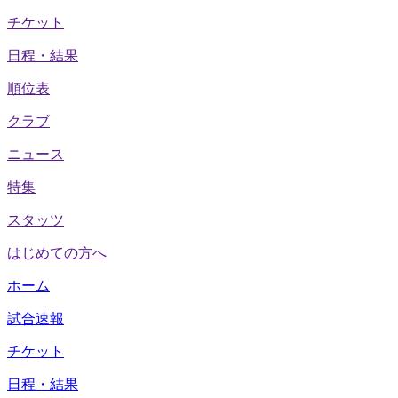
チケット
日程・結果
順位表
クラブ
ニュース
特集
スタッツ
はじめての方へ
ホーム
試合速報
チケット
日程・結果