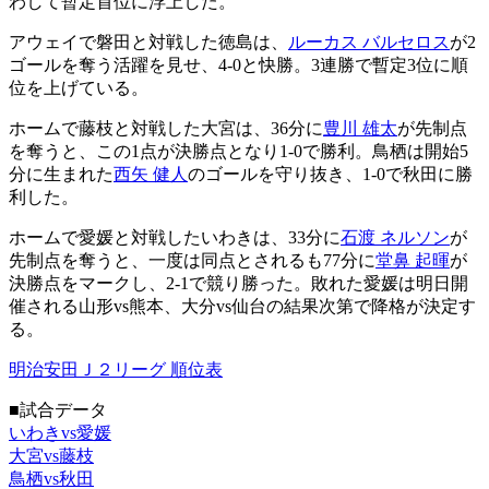
わして暫定首位に浮上した。
アウェイで磐田と対戦した徳島は、
ルーカス バルセロス
が2
ゴールを奪う活躍を見せ、4-0と快勝。3連勝で暫定3位に順
位を上げている。
ホームで藤枝と対戦した大宮は、36分に
豊川 雄太
が先制点
を奪うと、この1点が決勝点となり1-0で勝利。鳥栖は開始5
分に生まれた
西矢 健人
のゴールを守り抜き、1-0で秋田に勝
利した。
ホームで愛媛と対戦したいわきは、33分に
石渡 ネルソン
が
先制点を奪うと、一度は同点とされるも77分に
堂鼻 起暉
が
決勝点をマークし、2-1で競り勝った。敗れた愛媛は明日開
催される山形vs熊本、大分vs仙台の結果次第で降格が決定す
る。
明治安田Ｊ２リーグ 順位表
■試合データ
いわきvs愛媛
大宮vs藤枝
鳥栖vs秋田