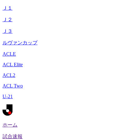
Ｊ１
Ｊ２
Ｊ３
ルヴァンカップ
ACLE
ACL Elite
ACL2
ACL Two
U-21
ホーム
試合速報