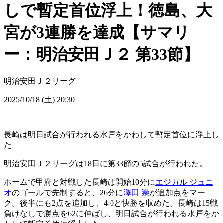
しで暫定首位浮上！徳島、大
宮が3連勝を達成【サマリ
ー：明治安田Ｊ２ 第33節】
明治安田Ｊ２リーグ
2025/10/18 (土) 20:30
長崎は明日試合が行われる水戸をかわして暫定首位に浮上し
た
明治安田Ｊ２リーグは18日に第33節の5試合が行われた。
ホームで甲府と対戦した長崎は開始10分に
エジガル ジュニ
オ
のゴールで先制すると、26分に
澤田 崇
が追加点をマー
ク。後半にも2点を追加し、4-0と快勝を収めた。長崎は15戦
負けなしで勝点を62に伸ばし、明日試合が行われる水戸をか