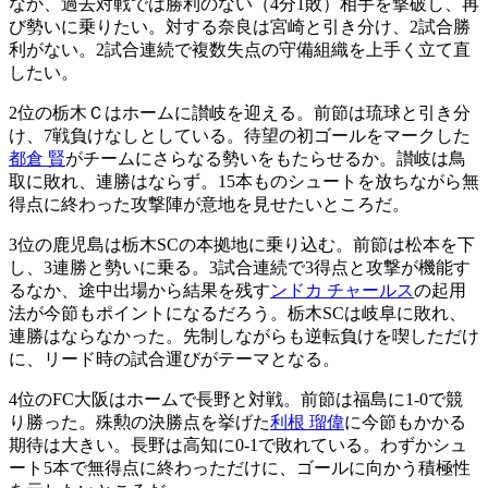
なか、過去対戦では勝利のない（4分1敗）相手を撃破し、再
び勢いに乗りたい。対する奈良は宮崎と引き分け、2試合勝
利がない。2試合連続で複数失点の守備組織を上手く立て直
したい。
2位の栃木Ｃはホームに讃岐を迎える。前節は琉球と引き分
け、7戦負けなしとしている。待望の初ゴールをマークした
都倉 賢
がチームにさらなる勢いをもたらせるか。讃岐は鳥
取に敗れ、連勝はならず。15本ものシュートを放ちながら無
得点に終わった攻撃陣が意地を見せたいところだ。
3位の鹿児島は栃木SCの本拠地に乗り込む。前節は松本を下
し、3連勝と勢いに乗る。3試合連続で3得点と攻撃が機能す
るなか、途中出場から結果を残す
ンドカ チャールス
の起用
法が今節もポイントになるだろう。栃木SCは岐阜に敗れ、
連勝はならなかった。先制しながらも逆転負けを喫しただけ
に、リード時の試合運びがテーマとなる。
4位のFC大阪はホームで長野と対戦。前節は福島に1-0で競
り勝った。殊勲の決勝点を挙げた
利根 瑠偉
に今節もかかる
期待は大きい。長野は高知に0-1で敗れている。わずかシュ
ート5本で無得点に終わっただけに、ゴールに向かう積極性