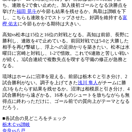
ち、連敗を2で食い止めた。加入後初ゴールとなる決勝点を
挙げた
福田 晃斗
が今節も結果を残せるか。鳥取は讃岐を下
し、こちらも連敗を2でストップさせた。好調を維持する
富
樫 佑太
に今節もかかる期待は大きい。
高知vs松本は15位と16位の対戦となる。高知は前節、長野に
勝利し、連敗を4で止めている。前回対戦では5-0と大勝した
相手を再び撃破し、浮上への足掛かりを築きたい。松本は水
曜日に宮崎と対戦し、1-2で惜敗。これで6連敗と苦しい戦い
が続く。3試合連続で複数失点を喫する守備の修正が急務と
なる。
琉球はホームに沼津を迎える。前節は栃木Ｃと引き分け、2
試合勝利がない。調子を上げてきた
浅川 隼人
がチームに勝
点3をもたらす結果を残せるか。沼津は相模原と引き分け、4
試合勝利から遠ざかる。16本ものシュートを放ちながらも無
得点に終わっただけに、ゴール前での質向上がテーマとなる
だろう。
■各試合の見どころをチェック
栃木Ｃvs讃岐
奈良vs八戸