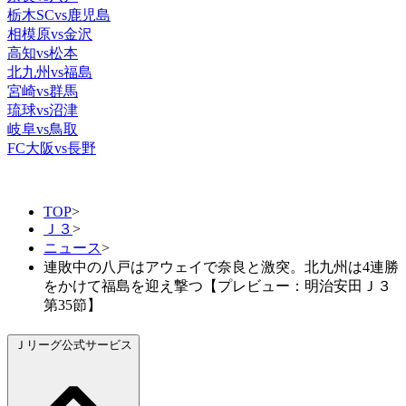
栃木SCvs鹿児島
相模原vs金沢
高知vs松本
北九州vs福島
宮崎vs群馬
琉球vs沼津
岐阜vs鳥取
FC大阪vs長野
TOP
>
Ｊ３
>
ニュース
>
連敗中の八戸はアウェイで奈良と激突。北九州は4連勝
をかけて福島を迎え撃つ【プレビュー：明治安田Ｊ３
第35節】
Ｊリーグ公式サービス