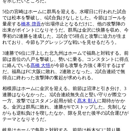
を示したいところだ。
5位の宮崎はホームに群馬を迎える。水曜日に行われた試合
では松本を撃破し、6試合負けなしとした。今節はゴールを
量産する
橋本 啓吾
が出場停止となるだけに、他の攻撃陣の
出来がポイントになりそうだ。群馬は金沢に快勝を収め、今
季初の2連勝を達成した。2試合で5得点と攻撃に迫力が生ま
れており、今節もアグレッシブな戦いを見せるだろう。
3連勝で6位に浮上した北九州はホームで福島と対戦する。前
節は首位の八戸を撃破し、勢いに乗る。コンスタントに得点
に絡んでいる
髙橋 大悟
が今節も攻撃を力強く牽引するはず
だ。福島はFC大阪に敗れ、2連敗となった。2試合連続で無
得点に終わった攻撃陣の奮起が求められる。
相模原はホームに金沢を迎える。前節は沼津と引き分け、3
連勝はならなかった。3試合連続無失点と堅い守りが際立つ
一方、攻撃ではスタメン起用が続く
髙木 彰人
に期待がかか
る。金沢は群馬に敗れ、連勝が6でストップした。先制しな
がらも逆転負けを喫したなか、隙を見せた後半の試合運びが
テーマとなりそうだ。
岐阜はホームで鳥取と対戦する。前節は栃木SCに競り勝