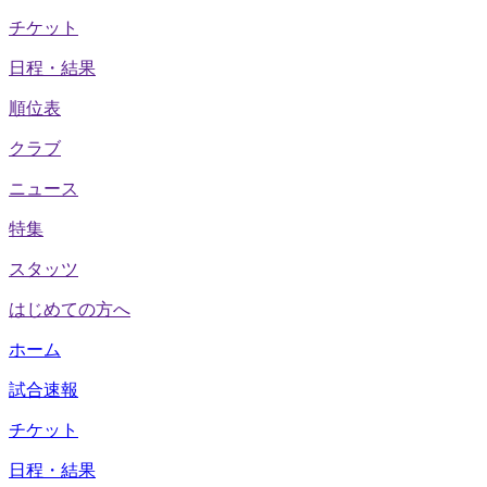
チケット
日程・結果
順位表
クラブ
ニュース
特集
スタッツ
はじめての方へ
ホーム
試合速報
チケット
日程・結果