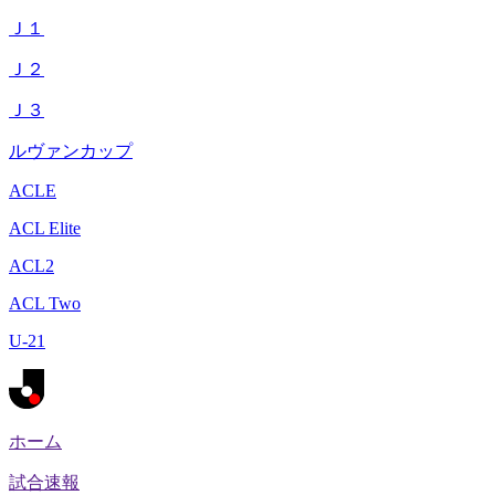
Ｊ１
Ｊ２
Ｊ３
ルヴァンカップ
ACLE
ACL Elite
ACL2
ACL Two
U-21
ホーム
試合速報