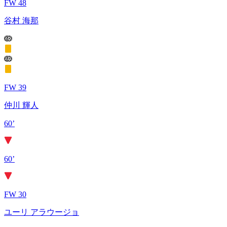
FW 48
谷村 海那
FW 39
仲川 輝人
60’
60’
FW 30
ユーリ アラウージョ