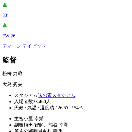
83’
FW 26
ディーン デイビッド
監督
松橋 力蔵
大島 秀夫
スタジアム
味の素スタジアム
入場者数
33,460人
天候 / 気温 / 湿度
晴 / 26.5℃ / 54%
主審
小屋 幸栄
副審
梅田 智起、熊谷 幸剛
第４の審判員
今村 義朗