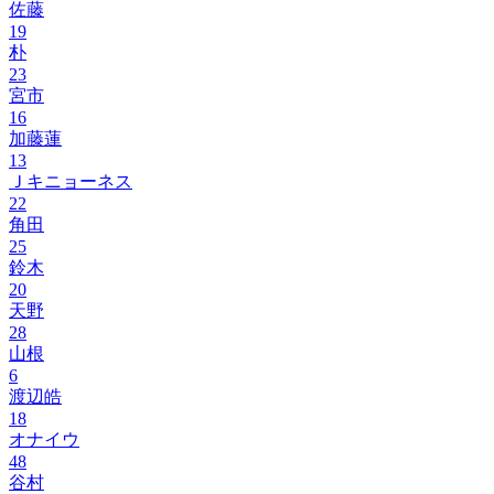
佐藤
19
朴
23
宮市
16
加藤蓮
13
Ｊキニョーネス
22
角田
25
鈴木
20
天野
28
山根
6
渡辺皓
18
オナイウ
48
谷村