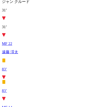
ジャン クルード
31’
31’
MF 22
遠藤 渓太
83’
83’