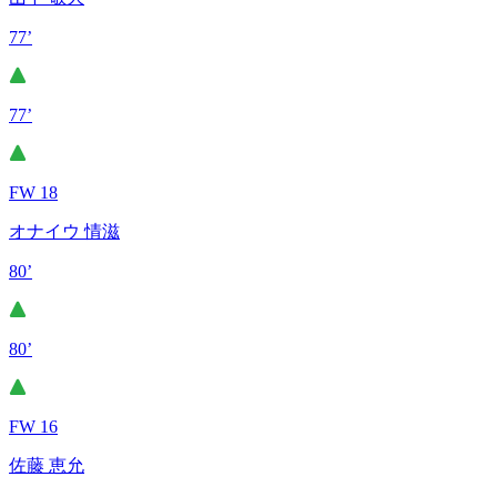
77’
77’
FW 18
オナイウ 情滋
80’
80’
FW 16
佐藤 恵允