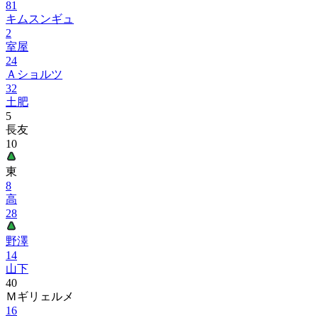
81
キムスンギュ
2
室屋
24
Ａショルツ
32
土肥
5
長友
10
東
8
高
28
野澤
14
山下
40
Ｍギリェルメ
16