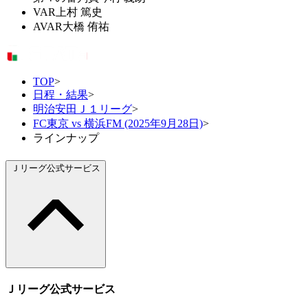
VAR
上村 篤史
AVAR
大橋 侑祐
TOP
>
日程・結果
>
明治安田Ｊ１リーグ
>
FC東京 vs 横浜FM (2025年9月28日)
>
ラインナップ
Ｊリーグ公式サービス
Ｊリーグ公式サービス