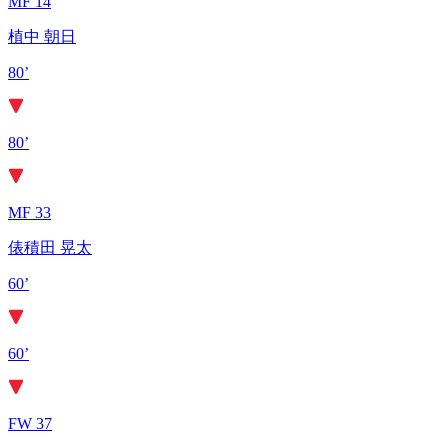
MF 14
植中 朝日
80’
80’
MF 33
俵積田 晃太
60’
60’
FW 37