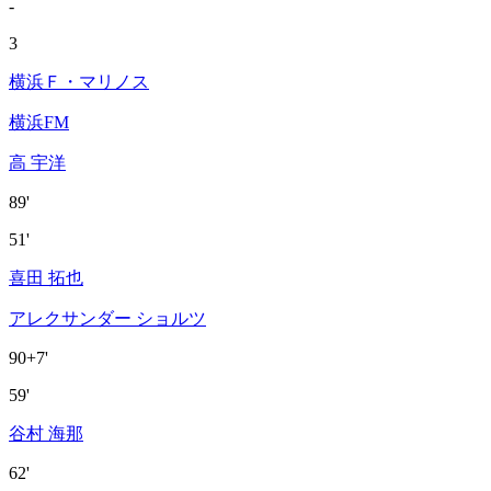
-
3
横浜Ｆ・マリノス
横浜FM
高 宇洋
89'
51'
喜田 拓也
アレクサンダー ショルツ
90+7'
59'
谷村 海那
62'