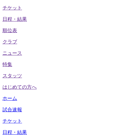
チケット
日程・結果
順位表
クラブ
ニュース
特集
スタッツ
はじめての方へ
ホーム
試合速報
チケット
日程・結果