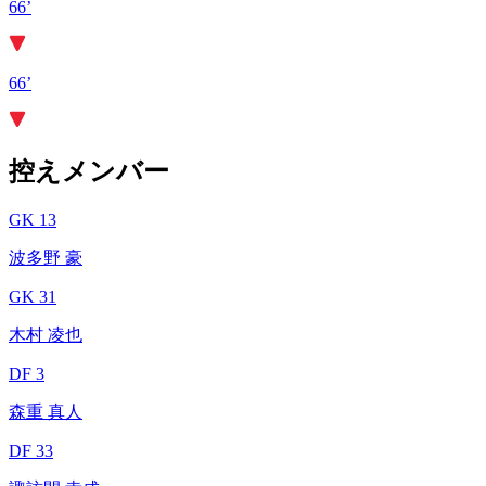
66’
66’
控えメンバー
GK 13
波多野 豪
GK 31
木村 凌也
DF 3
森重 真人
DF 33