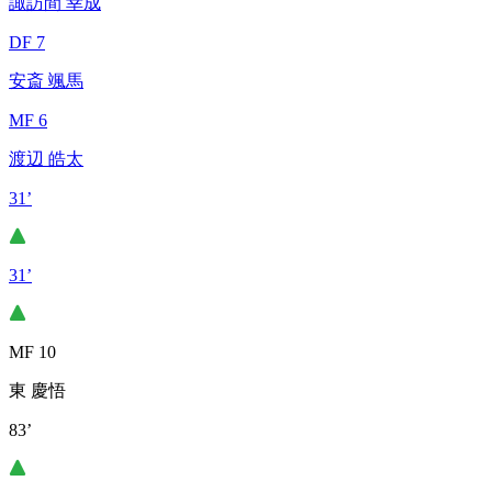
諏訪間 幸成
DF 7
安斎 颯馬
MF 6
渡辺 皓太
31’
31’
MF 10
東 慶悟
83’