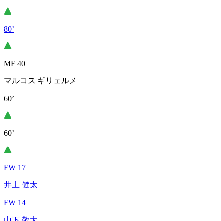
80’
MF 40
マルコス ギリェルメ
60’
60’
FW 17
井上 健太
FW 14
山下 敬大