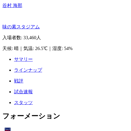
谷村 海那
味の素スタジアム
入場者数
:
33,460人
天候
:
晴
｜
気温
:
26.5℃
｜
湿度
:
54%
サマリー
ラインナップ
戦評
試合速報
スタッツ
フォーメーション