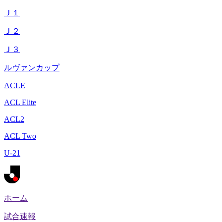
Ｊ１
Ｊ２
Ｊ３
ルヴァンカップ
ACLE
ACL Elite
ACL2
ACL Two
U-21
ホーム
試合速報