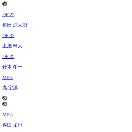
DF 22
角田 涼太朗
DF 32
土肥 幹太
DF 25
鈴木 冬一
MF 8
高 宇洋
MF 8
喜田 拓也