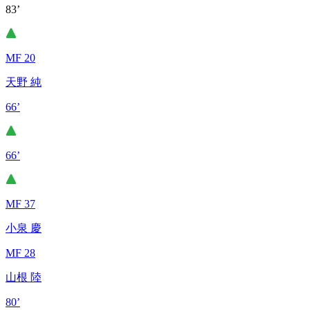
83’
MF 20
天野 純
66’
66’
MF 37
小泉 慶
MF 28
山根 陸
80’