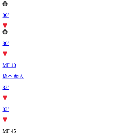
80’
80’
MF 18
橋本 拳人
83’
83’
MF 45