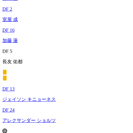
DF 2
室屋 成
DF 16
加藤 蓮
DF 5
長友 佑都
DF 13
ジェイソン キニョーネス
DF 24
アレクサンダー ショルツ