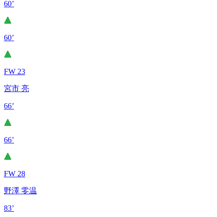
60’
60’
FW 23
宮市 亮
66’
66’
FW 28
野澤 零温
83’