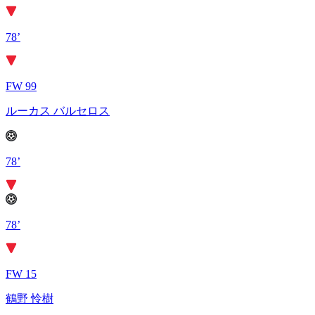
78’
FW 99
ルーカス バルセロス
78’
78’
FW 15
鶴野 怜樹