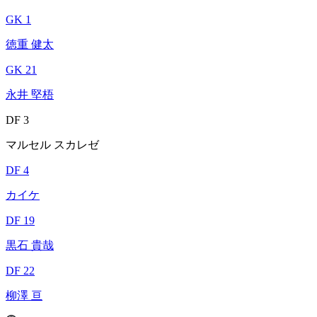
GK 1
徳重 健太
GK 21
永井 堅梧
DF 3
マルセル スカレゼ
DF 4
カイケ
DF 19
黒石 貴哉
DF 22
柳澤 亘