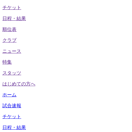
チケット
日程・結果
順位表
クラブ
ニュース
特集
スタッツ
はじめての方へ
ホーム
試合速報
チケット
日程・結果