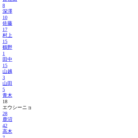
8
深澤
10
佐藤
17
村上
15
鶴野
1
田中
15
山越
3
山田
5
青木
18
エウシーニョ
28
鹿沼
42
高木
7