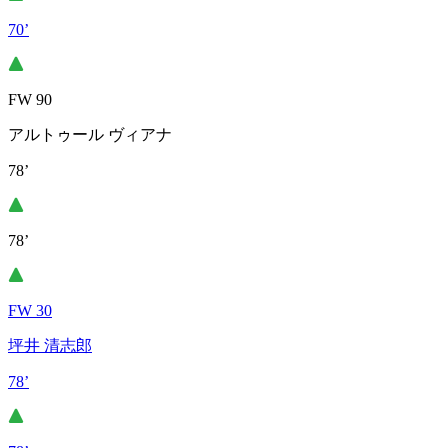
70’
FW 90
アルトゥール ヴィアナ
78’
78’
FW 30
坪井 清志郎
78’