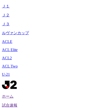
Ｊ１
Ｊ２
Ｊ３
ルヴァンカップ
ACLE
ACL Elite
ACL2
ACL Two
U-21
ホーム
試合速報