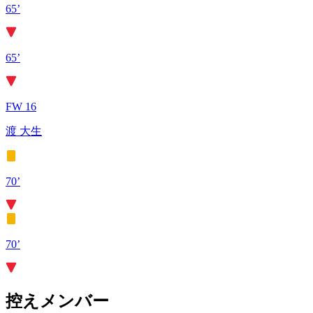
65’
65’
FW 16
渡 大生
70’
70’
控えメンバー