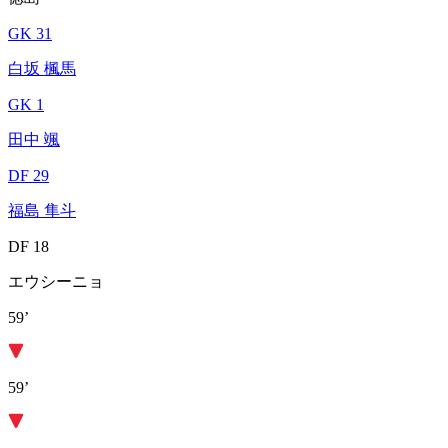
GK 31
白坂 楓馬
GK 1
田中 颯
DF 29
福島 隼斗
DF 18
エウシーニョ
59’
59’