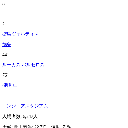
0
-
2
徳島ヴォルティス
徳島
44'
ルーカス バルセロス
76'
柳澤 亘
ニンジニアスタジアム
入場者数
:
6,247人
天候
:
曇
｜
気温
:
22.7℃
｜
湿度
:
71%