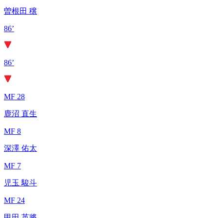
曽根田 穣
86’
86’
MF 28
鹿沼 直生
MF 8
深澤 佑太
MF 7
児玉 駿斗
MF 24
甲田 英將