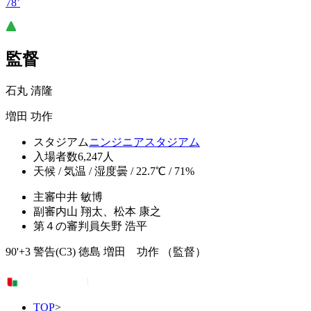
78’
監督
石丸 清隆
増田 功作
スタジアム
ニンジニアスタジアム
入場者数
6,247人
天候 / 気温 / 湿度
曇 / 22.7℃ / 71%
主審
中井 敏博
副審
内山 翔太、松本 康之
第４の審判員
矢野 浩平
90'+3 警告(C3) 徳島 増田 功作 （監督）
TOP
>