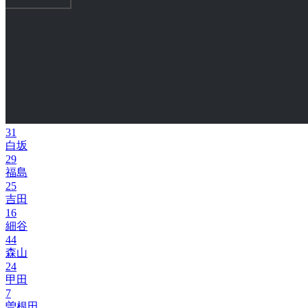
31
白坂
29
福島
25
吉田
16
細谷
44
森山
24
甲田
7
曽根田