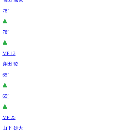
78’
78’
MF 13
窪田 稜
65’
65’
MF 25
山下 雄大