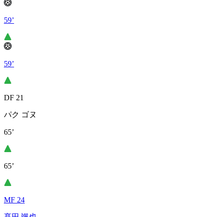
59’
59’
DF 21
パク ゴヌ
65’
65’
MF 24
髙田 颯也