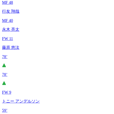
MF 48
行友 翔哉
MF 40
永木 亮太
FW 11
藤原 悠汰
78’
78’
FW 9
トニー アンデルソン
59’