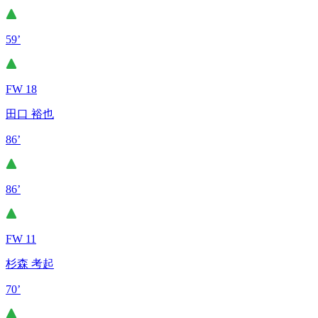
59’
FW 18
田口 裕也
86’
86’
FW 11
杉森 考起
70’