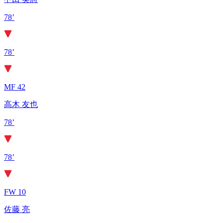
78’
78’
MF 42
高木 友也
78’
78’
FW 10
佐藤 亮