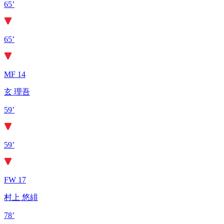
65’
65’
MF 14
玄 理吾
59’
59’
FW 17
村上 悠緋
78’