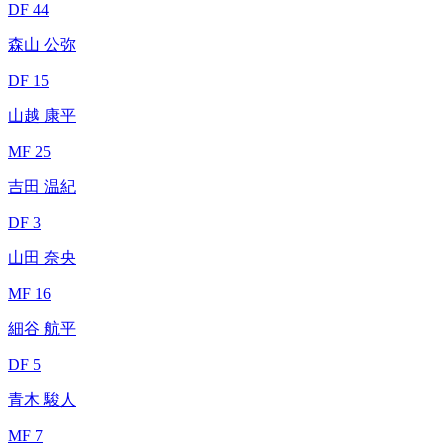
DF 44
森山 公弥
DF 15
山越 康平
MF 25
吉田 温紀
DF 3
山田 奈央
MF 16
細谷 航平
DF 5
青木 駿人
MF 7