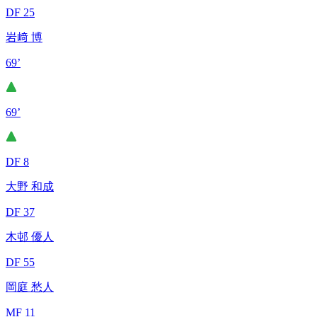
DF 25
岩﨑 博
69’
69’
DF 8
大野 和成
DF 37
木邨 優人
DF 55
岡庭 愁人
MF 11