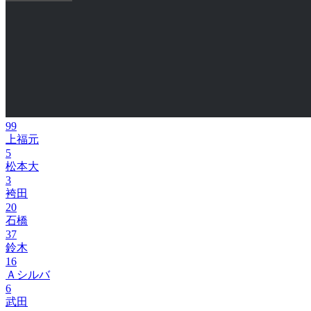
99
上福元
5
松本大
3
袴田
20
石橋
37
鈴木
16
Ａシルバ
6
武田