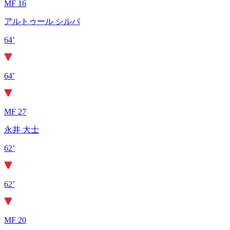
MF 16
アルトゥール シルバ
64’
64’
MF 27
永井 大士
62’
62’
MF 20