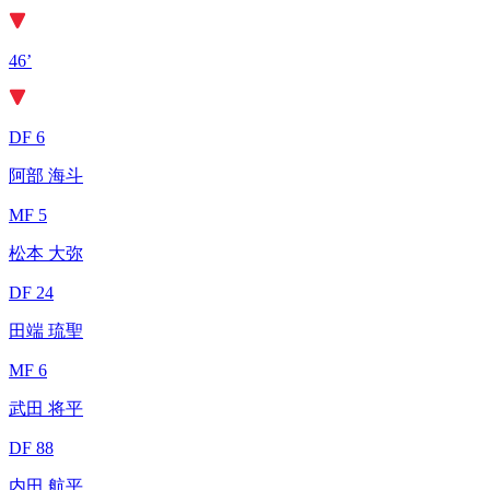
46’
DF 6
阿部 海斗
MF 5
松本 大弥
DF 24
田端 琉聖
MF 6
武田 将平
DF 88
内田 航平