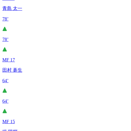
青島 太一
78’
78’
MF 17
田村 蒼生
64’
64’
MF 15