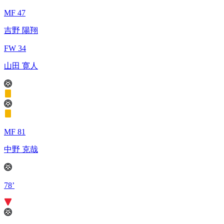
MF 47
吉野 陽翔
FW 34
山田 寛人
MF 81
中野 克哉
78’