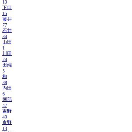
13
下口
15
藤井
77
石井
34
山田
1
川田
24
田端
5
柳
88
内田
6
阿部
47
吉野
40
食野
13