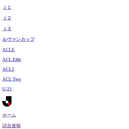
Ｊ１
Ｊ２
Ｊ３
ルヴァンカップ
ACLE
ACL Elite
ACL2
ACL Two
U-21
ホーム
試合速報