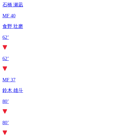
石橋 瀬凪
MF 40
食野 壮磨
62’
62’
MF 37
鈴木 雄斗
80’
80’