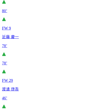
80’
FW 9
近藤 慶一
78’
78’
FW 29
渡邊 啓吾
46’