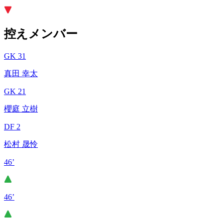
控えメンバー
GK 31
真田 幸太
GK 21
櫻庭 立樹
DF 2
松村 晟怜
46’
46’