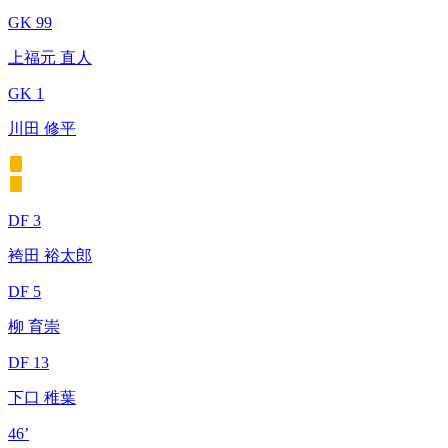
GK 99
上福元 直人
GK 1
川田 修平
DF 3
袴田 裕太郎
DF 5
柳 育崇
DF 13
下口 稚葉
46’