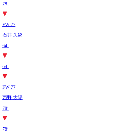
78’
FW 77
石井 久継
64’
64’
FW 77
西野 太陽
78’
78’