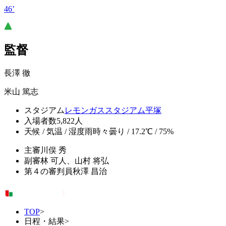
46’
監督
長澤 徹
米山 篤志
スタジアム
レモンガススタジアム平塚
入場者数
5,822人
天候 / 気温 / 湿度
雨時々曇り / 17.2℃ / 75%
主審
川俣 秀
副審
林 可人、山村 将弘
第４の審判員
秋澤 昌治
TOP
>
日程・結果
>