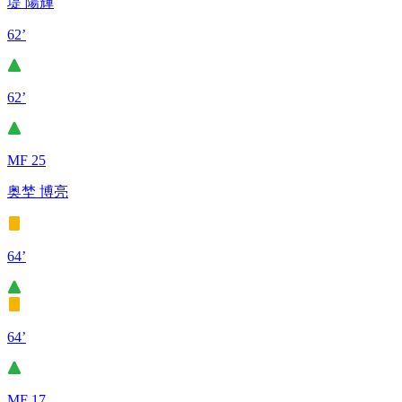
堤 陽輝
62’
62’
MF 25
奥埜 博亮
64’
64’
MF 17