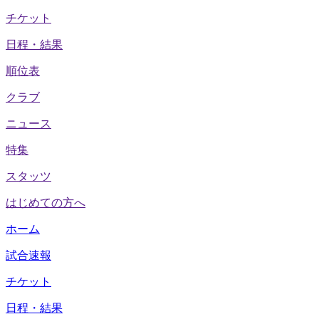
チケット
日程・結果
順位表
クラブ
ニュース
特集
スタッツ
はじめての方へ
ホーム
試合速報
チケット
日程・結果