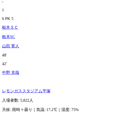
-
1
6 PK 5
栃木ＳＣ
栃木SC
山田 寛人
48'
42'
中野 克哉
レモンガススタジアム平塚
入場者数
:
5,822人
天候
:
雨時々曇り
｜
気温
:
17.2℃
｜
湿度
:
75%