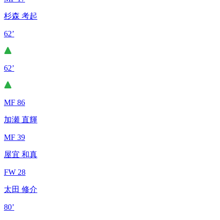
杉森 考起
62’
62’
MF 86
加瀬 直輝
MF 39
屋宜 和真
FW 28
太田 修介
80’