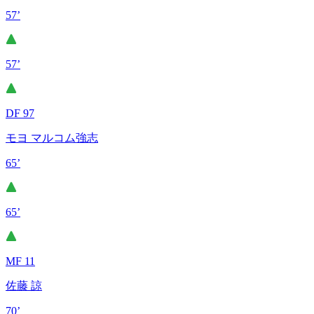
57’
57’
DF 97
モヨ マルコム強志
65’
65’
MF 11
佐藤 諒
70’