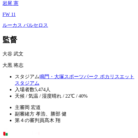
岩尾 憲
FW 11
ルーカス バルセロス
監督
大谷 武文
大黒 将志
スタジアム
鳴門・大塚スポーツパーク ポカリスエット
スタジアム
入場者数
5,474人
天候 / 気温 / 湿度
晴れ / 22℃ / 40%
主審
岡 宏道
副審
緒方 孝浩、勝部 健
第４の審判員
髙木 翔