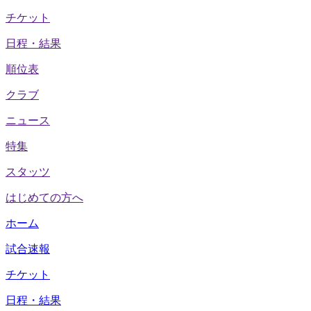
チケット
日程・結果
順位表
クラブ
ニュース
特集
スタッツ
はじめての方へ
ホーム
試合速報
チケット
日程・結果