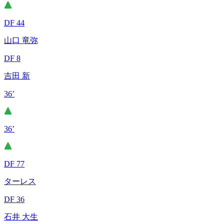
DF 44
山口 竜弥
DF 8
吉田 新
36’
36’
DF 77
ターレス
DF 36
石井 大生