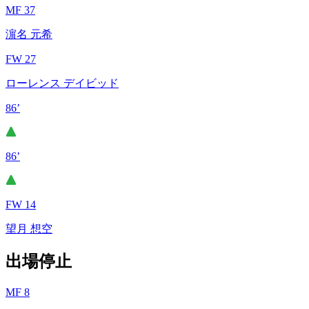
MF 37
濵名 元希
FW 27
ローレンス デイビッド
86’
86’
FW 14
望月 想空
出場停止
MF 8