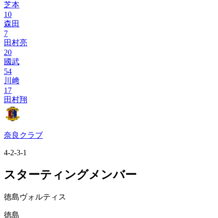
芝本
10
森田
7
田村亮
20
國武
54
川﨑
17
田村翔
奈良クラブ
4-2-3-1
スターティングメンバー
徳島ヴォルティス
徳島