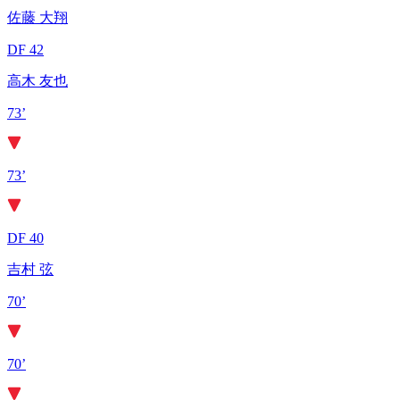
佐藤 大翔
DF 42
高木 友也
73’
73’
DF 40
吉村 弦
70’
70’