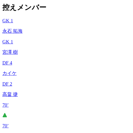
控えメンバー
GK 1
永石 拓海
GK 1
宮澤 樹
DF 4
カイケ
DF 2
高畠 捷
70’
70’