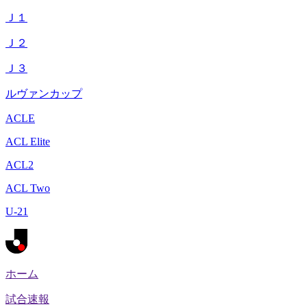
Ｊ１
Ｊ２
Ｊ３
ルヴァンカップ
ACLE
ACL Elite
ACL2
ACL Two
U-21
ホーム
試合速報