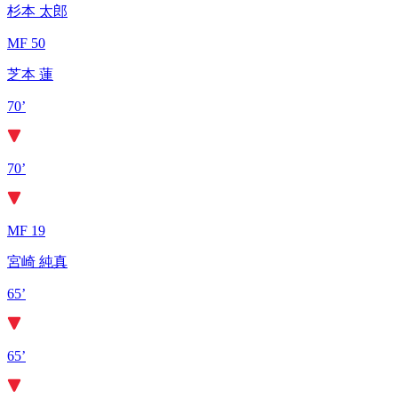
杉本 太郎
MF 50
芝本 蓮
70’
70’
MF 19
宮崎 純真
65’
65’