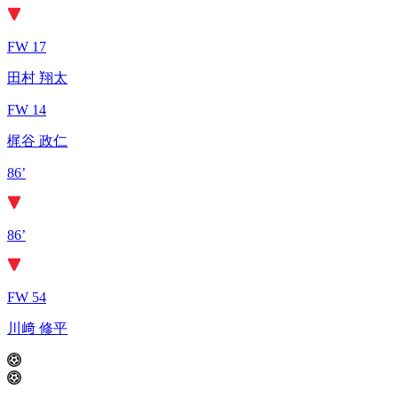
FW 17
田村 翔太
FW 14
梶谷 政仁
86’
86’
FW 54
川﨑 修平