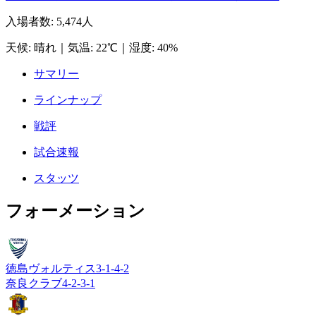
入場者数
:
5,474人
天候
:
晴れ
｜
気温
:
22℃
｜
湿度
:
40%
サマリー
ラインナップ
戦評
試合速報
スタッツ
フォーメーション
徳島ヴォルティス
3-1-4-2
奈良クラブ
4-2-3-1