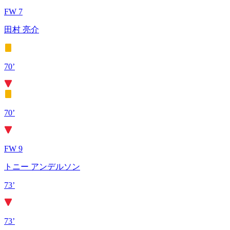
FW 7
田村 亮介
70’
70’
FW 9
トニー アンデルソン
73’
73’