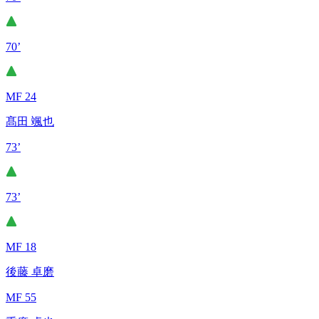
70’
MF 24
髙田 颯也
73’
73’
MF 18
後藤 卓磨
MF 55