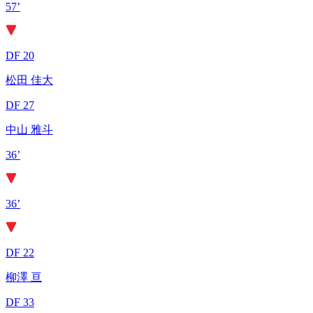
57’
DF 20
松田 佳大
DF 27
中山 雅斗
36’
36’
DF 22
柳澤 亘
DF 33