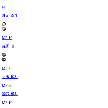
MF 6
鹿沼 直生
MF 10
森田 凜
MF 7
児玉 駿斗
MF 20
國武 勇斗
MF 10