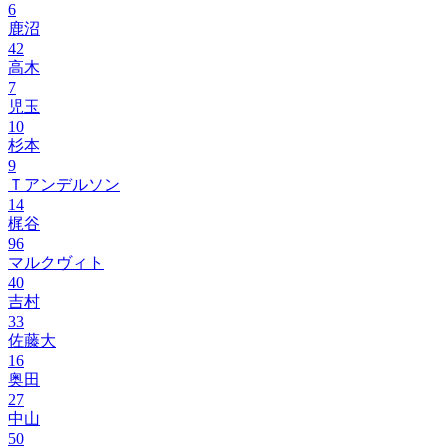
6
鹿沼
42
高木
7
児玉
10
杉本
9
Ｔアンデルソン
14
梶谷
96
マルクヴィト
40
吉村
33
佐藤大
16
奥田
27
中山
50