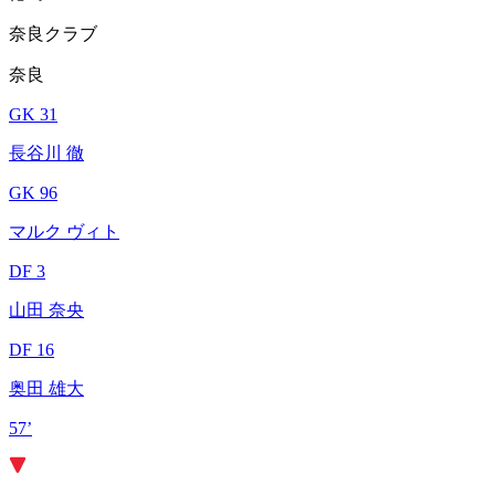
奈良クラブ
奈良
GK 31
長谷川 徹
GK 96
マルク ヴィト
DF 3
山田 奈央
DF 16
奥田 雄大
57’