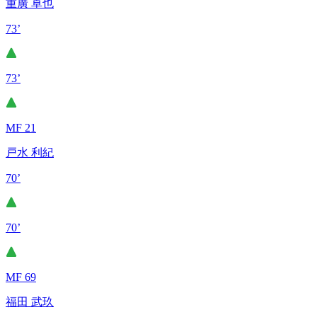
重廣 卓也
73’
73’
MF 21
戸水 利紀
70’
70’
MF 69
福田 武玖