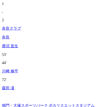
1
-
2
奈良クラブ
奈良
鹿沼 直生
53'
44'
川﨑 修平
72'
森田 凜
鳴門・大塚スポーツパーク ポカリスエットスタジアム