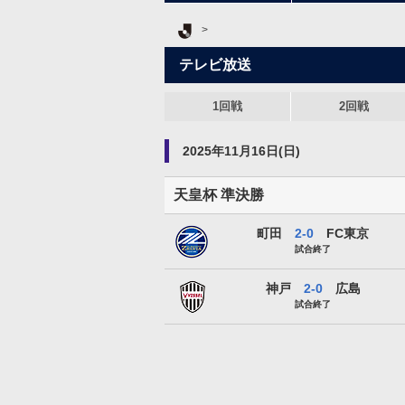
Ｊリーグ TOP
テレビ放送
1回戦
2回戦
2025年11月16日(日)
天皇杯 準決勝
ＦＣ町田ゼルビア
町田
2-0
FC東京
試合終了
ヴィッセル神戸
神戸
2-0
広島
試合終了