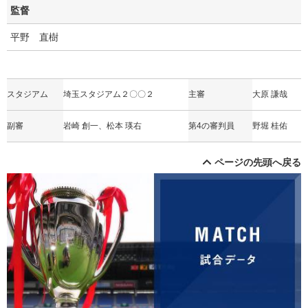
監督
平野 直樹
スタジアム
埼玉スタジアム２〇〇２
主審
大原 謙哉
副審
岩崎 創一、松本 瑛右
第4の審判員
野堀 桂佑
ページの先頭へ戻る