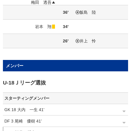
梅田 透吾
36'
飯島 陸
岩本 翔
34'
26'
井上 怜
メンバー
U-18Ｊリーグ選抜
スターティングメンバー
GK
18
大内 一生
41'
DF
3
尾崎 優樹
41'