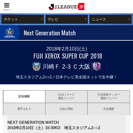
メニュー
チケット
テレビ
ニュース
Next Generation Match
2018年2月10日(土)
FUJI XEROX SUPER CUP 2018
川崎Ｆ
Ｃ大阪
川崎Ｆ
2-3
Ｃ大阪
埼玉スタジアム2○○2／日本テレビ系全国ネットで生中継！
U-18Ｊリーグ
日本高校サッカー
試合速報
選抜メンバー
選抜メンバー
選手Ｑ＆Ａ
大会の歴史
大会概要
NEXT GENERATION MATCH
2018年2月10日（土）10:30KO 埼玉スタジアム2○○2