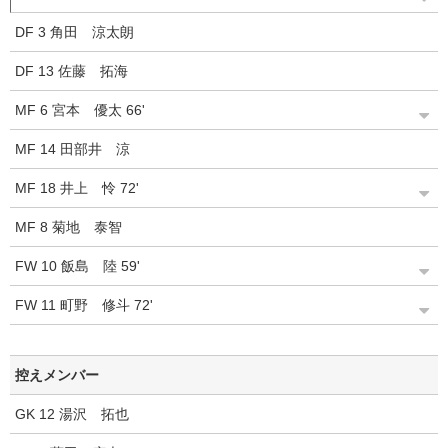
DF
3
角田 涼太朗
DF
13
佐藤 拓海
MF
6
宮本 優太
66'
MF
14
田部井 涼
MF
18
井上 怜
72'
MF
8
菊地 泰智
FW
10
飯島 陸
59'
FW
11
町野 修斗
72'
控えメンバー
GK
12
湯沢 拓也