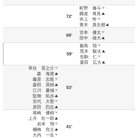
町野 修斗
圓道 将良
72'
井上 怜
青木 真生都
宮本 優太
66'
田中 雄大
飯島 陸
荒木 駿太
59'
生駒 仁
蓑田 広大
草住 晃之介
森 海渡
藤原 志龍
森田 晃樹
53'
江川 慶城
監物 拓歩
宮代 大聖
原田 烈志
尾崎 優樹
上月 壮一郎
岩本 翔
41'
棚橋 尭士
大内 一生