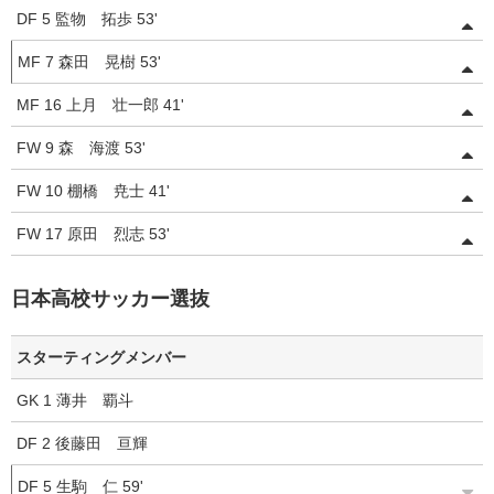
DF
5
監物 拓歩
53'
MF
7
森田 晃樹
53'
MF
16
上月 壮一郎
41'
FW
9
森 海渡
53'
FW
10
棚橋 尭士
41'
FW
17
原田 烈志
53'
日本高校サッカー選抜
スターティングメンバー
GK
1
薄井 覇斗
DF
2
後藤田 亘輝
DF
5
生駒 仁
59'