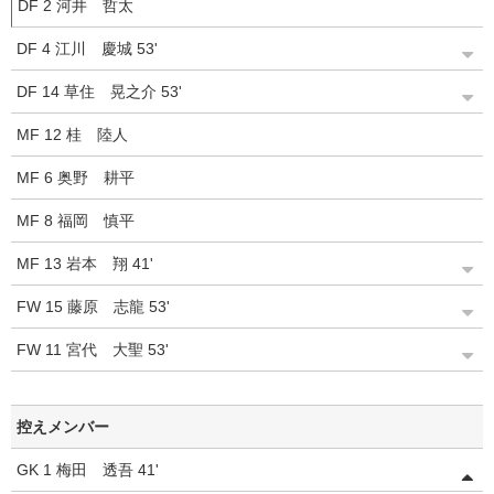
DF
2
河井 哲太
DF
4
江川 慶城
53'
DF
14
草住 晃之介
53'
MF
12
桂 陸人
MF
6
奥野 耕平
MF
8
福岡 慎平
MF
13
岩本 翔
41'
FW
15
藤原 志龍
53'
FW
11
宮代 大聖
53'
控えメンバー
GK
1
梅田 透吾
41'