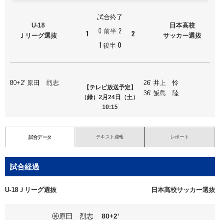
試合終了
U-18
日本高校
0
前半
2
1
2
Ｊリーグ選抜
サッカー選抜
1
後半
0
80+2' 原田 烈志
26' 井上 怜
【テレビ放送予定】
36' 飯島 陸
（録）2月24日（土）
10:15
テキスト速報
レポート
試合データ
試合経過
U-18Ｊリーグ選抜
日本高校サッカー選抜
原田 烈志
80+2'