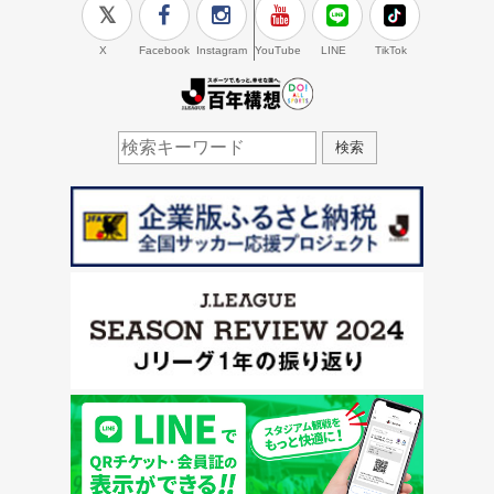
X
Facebook
Instagram
YouTube
LINE
TikTok
J.LEAGUE百年構想
検索