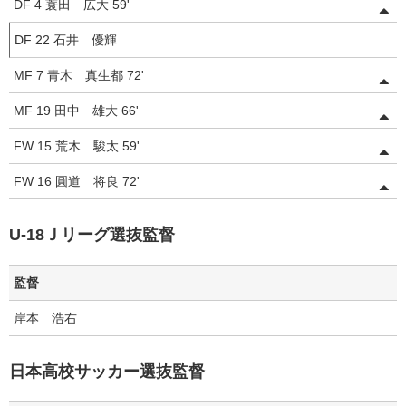
DF
4
蓑田 広大
59'
DF
22
石井 優輝
MF
7
青木 真生都
72'
MF
19
田中 雄大
66'
FW
15
荒木 駿太
59'
FW
16
圓道 将良
72'
U-18Ｊリーグ選抜監督
監督
岸本 浩右
日本高校サッカー選抜監督