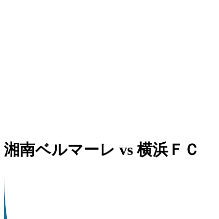
湘南ベルマーレ
vs
横浜ＦＣ