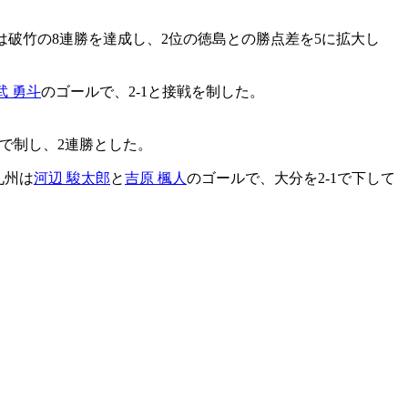
は破竹の8連勝を達成し、2位の徳島との勝点差を5に拡大し
武 勇斗
のゴールで、2-1と接戦を制した。
2で制し、2連勝とした。
九州は
河辺 駿太郎
と
吉原 楓人
のゴールで、大分を2-1で下して