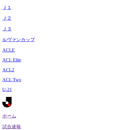
Ｊ１
Ｊ２
Ｊ３
ルヴァンカップ
ACLE
ACL Elite
ACL2
ACL Two
U-21
ホーム
試合速報