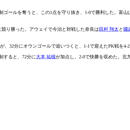
制ゴールを奪うと、この1点を守り抜き、1-0で勝利した。富山
岐に競り勝った。アウェイで今治と対戦した奈良は
田村 翔太
と
國
32分にオウンゴールで追いつくと、1-1で迎えたPK戦を4-
制すると、72分に
大本 祐槻
が加点し、2-0で快勝を収めた。北