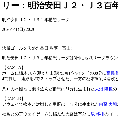
リー：明治安田Ｊ２・Ｊ３百年
明治安田Ｊ２・Ｊ３百年構想リーグ
2026/5/3 (日) 20:20
決勝ゴールを決めた亀田 歩夢（富山）
明治安田Ｊ２・Ｊ３百年構想リーグは3日に地域リーグラウンド
【EAST-A】
ホームに栃木SCを迎えた山形は1点ビハインドの38分に
高橋 
4で制し、連敗を2でストップさせた。一方の栃木SCは4連敗
八戸の本拠地に乗り込んだ群馬は51分に生まれた
大畑 隆也
の
【EAST-B】
アウェイで松本と対戦した甲府は、47分に生まれた
内藤 大和
福島とのアウェイゲームに臨んだ大宮は75分に
泉 柊椰
のゴー