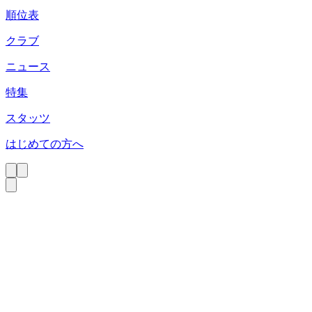
順位表
クラブ
ニュース
特集
スタッツ
はじめての方へ