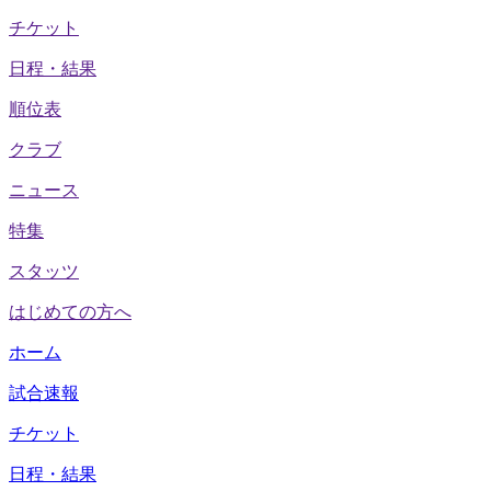
チケット
日程・結果
順位表
クラブ
ニュース
特集
スタッツ
はじめての方へ
ホーム
試合速報
チケット
日程・結果