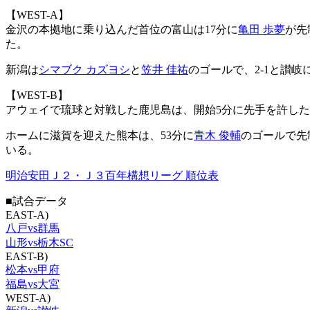
【WEST-A】
金沢の本拠地に乗り込んだ首位の富山は17分に
亀田 歩夢
が先
た。
新潟は
シマブク カズヨシ
と
笠井 佳祐
のゴールで、2-1と讃
【WEST-B】
アウェイで琉球と対戦した鹿児島は、開始5分に先手を許したが、
ホームに滋賀を迎えた熊本は、53分に
青木 俊輔
のゴールで先
いる。
明治安田Ｊ２・Ｊ３百年構想リーグ 順位表
■試合データ
EAST-A)
八戸vs群馬
山形vs栃木SC
EAST-B)
松本vs甲府
福島vs大宮
WEST-A)