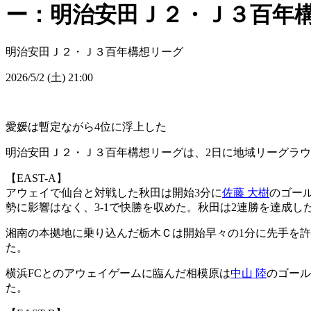
ー：明治安田Ｊ２・Ｊ３百年構
明治安田Ｊ２・Ｊ３百年構想リーグ
2026/5/2 (土) 21:00
愛媛は暫定ながら4位に浮上した
明治安田Ｊ２・Ｊ３百年構想リーグは、2日に地域リーグラウ
【EAST-A】
アウェイで仙台と対戦した秋田は開始3分に
佐藤 大樹
のゴール
勢に影響はなく、3-1で快勝を収めた。秋田は2連勝を達成
湘南の本拠地に乗り込んだ栃木Ｃは開始早々の1分に先手を許
た。
横浜FCとのアウェイゲームに臨んだ相模原は
中山 陸
のゴール
た。