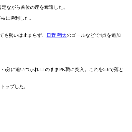
、暫定ながら首位の座を奪還した。
藤枝に勝利した。
ても勢いは止まらず、
日野 翔太
のゴールなどで4点を追加
5分に追いつかれ1-1のままPK戦に突入。これを5-6で落と
ストップした。