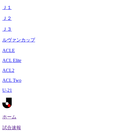
Ｊ１
Ｊ２
Ｊ３
ルヴァンカップ
ACLE
ACL Elite
ACL2
ACL Two
U-21
ホーム
試合速報