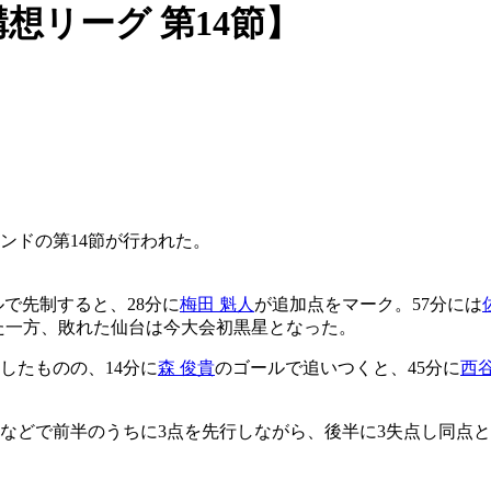
想リーグ 第14節】
ンドの第14節が行われた。
で先制すると、28分に
梅田 魁人
が追加点をマーク。57分には
した一方、敗れた仙台は今大会初黒星となった。
したものの、14分に
森 俊貴
のゴールで追いつくと、45分に
西谷
などで前半のうちに3点を先行しながら、後半に3失点し同点とさ