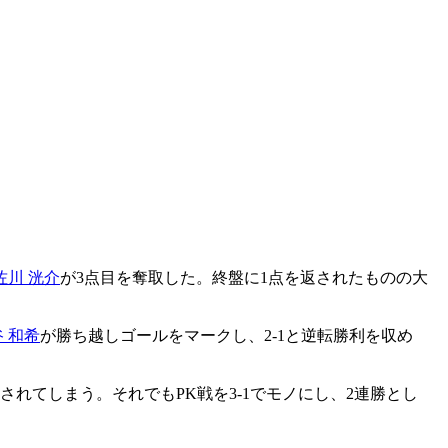
佐川 洸介
が3点目を奪取した。終盤に1点を返されたものの大
 和希
が勝ち越しゴールをマークし、2-1と逆転勝利を収め
れてしまう。それでもPK戦を3-1でモノにし、2連勝とし