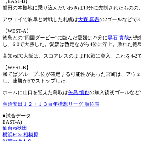
【EAST-B】
磐田の本拠地に乗り込んだいわきは13分に先制されたものの、
アウェイで岐阜と対戦した札幌は
大森 真吾
の2ゴールなどで3
【WEST-A】
徳島との“四国ダービー”に臨んだ愛媛は27分に
黒石 貴哉
が先
し、6-0で大勝した。愛媛は暫定ながら4位に浮上。敗れた徳
高知vsFC大阪は、スコアレスのままPK戦に突入。これを4-
【WEST-B】
勝てばグループ1位が確定する可能性があった宮崎は、アウェ
し、連勝が5でストップした。
ホームに山口を迎えた鳥取は
矢島 慎也
の加入後初ゴールなど
明治安田Ｊ２・Ｊ３百年構想リーグ 順位表
■試合データ
EAST-A)
仙台vs秋田
横浜FCvs相模原