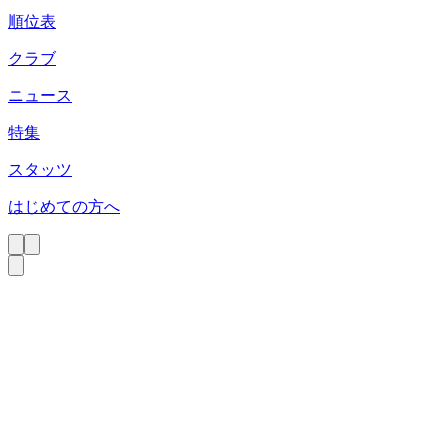
順位表
クラブ
ニュース
特集
スタッツ
はじめての方へ