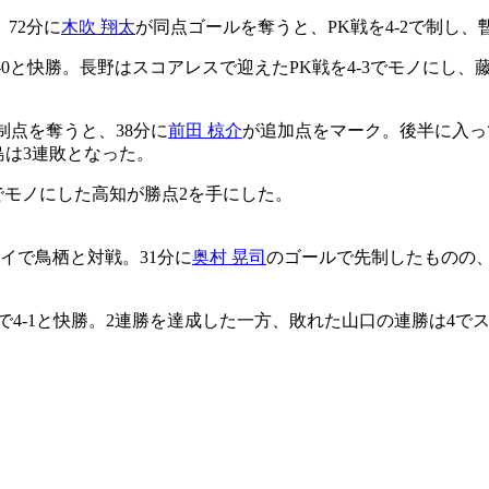
72分に
木吹 翔太
が同点ゴールを奪うと、PK戦を4-2で制し
-0と快勝。長野はスコアレスで迎えたPK戦を4-3でモノにし、
制点を奪うと、38分に
前田 椋介
が追加点をマーク。後半に入っ
島は3連敗となった。
2でモノにした高知が勝点2を手にした。
イで鳥栖と対戦。31分に
奥村 晃司
のゴールで先制したものの、7
で4-1と快勝。2連勝を達成した一方、敗れた山口の連勝は4で