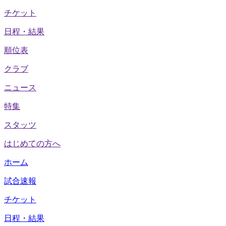
チケット
日程・結果
順位表
クラブ
ニュース
特集
スタッツ
はじめての方へ
ホーム
試合速報
チケット
日程・結果