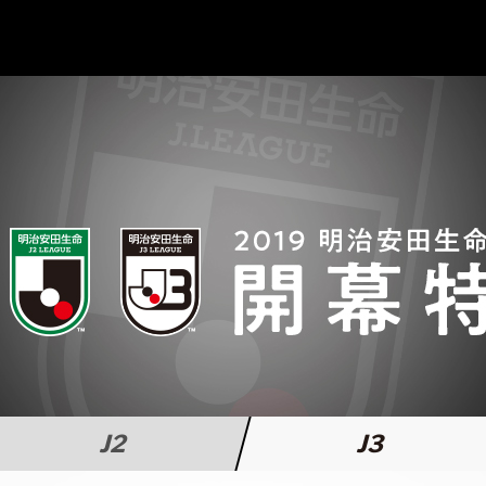
J2
J3