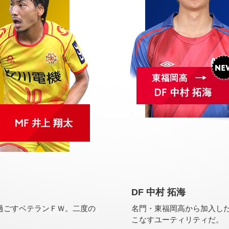
DF 中村 拓海
過ごすベテランＦＷ。二度の
名門・東福岡高から加入し
こなすユーティリティだ。