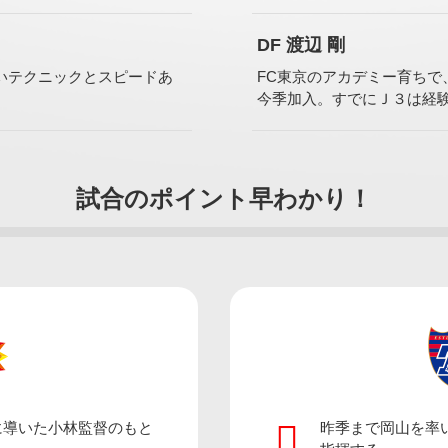
DF 渡辺 剛
いテクニックとスピードあ
FC東京のアカデミー育ちで
。
今季加入。すでにＪ３は経
試合のポイント早わかり！
ギラヴァンツ北九州
に導いた小林監督のもと
昨季まで岡山を率