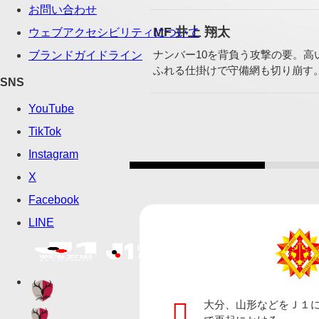
MF 井上 翔太
ナンバー10を背負う攻撃の要。高
ふれる仕掛けで守備網も切り崩す
大分、山形などをＪ１