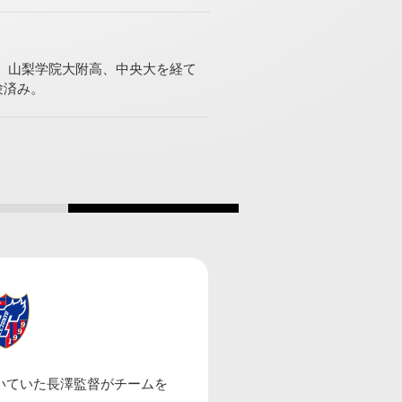
、山梨学院大附高、中央大を経て
験済み。
ＦＣ東京Ｕ－２３
いていた長澤監督がチームを