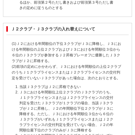
るほか、前項第２号ただし書きおよび前項第３号ただし書
きの定めに従うものとする
Ｊ２クラブ・Ｊ３クラブの入れ替えについて
(1)Ｊ２における年間順位の下位３クラブがＪ３に降格し、Ｊ３にお
ける年間順位の上位２クラブおよびＪ３における年間順位３位から
６位のＪ３クラブが参加するＪ２昇格プレーオフに優勝したＪ３ク
ラブがＪ２に昇格する。
(2)前項の定めにかかわらず、Ｊ３における年間順位の上位２クラブ
のうちＪ１クラブライセンスまたはＪ２クラブライセンスの交付判
定を受けていないＪ３クラブがあった場合は、次のとおりとする。
当該Ｊ３クラブはＪ２に昇格できない
Ｊ３における年間順位上位２クラブのＪ３クラブのうち、
Ｊ１クラブライセンスまたはＪ２クラブライセンスの交付
判定を受けたＪ３クラブが１クラブの場合、当該Ｊ３クラ
ブがＪ２に昇格し、Ｊ２の年間順位下位２クラブがＪ３に
降格する。ただし、Ｊ３における年間順位３位から６位の
Ｊ３クラブがいずれもＪ１クラブライセンスまたはＪ２ク
ラブライセンスの交付判定を受けていない場合、Ｊ２の年
間順位最下位のクラブのみがＪ３に降格する