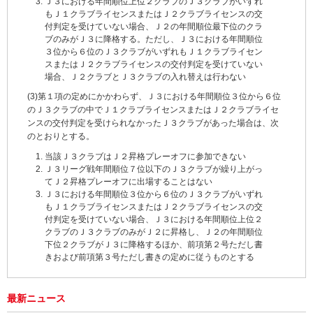
Ｊ３における年間順位上位２クラブのＪ３クラブがいずれ
もＪ１クラブライセンスまたはＪ２クラブライセンスの交
付判定を受けていない場合、Ｊ２の年間順位最下位のクラ
ブのみがＪ３に降格する。ただし、Ｊ３における年間順位
３位から６位のＪ３クラブがいずれもＪ１クラブライセン
スまたはＪ２クラブライセンスの交付判定を受けていない
場合、Ｊ２クラブとＪ３クラブの入れ替えは行わない
(3)第１項の定めにかかわらず、Ｊ３における年間順位３位から６位
のＪ３クラブの中でＪ１クラブライセンスまたはＪ２クラブライセ
ンスの交付判定を受けられなかったＪ３クラブがあった場合は、次
のとおりとする。
当該Ｊ３クラブはＪ２昇格プレーオフに参加できない
Ｊ３リーグ戦年間順位７位以下のＪ３クラブが繰り上がっ
てＪ２昇格プレーオフに出場することはない
Ｊ３における年間順位３位から６位のＪ３クラブがいずれ
もＪ１クラブライセンスまたはＪ２クラブライセンスの交
付判定を受けていない場合、Ｊ３における年間順位上位２
クラブのＪ３クラブのみがＪ２に昇格し、Ｊ２の年間順位
下位２クラブがＪ３に降格するほか、前項第２号ただし書
きおよび前項第３号ただし書きの定めに従うものとする
最新ニュース