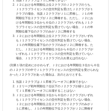
当該Ｊ２クラブはＪ１に昇格できない
Ｊ２における年間順位上位２クラブのＪ２クラブのうち、
Ｊ１クラブライセンスの交付判定を受けたＪ２クラブが１
クラブの場合、当該Ｊ２クラブがＪ１に昇格し、Ｊ１の年
間順位下位２クラブがＪ２に降格する。ただし、Ｊ２にお
ける年間順位３位から６位のＪ２クラブがいずれもＪ１ク
ラブライセンスの交付判定を受けていない場合、Ｊ１の年
間順位最下位のクラブのみがＪ２に降格する
Ｊ２における年間順位上位２クラブのＪ２クラブがいずれ
もＪ１クラブライセンスの交付判定を受けていない場合、
Ｊ１の年間順位最下位のクラブのみがＪ２に降格する。た
だし、Ｊ２における年間順位３位から６位のＪ２クラブが
いずれもＪ１クラブライセンスの交付判定を受けていない
場合、Ｊ１クラブとＪ２クラブの入れ替えは行わない
(3)第１項の定めにかかわらず、Ｊ２における年間順位３位から６位
のＪ２クラブの中でＪ１クラブライセンスの交付判定を受けられな
かったＪ２クラブがあった場合は、次のとおりとする。
当該Ｊ２クラブはＪ１昇格プレーオフに参加できない
Ｊ２リーグ戦年間順位７位以下のＪ２クラブが繰り上がっ
てＪ１昇格プレーオフに出場することはない
Ｊ２における年間順位３位から６位のＪ２クラブがいずれ
もＪ１クラブライセンスの交付判定を受けていない場合、
Ｊ２における年間順位上位２クラブのＪ２クラブのみがＪ
１に昇格し、Ｊ１の年間順位下位２クラブがＪ２に降格す