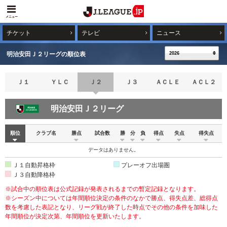
メニュー
チケット
テレビ
ニュース
明治安田Ｊ２リーグの順位表
Ｊ１
ＹＬＣ
Ｊ２
Ｊ３
ＡＣＬＥ
ＡＣＬ２
明治安田Ｊ２リーグ
明治安田Ｊ２リーグ
順位
クラブ名
勝点
試合数
勝
分
負
得点
失点
得失点
データはありません。
Ｊ１自動昇格枠
プレーオフ出場圏
Ｊ３自動降格枠
※試合中の順位表は公式記録が発表されるまでの暫定記録となります。
※シーズン中については年間順位決定の条件のなかで勝点、得失点差、総得点
数を考慮した表記となり、リーグ戦が終了した時点でその他の条件を加味した
年間順位が決定次第、年間順位を更新いたします。