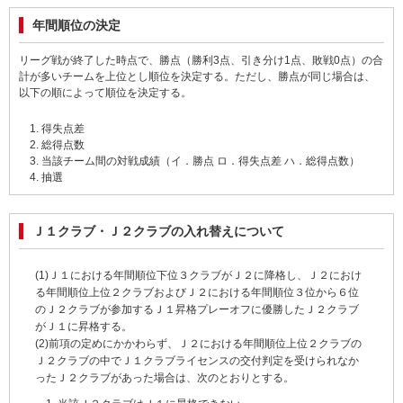
年間順位の決定
リーグ戦が終了した時点で、勝点（勝利3点、引き分け1点、敗戦0点）の合
計が多いチームを上位とし順位を決定する。ただし、勝点が同じ場合は、
以下の順によって順位を決定する。
得失点差
総得点数
当該チーム間の対戦成績（イ．勝点 ロ．得失点差 ハ．総得点数）
抽選
Ｊ１クラブ・Ｊ２クラブの入れ替えについて
(1)Ｊ１における年間順位下位３クラブがＪ２に降格し、Ｊ２におけ
る年間順位上位２クラブおよびＪ２における年間順位３位から６位
のＪ２クラブが参加するＪ１昇格プレーオフに優勝したＪ２クラブ
がＪ１に昇格する。
(2)前項の定めにかかわらず、Ｊ２における年間順位上位２クラブの
Ｊ２クラブの中でＪ１クラブライセンスの交付判定を受けられなか
ったＪ２クラブがあった場合は、次のとおりとする。