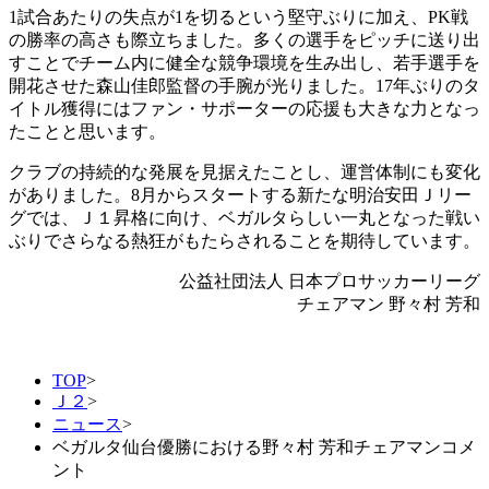
1試合あたりの失点が1を切るという堅守ぶりに加え、PK戦
の勝率の高さも際立ちました。多くの選手をピッチに送り出
すことでチーム内に健全な競争環境を生み出し、若手選手を
開花させた森山佳郎監督の手腕が光りました。17年ぶりのタ
イトル獲得にはファン・サポーターの応援も大きな力となっ
たことと思います。
クラブの持続的な発展を見据えたことし、運営体制にも変化
がありました。8月からスタートする新たな明治安田Ｊリー
グでは、Ｊ１昇格に向け、ベガルタらしい一丸となった戦い
ぶりでさらなる熱狂がもたらされることを期待しています。
公益社団法人 日本プロサッカーリーグ
チェアマン 野々村 芳和
TOP
>
Ｊ２
>
ニュース
>
ベガルタ仙台優勝における野々村 芳和チェアマンコメ
ント