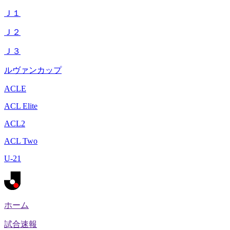
Ｊ１
Ｊ２
Ｊ３
ルヴァンカップ
ACLE
ACL Elite
ACL2
ACL Two
U-21
ホーム
試合速報