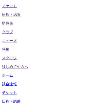
チケット
日程・結果
順位表
クラブ
ニュース
特集
スタッツ
はじめての方へ
ホーム
試合速報
チケット
日程・結果