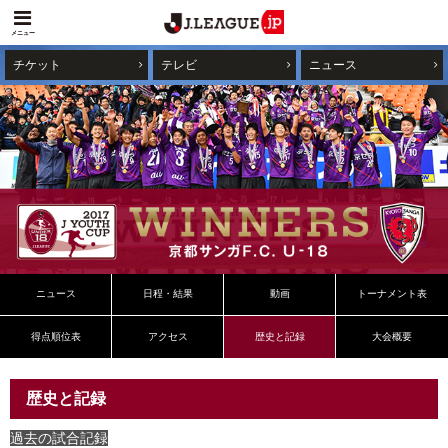
メニュー
チケット
テレビ
ニュース
ニュース
日程・結果
動画
トーナメント表
得点順位表
アクセス
歴史と記録
大会概要
歴史と記録
過去の試合記録