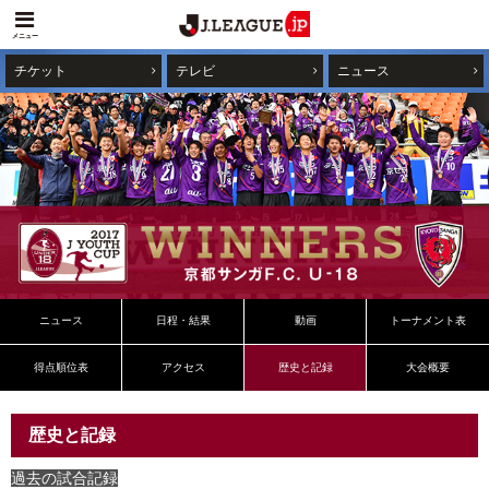
メニュー
チケット
テレビ
ニュース
ニュース
日程・結果
動画
トーナメント表
得点順位表
アクセス
歴史と記録
大会概要
歴史と記録
過去の試合記録