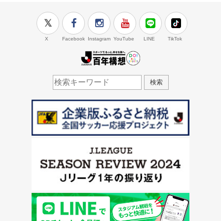
X
Facebook
Instagram
YouTube
LINE
TikTok
J.LEAGUE百年構想
検索