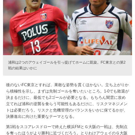
浦和は2つのアウェイゴールを引っ提げてホームに凱旋。FC東京との第2
戦の結果はいかに
後のないFC東京とすれば、果敢な姿勢を貫くほかない。立ち上がりか
ら積極性を示し、まずは先制ゴールを奪いたいところ。1-0でも敗退が
決まるだけに、最低でも2ゴールが必要となる。もちろん闇雲に攻め
立てれば浦和の逆襲を食らう可能性もあるだけに、リスクマネジメン
トは必要だろう。リスクと危機管理のバランスをいかに保てるかが、
決勝進出に向けた重要なテーマとなる。
第1戦をスコアレスドローで終えた横浜FMとＧ大阪の一戦は、先制点
を奪ったほうがより勝利に近づくだろう。とりわけアウェイのＧ大阪