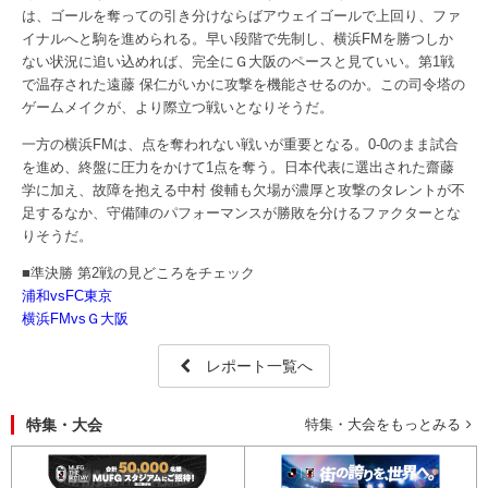
は、ゴールを奪っての引き分けならばアウェイゴールで上回り、ファ
イナルへと駒を進められる。早い段階で先制し、横浜FMを勝つしか
ない状況に追い込めれば、完全にＧ大阪のペースと見ていい。第1戦
で温存された遠藤 保仁がいかに攻撃を機能させるのか。この司令塔の
ゲームメイクが、より際立つ戦いとなりそうだ。
一方の横浜FMは、点を奪われない戦いが重要となる。0-0のまま試合
を進め、終盤に圧力をかけて1点を奪う。日本代表に選出された齋藤
学に加え、故障を抱える中村 俊輔も欠場が濃厚と攻撃のタレントが不
足するなか、守備陣のパフォーマンスが勝敗を分けるファクターとな
りそうだ。
■準決勝 第2戦の見どころをチェック
浦和vsFC東京
横浜FMvsＧ大阪
レポート一覧へ
特集・大会
特集・大会をもっとみる