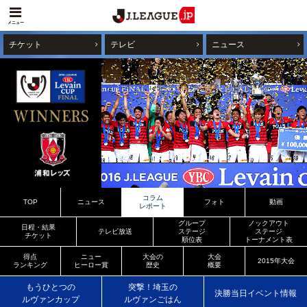
メニュー
チケット
テレビ
ニュース
コラム
TOP
ニュース
フォト
動画
レポート
グループ
ノックアウト
日程・結果
テレビ放送
ステージ
ステージ
チケット
順位表
トーナメント表
得点
ニュー
大会の
大会
2015年大会
ランキング
ヒーロー賞
歴史
概要
もうひとつの
突撃！埼玉の
決勝当日イベント情報
ルヴァンカップ
ルヴァンごはん