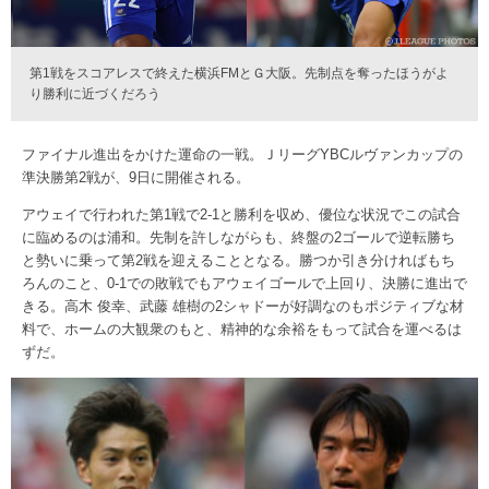
第1戦をスコアレスで終えた横浜FMとＧ大阪。先制点を奪ったほうがよ
り勝利に近づくだろう
ファイナル進出をかけた運命の一戦。ＪリーグYBCルヴァンカップの
準決勝第2戦が、9日に開催される。
アウェイで行われた第1戦で2-1と勝利を収め、優位な状況でこの試合
に臨めるのは浦和。先制を許しながらも、終盤の2ゴールで逆転勝ち
と勢いに乗って第2戦を迎えることとなる。勝つか引き分ければもち
ろんのこと、0-1での敗戦でもアウェイゴールで上回り、決勝に進出で
きる。高木 俊幸、武藤 雄樹の2シャドーが好調なのもポジティブな材
料で、ホームの大観衆のもと、精神的な余裕をもって試合を運べるは
ずだ。