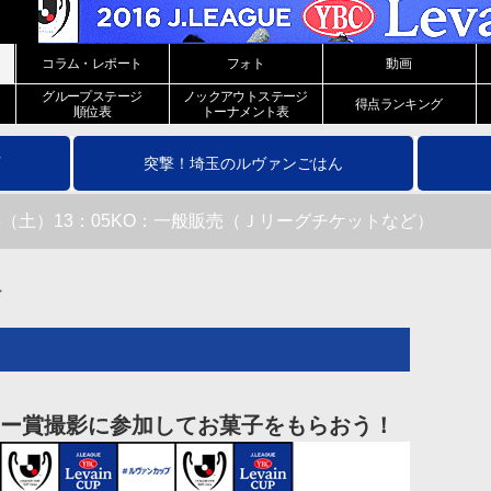
コラム・レポート
フォト
動画
グループステージ
ノックアウトステージ
得点ランキング
順位表
トーナメント表
突撃！埼玉のルヴァンごはん
15（土）13：05KO：一般販売（Ｊリーグチケットなど）
ロー賞撮影に参加してお菓子をもらおう！