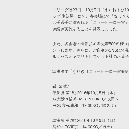
Ｊリーグは23日、10月5日（水）および
ップ 準決勝」にて、各会場にて「なりき
若手選手に贈られる「ニューヒーロー賞」
き続き実施することを発表しました。
また、各会場の撮影参加者先着500名様（
ントします。さらに、ご自身のSNSにて
ルグッズとヤマザキビスケット社のお菓子
準決勝で「なりきりニューヒーロー賞撮影
■対象試合
準決勝 第1戦 2016年10月5日（水）
Ｇ大阪vs横浜FM（19:00KO／吹田Ｓ）
FC東京vs浦和（19:30KO／味スタ）
準決勝 第2戦 2016年10月9日（日）
浦和vsFC東京（14:00KO／埼玉）