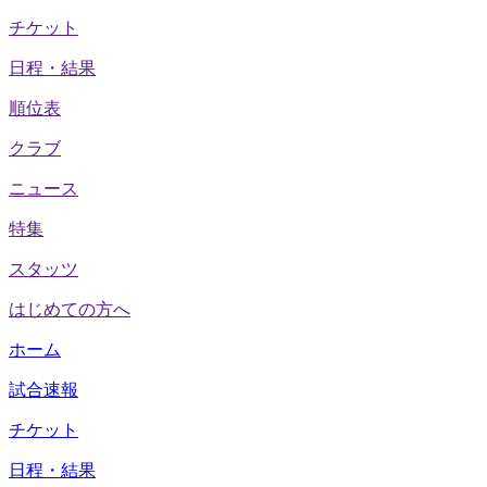
チケット
日程・結果
順位表
クラブ
ニュース
特集
スタッツ
はじめての方へ
ホーム
試合速報
チケット
日程・結果