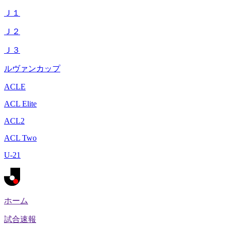
Ｊ１
Ｊ２
Ｊ３
ルヴァンカップ
ACLE
ACL Elite
ACL2
ACL Two
U-21
ホーム
試合速報