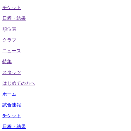
チケット
日程・結果
順位表
クラブ
ニュース
特集
スタッツ
はじめての方へ
ホーム
試合速報
チケット
日程・結果