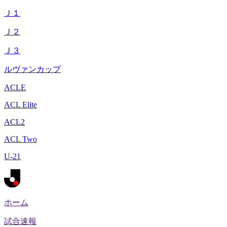
Ｊ１
Ｊ２
Ｊ３
ルヴァンカップ
ACLE
ACL Elite
ACL2
ACL Two
U-21
ホーム
試合速報