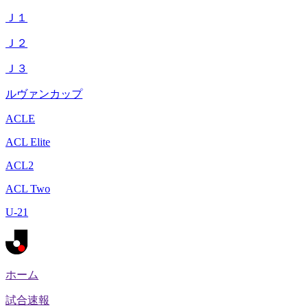
Ｊ１
Ｊ２
Ｊ３
ルヴァンカップ
ACLE
ACL Elite
ACL2
ACL Two
U-21
ホーム
試合速報