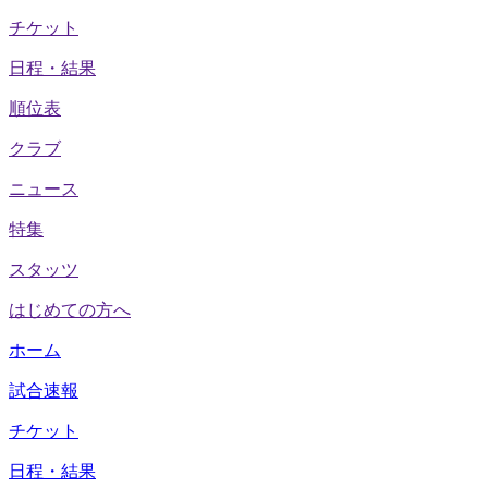
チケット
日程・結果
順位表
クラブ
ニュース
特集
スタッツ
はじめての方へ
ホーム
試合速報
チケット
日程・結果