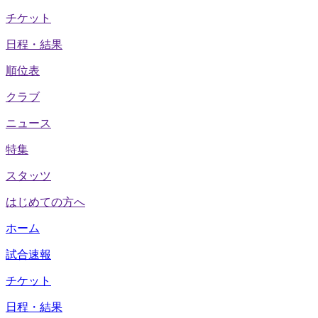
チケット
日程・結果
順位表
クラブ
ニュース
特集
スタッツ
はじめての方へ
ホーム
試合速報
チケット
日程・結果