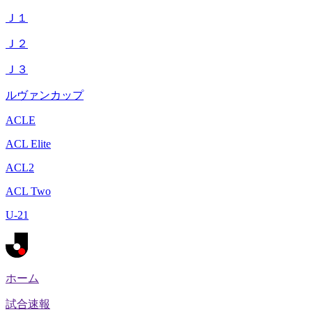
Ｊ１
Ｊ２
Ｊ３
ルヴァンカップ
ACLE
ACL Elite
ACL2
ACL Two
U-21
ホーム
試合速報