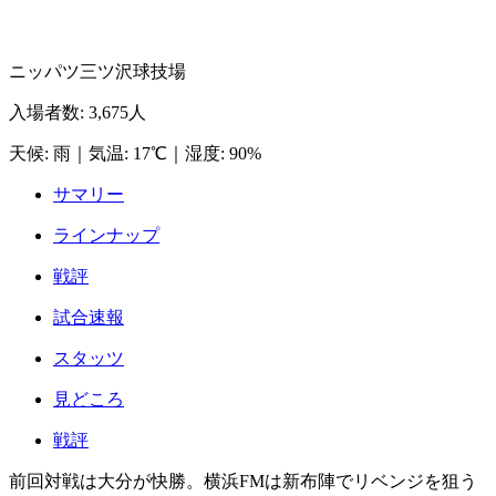
ニッパツ三ツ沢球技場
入場者数
:
3,675人
天候
:
雨
｜
気温
:
17℃
｜
湿度
:
90%
サマリー
ラインナップ
戦評
試合速報
スタッツ
見どころ
戦評
前回対戦は大分が快勝。横浜FMは新布陣でリベンジを狙う