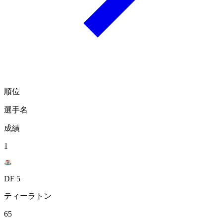
順位
選手名
成績
1
DF 5
ティーラトン
65