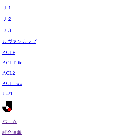
Ｊ１
Ｊ２
Ｊ３
ルヴァンカップ
ACLE
ACL Elite
ACL2
ACL Two
U-21
ホーム
試合速報