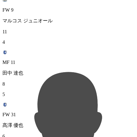
FW 9
マルコス ジュニオール
11
4
MF 11
田中 達也
8
5
FW 31
髙澤 優也
6