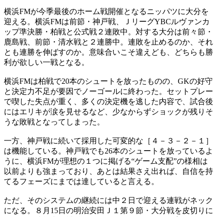
横浜FMが今季最後のホーム戦開催となるニッパツに大分を
迎える。横浜FMは前節・神戸戦、ＪリーグYBCルヴァンカ
ップ準決勝・柏戦と公式戦２連敗中。対する大分は前々節・
鹿島戦、前節・清水戦と２連勝中。連敗を止めるのか、それ
とも連勝を伸ばすのか。意味合いこそ違えども、どちらも勝
利が欲しい一戦となる。
横浜FMは柏戦で20本のシュートを放ったものの、GKの好守
と決定力不足が要因でノーゴールに終わった。セットプレー
で喫した失点が重く、多くの決定機を逃した内容で、試合後
にはエリキが涙を見せるなど、少なからずショックが残りそ
うな敗戦となってしまった。
一方、神戸戦に続いて採用した可変的な［４－３－２－１］
は機能している。神戸戦でも26本のシュートを放っているよ
うに、横浜FMが理想の１つに掲げる“ゲーム支配”の様相は
以前よりも強まっており、あとは結果さえ出れば、自信を持
てるフェーズにまでは達していると言える。
ただ、そのシステムの継続には中２日で迎える連戦がネック
になる。８月15日の明治安田Ｊ１第９節・大分戦を皮切りに