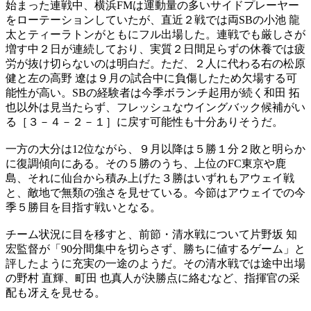
始まった連戦中、横浜FMは運動量の多いサイドプレーヤー
をローテーションしていたが、直近２戦では両SBの小池 龍
太とティーラトンがともにフル出場した。連戦でも厳しさが
増す中２日が連続しており、実質２日間足らずの休養では疲
労が抜け切らないのは明白だ。ただ、２人に代わる右の松原
健と左の高野 遼は９月の試合中に負傷したため欠場する可
能性が高い。SBの経験者は今季ボランチ起用が続く和田 拓
也以外は見当たらず、フレッシュなウイングバック候補がい
る［３－４－２－１］に戻す可能性も十分ありそうだ。
一方の大分は12位ながら、９月以降は５勝１分２敗と明らか
に復調傾向にある。その５勝のうち、上位のFC東京や鹿
島、それに仙台から積み上げた３勝はいずれもアウェイ戦
と、敵地で無類の強さを見せている。今節はアウェイでの今
季５勝目を目指す戦いとなる。
チーム状況に目を移すと、前節・清水戦について片野坂 知
宏監督が「90分間集中を切らさず、勝ちに値するゲーム」と
評したように充実の一途のようだ。その清水戦では途中出場
の野村 直輝、町田 也真人が決勝点に絡むなど、指揮官の采
配も冴えを見せる。