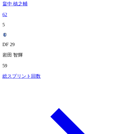
畠中 槙之輔
62
5
DF 29
岩田 智輝
59
総スプリント回数