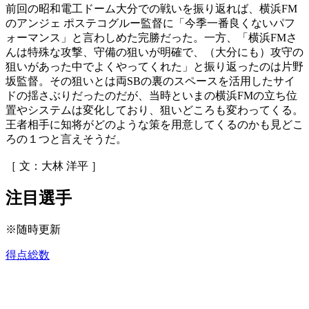
前回の昭和電工ドーム大分での戦いを振り返れば、横浜FM
のアンジェ ポステコグルー監督に「今季一番良くないパフ
ォーマンス」と言わしめた完勝だった。一方、「横浜FMさ
んは特殊な攻撃、守備の狙いが明確で、（大分にも）攻守の
狙いがあった中でよくやってくれた」と振り返ったのは片野
坂監督。その狙いとは両SBの裏のスペースを活用したサイ
ドの揺さぶりだったのだが、当時といまの横浜FMの立ち位
置やシステムは変化しており、狙いどころも変わってくる。
王者相手に知将がどのような策を用意してくるのかも見どこ
ろの１つと言えそうだ。
［ 文：大林 洋平 ］
注目選手
※随時更新
得点総数