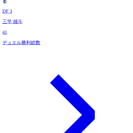
DF 3
三竿 雄斗
41
デュエル勝利総数