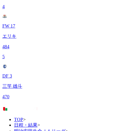
4
FW 17
エリキ
484
5
DF 3
三竿 雄斗
470
TOP
>
日程・結果
>