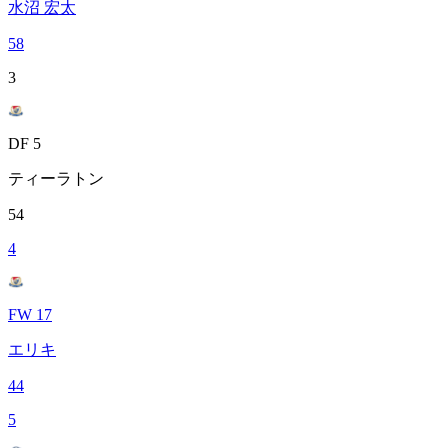
水沼 宏太
58
3
DF 5
ティーラトン
54
4
FW 17
エリキ
44
5