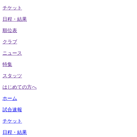
チケット
日程・結果
順位表
クラブ
ニュース
特集
スタッツ
はじめての方へ
ホーム
試合速報
チケット
日程・結果