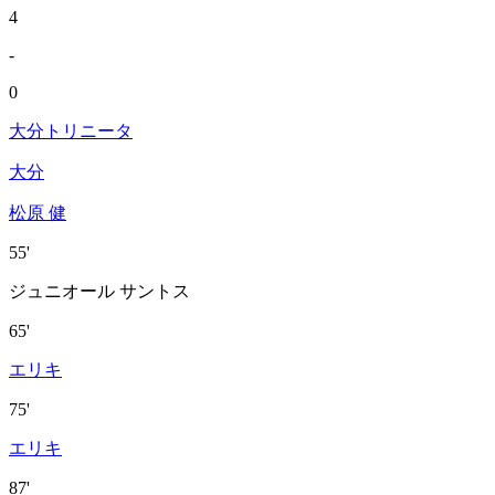
4
-
0
大分トリニータ
大分
松原 健
55'
ジュニオール サントス
65'
エリキ
75'
エリキ
87'