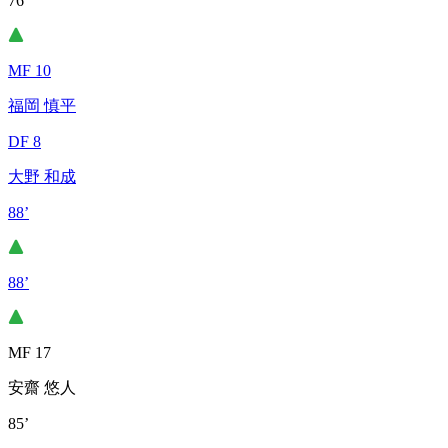
76’
MF 10
福岡 慎平
DF 8
大野 和成
88’
88’
MF 17
安齋 悠人
85’