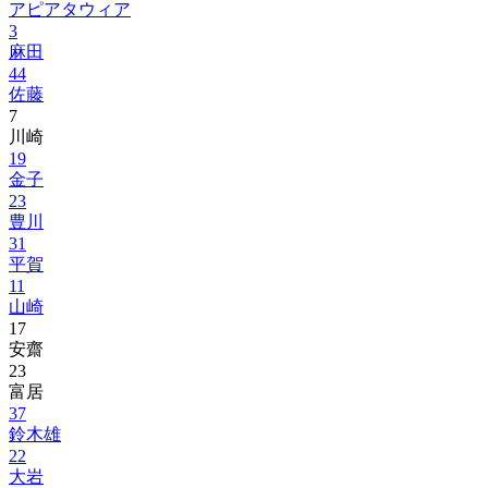
アピアタウィア
3
麻田
44
佐藤
7
川崎
19
金子
23
豊川
31
平賀
11
山崎
17
安齋
23
富居
37
鈴木雄
22
大岩