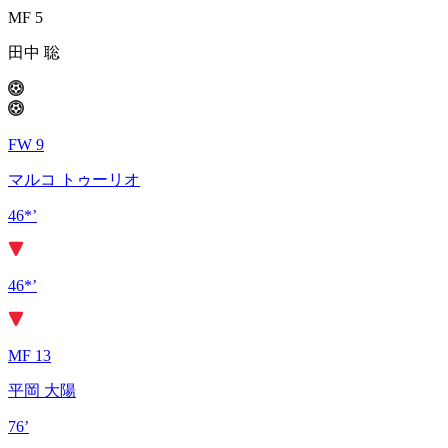
MF 5
田中 聡
FW 9
マルコ トゥーリオ
46*’
46*’
MF 13
平岡 大陽
76’