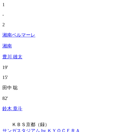
1
-
2
湘南ベルマーレ
湘南
豊川 雄太
19'
15'
田中 聡
82'
鈴木 章斗
ＫＢＳ京都（録）
サンガスタジアム by ＫＹＯＣＥＲＡ