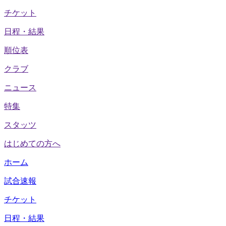
チケット
日程・結果
順位表
クラブ
ニュース
特集
スタッツ
はじめての方へ
ホーム
試合速報
チケット
日程・結果