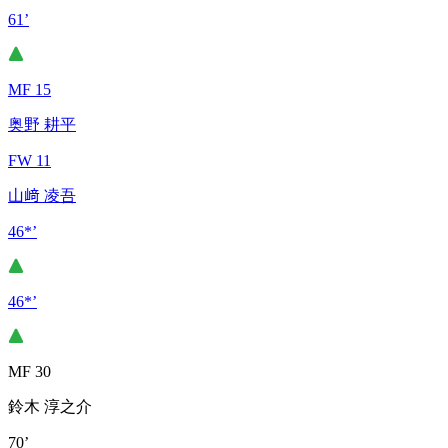
61’
MF 15
奥野 耕平
FW 11
山﨑 凌吾
46*’
46*’
MF 30
鈴木 淳之介
70’