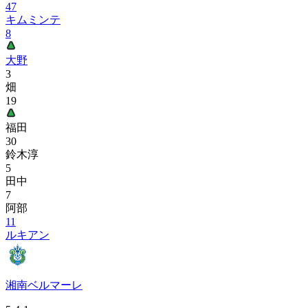
47
キムミンテ
8
大野
3
畑
19
福田
30
鈴木淳
5
田中
7
阿部
11
ルキアン
湘南ベルマーレ