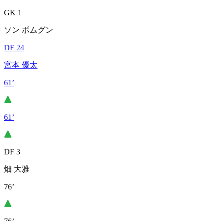
GK 1
ソン ボムグン
DF 24
宮本 優太
61’
61’
DF 3
畑 大雅
76’