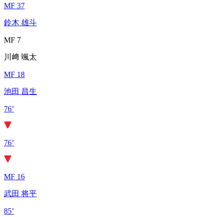
MF 37
鈴木 雄斗
MF 7
川﨑 颯太
MF 18
池田 昌生
76’
76’
MF 16
武田 将平
85’