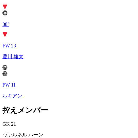
88’
FW 23
豊川 雄太
FW 11
ルキアン
控えメンバー
GK 21
ヴァルネル ハーン