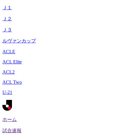
Ｊ１
Ｊ２
Ｊ３
ルヴァンカップ
ACLE
ACL Elite
ACL2
ACL Two
U-21
ホーム
試合速報