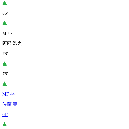
85’
MF 7
阿部 浩之
76’
76’
MF 44
佐藤 響
61’