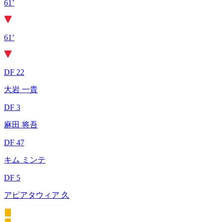
61’
61’
DF 22
大岩 一貴
DF 3
麻田 将吾
DF 47
キム ミンテ
DF 5
アピアタウィア 久