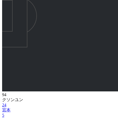
94
クソンユン
24
宮本
5