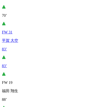
70’
FW 31
平賀 大空
83’
83’
FW 19
福田 翔生
88’