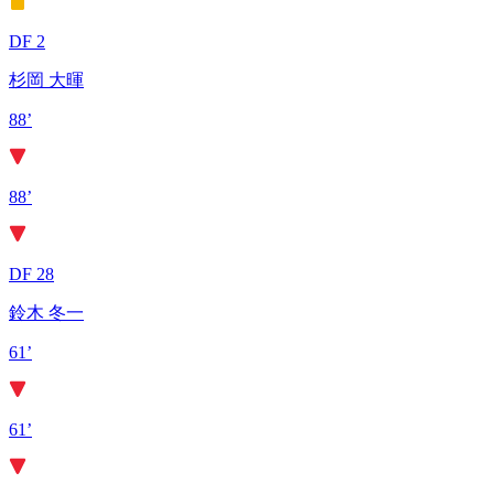
DF 2
杉岡 大暉
88’
88’
DF 28
鈴木 冬一
61’
61’