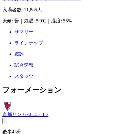
入場者数
:
11,885人
天候
:
曇
｜
気温
:
5.9℃
｜
湿度
:
55%
サマリー
ラインナップ
戦評
試合速報
スタッツ
フォーメーション
京都サンガF.C.
4-2-1-3
後半43分