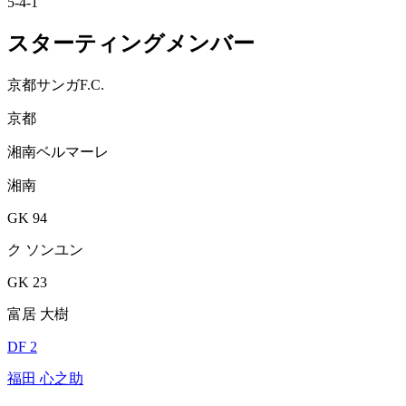
5-4-1
スターティングメンバー
京都サンガF.C.
京都
湘南ベルマーレ
湘南
GK 94
ク ソンユン
GK 23
富居 大樹
DF 2
福田 心之助