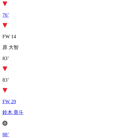
76’
FW 14
原 大智
83’
83’
FW 29
鈴木 章斗
88’