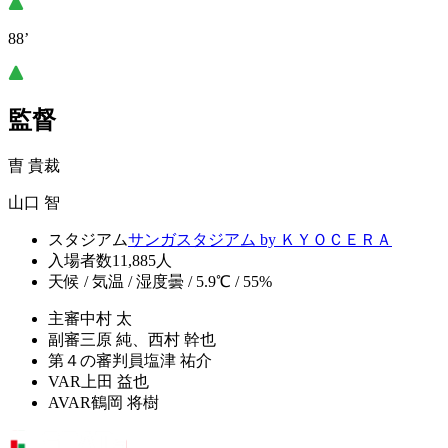
88’
監督
曺 貴裁
山口 智
スタジアム
サンガスタジアム by ＫＹＯＣＥＲＡ
入場者数
11,885人
天候 / 気温 / 湿度
曇 / 5.9℃ / 55%
主審
中村 太
副審
三原 純、西村 幹也
第４の審判員
塩津 祐介
VAR
上田 益也
AVAR
鶴岡 将樹