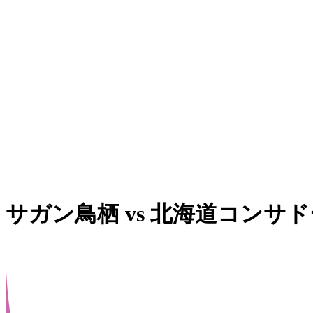
サガン鳥栖
vs
北海道コンサド