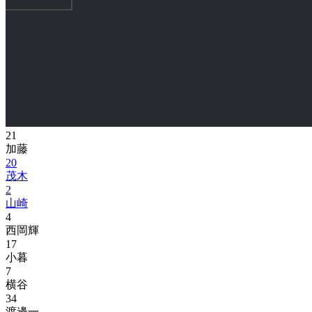
21
加藤
20
茂木
2
山崎
4
西岡輝
17
小暮
7
横谷
34
渡邊一