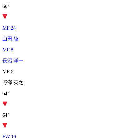
66’
MF 24
山田 陸
MF 8
長沼 洋一
MF 6
野澤 英之
64’
64’
FW 19