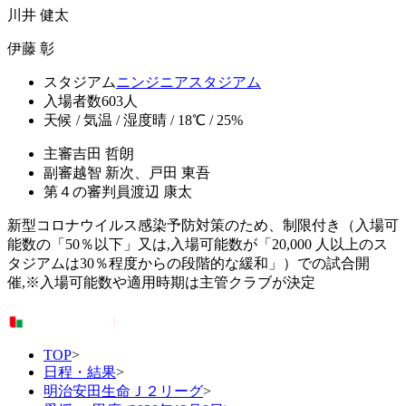
川井 健太
伊藤 彰
スタジアム
ニンジニアスタジアム
入場者数
603人
天候 / 気温 / 湿度
晴 / 18℃ / 25%
主審
吉田 哲朗
副審
越智 新次、戸田 東吾
第４の審判員
渡辺 康太
新型コロナウイルス感染予防対策のため、制限付き（入場可
能数の「50％以下」又は,入場可能数が「20,000 人以上のス
タジアムは30％程度からの段階的な緩和」）での試合開
催,※入場可能数や適用時期は主管クラブが決定
TOP
>
日程・結果
>
明治安田生命Ｊ２リーグ
>