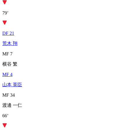
79’
DF 21
荒木 翔
MF 7
横谷 繁
MF 4
山本 英臣
MF 34
渡邊 一仁
66’