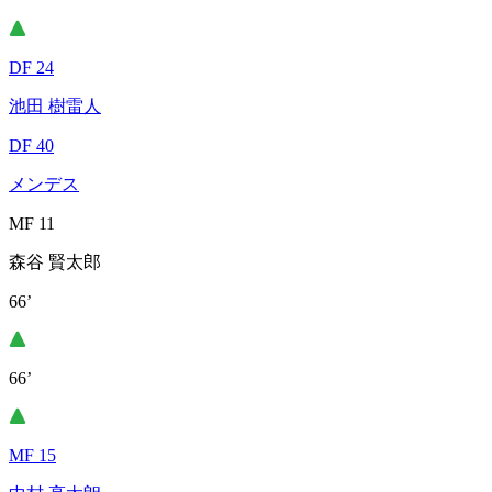
DF 24
池田 樹雷人
DF 40
メンデス
MF 11
森谷 賢太郎
66’
66’
MF 15