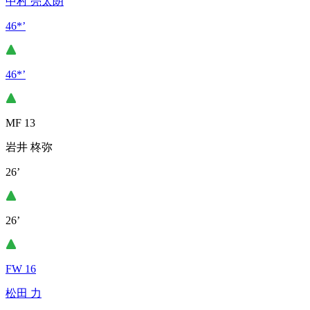
中村 亮太朗
46*’
46*’
MF 13
岩井 柊弥
26’
26’
FW 16
松田 力