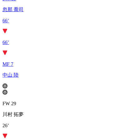
忽那 喬司
66’
66’
MF 7
中山 陸
FW 29
川村 拓夢
26’