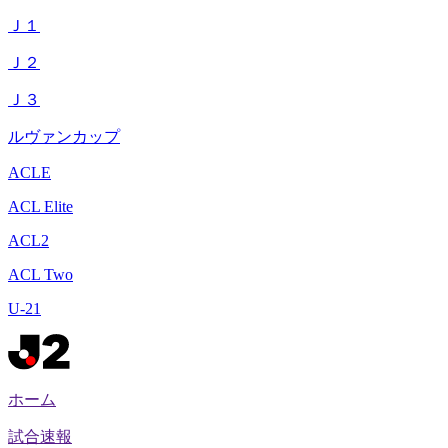
Ｊ１
Ｊ２
Ｊ３
ルヴァンカップ
ACLE
ACL Elite
ACL2
ACL Two
U-21
ホーム
試合速報