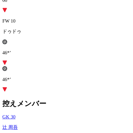
66’
FW 10
ドゥドゥ
46*’
46*’
控えメンバー
GK 30
辻 周吾