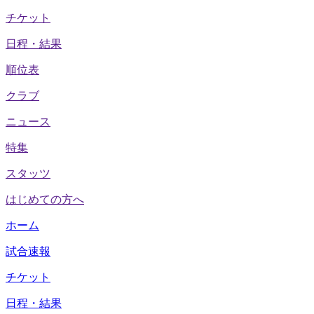
チケット
日程・結果
順位表
クラブ
ニュース
特集
スタッツ
はじめての方へ
ホーム
試合速報
チケット
日程・結果