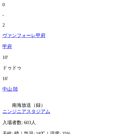
0
-
2
ヴァンフォーレ甲府
甲府
10'
ドゥドゥ
16'
中山 陸
南海放送（録）
ニンジニアスタジアム
入場者数
:
603人
天候
:
晴
｜
気温
:
18℃
｜
湿度
:
25%