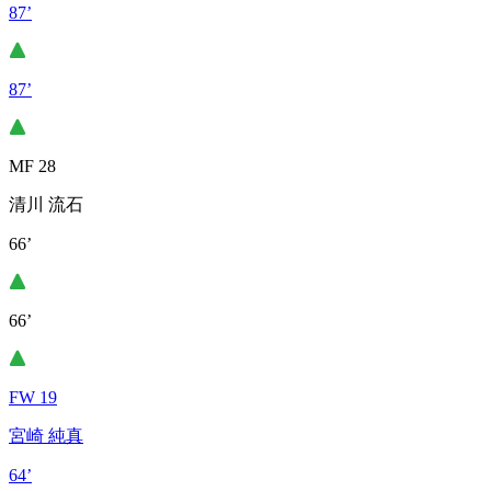
87’
87’
MF 28
清川 流石
66’
66’
FW 19
宮崎 純真
64’