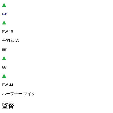
64’
FW 15
丹羽 詩温
66’
66’
FW 44
ハーフナー マイク
監督