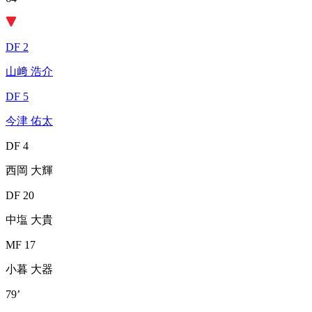
DF 2
山﨑 浩介
DF 5
今津 佑太
DF 4
西岡 大輝
DF 20
中塩 大貴
MF 17
小暮 大器
79’