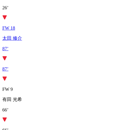
26’
FW 18
太田 修介
87’
87’
FW 9
有田 光希
66’