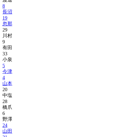
8
長沼
19
忽那
29
川村
9
有田
33
小泉
5
今津
4
山本
20
中塩
28
橋爪
6
野澤
24
山田